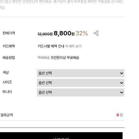
부드럽고 편안한 인견원단의 팬티에요~통기성이 좋아 하루종일 쾌적한 착용감을 선사해드
려요
8,800
32%
판매가격
12,900
원
원
카드혜택
카드사별 혜택 안내
자세히 보기
배송방법
택배배송
5만원이상 무료배송
색상
사이즈
하나더
결제금액
원
0