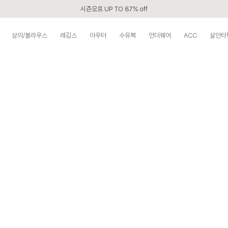
시즌오프 UP TO 87% off
신규회원 전 상품 무료배송
상의/블라우스
레깅스
아우터
수유복
언더웨어
ACC
살안타
APP 2,000원 할인쿠폰
베스트 리뷰어 최대 1만원쿠폰
구매할수록 쌓이는 VIP 멤버십