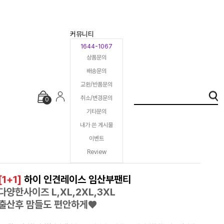
커뮤니티
1644-1067
상품문의
배송문의
교환/반품문의
취소/변경문의
0
기타문의
내가 쓴 게시물
이벤트
Review
[1+1]
하이 인견레이스 임산부팬티
다양한사이즈 L,XL,2XL,3XL
출산후 맘들도 편안하게♥