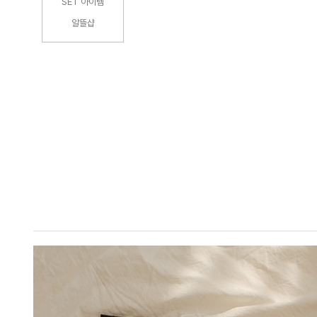
SET 아이템
알뜰샵