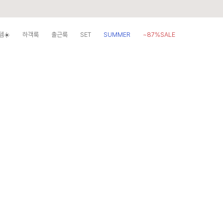
템☀️
하객룩
출근룩
SET
SUMMER
~87%SALE