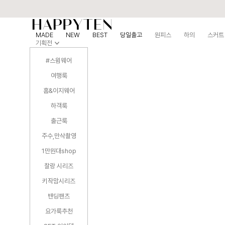
MADE
NEW
BEST
당일출고
원피스
하의
스커트
기획전
#스윔웨어
여행룩
홈&이지웨어
하객룩
출근룩
주수,만삭촬영
1만원대shop
찰랑 시리즈
키작맘시리즈
밴딩팬츠
요가룩추천