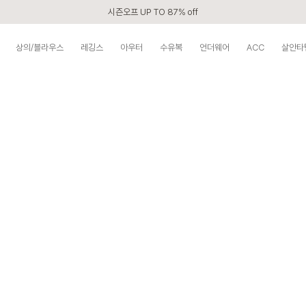
시즌오프 UP TO 87% off
신규회원 전 상품 무료배송
상의/블라우스
레깅스
아우터
수유복
언더웨어
ACC
살안타
카톡 플친 2,000원 할인쿠폰
APP 2,000원 할인쿠폰
첫 구매 5% 감사쿠폰
구매할수록 쌓이는 VIP 멤버십
베스트 리뷰어 최대 1만원쿠폰