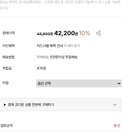
용되는 와이드 핏 데님팬츠예요~ 스트링 밴드로 사이즈 조절이 가능해 누구나 소장 가능하
답니다
42,200
10%
판매가격
46,800
원
원
카드혜택
카드사별 혜택 안내
자세히 보기
배송방법
택배배송
5만원이상 무료배송
적립금
415원
타입
함께 코디된 상품 한번에 구매하기
결제금액
원
0