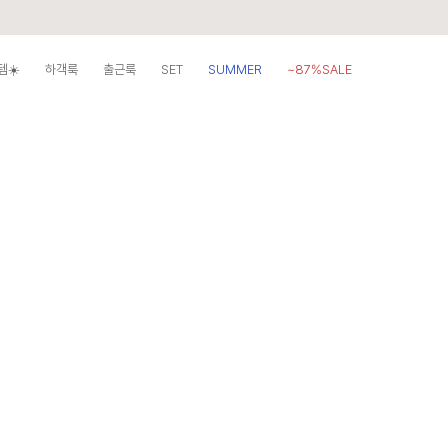
템☀️
하객룩
출근룩
SET
SUMMER
~87%SALE