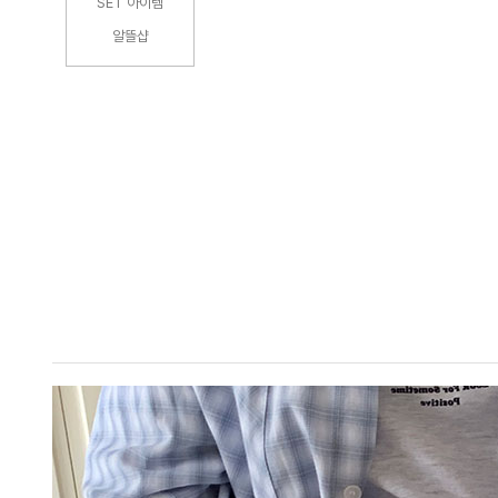
SET 아이템
알뜰샵