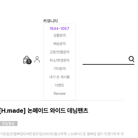
커뮤니티
1644-1067
상품문의
배송문의
교환/반품문의
취소/변경문의
0
기타문의
내가 쓴 게시물
이벤트
Review
[H.made] 논페이드 와이드 데님팬츠
(기장옵션/물빠짐X/배쪼임X/임산부OK/출산후쭉-) 논페이드로 물빠짐 없이 트렌디하게 착