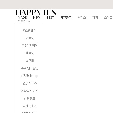
MADE
NEW
BEST
당일출고
원피스
하의
스커트
기획전
#스윔웨어
여행룩
홈&이지웨어
하객룩
출근룩
주수,만삭촬영
1만원대shop
찰랑 시리즈
키작맘시리즈
밴딩팬츠
요가룩추천