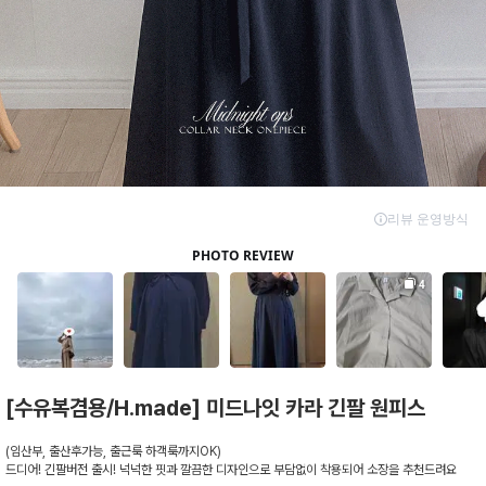
[수유복겸용/H.made] 미드나잇 카라 긴팔 원피스
(임산부, 출산후가능, 출근룩 하객룩까지OK)
드디어! 긴팔버전 출시! 넉넉한 핏과 깔끔한 디자인으로 부담없이 착용되어 소장을 추천드려요