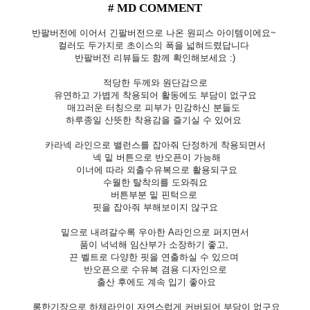
# MD COMMENT
반팔버전에 이어서 긴팔버전으로 나온 원피스 아이템이에요~
컬러도 두가지로 초이스의 폭을 넓혀드렸답니다
반팔버전 리뷰들도 함께 확인해보세요 :)
적당한 두께와 원단감으로
유연하고 가볍게 착용되어 활동에도 부담이 없구요
매끄러운 터칭으로 피부가 민감하신 분들도
하루종일 산뜻한 착용감을 즐기실 수 있어요
카라넥 라인으로 밸런스를 잡아줘 단정하게 착용되면서
넥 밑 버튼으로 반오픈이 가능해
이너에 따라 외출수유복으로 활용되구요
수월한 탈착의를 도와줘요
버튼부분 밑 핀턱으로
핏을 잡아줘 부해보이지 않구요
밑으로 내려갈수록 우아한 A라인으로 퍼지면서
품이 넉넉해 임산부가 소장하기 좋고,
끈 벨트로 다양한 핏을 연출하실 수 있으며
반오픈으로 수유복 겸용 디자인으로
출산 후에도 계속 입기 좋아요
롱한기장으로 하체라인이 자연스럽게 커버되어 부담이 없구요