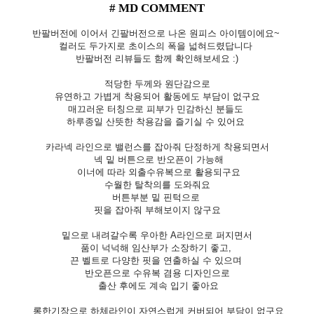
# MD COMMENT
반팔버전에 이어서 긴팔버전으로 나온 원피스 아이템이에요~
컬러도 두가지로 초이스의 폭을 넓혀드렸답니다
반팔버전 리뷰들도 함께 확인해보세요 :)
적당한 두께와 원단감으로
유연하고 가볍게 착용되어 활동에도 부담이 없구요
매끄러운 터칭으로 피부가 민감하신 분들도
하루종일 산뜻한 착용감을 즐기실 수 있어요
카라넥 라인으로 밸런스를 잡아줘 단정하게 착용되면서
넥 밑 버튼으로 반오픈이 가능해
이너에 따라 외출수유복으로 활용되구요
수월한 탈착의를 도와줘요
버튼부분 밑 핀턱으로
핏을 잡아줘 부해보이지 않구요
밑으로 내려갈수록 우아한 A라인으로 퍼지면서
품이 넉넉해 임산부가 소장하기 좋고,
끈 벨트로 다양한 핏을 연출하실 수 있으며
반오픈으로 수유복 겸용 디자인으로
출산 후에도 계속 입기 좋아요
롱한기장으로 하체라인이 자연스럽게 커버되어 부담이 없구요