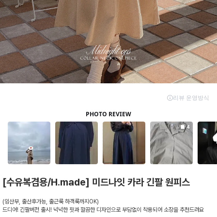
[수유복겸용/H.made] 미드나잇 카라 긴팔 원피스
(임산부, 출산후가능, 출근룩 하객룩까지OK)
드디어! 긴팔버전 출시! 넉넉한 핏과 깔끔한 디자인으로 부담없이 착용되어 소장을 추천드려요