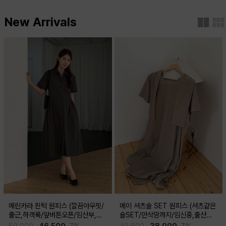
New Arrivals
메린카라 핀턱 원피스 (깔끔아우핏/
메이 셔츠숄 SET 원피스 (셔츠같은
출근,하객룩/앞버튼오픈/임산부,출
숄SET/만삭맘까지/임신중,출산후
산후 착용가능)
착용가능)