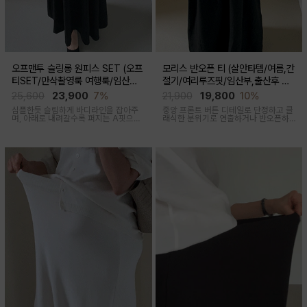
오프맨투 슬링롱 원피스 SET (오프
모리스 반오픈 티 (살안타템/여름,간
티SET/만삭촬영룩 여행룩/임산부,
절기/여리루즈핏/임산부,출산후 착
출산후 착용가능)
용가능)
25,600
23,900
7%
21,900
19,800
10%
심플한듯 슬림하게 바디라인을 잡아주
중앙 프론트 버튼 디테일로 단정하고 클
며, 아래로 내려갈수록 퍼지는 A핏으로
래식한 분위기로 연출하거나 반오픈하
하체미운살 커버해주며 맥시한 기장감
여 시원한 넥라인 연출하여 쿨한 무드로
으로 여성스러움을 돋보이게하는 세련
여러가지 스타일링 가능한 만능 긴팔 티
된 무드의 투피스세트
셔츠