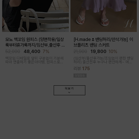
모노 백꼬임 원피스 (양면착용/일상
[H.made🌷밴딩허리/만삭가능] 이
룩부터휴가룩까지/임산부,출산후 가
브플리츠 밴딩 스커트
능)
52,000
48,400
7%
21,900
19,800
10%
백꼬임 디테일로 앞뒤 구분없이 기분에
(임산부/출산후가능/조임없이 편한 밴딩
따라 연출하기 좋은아이템, 원피스로도,
허리)
출산전후 누구나 편안하게~ 여성
팬츠와 레이어드해 블라우스로도 다양
스러운 라인, 피부에 닿는 촉감이 부드러
리뷰
175
한 무드로입어지며 구김과 늘어짐없는
운 플리츠 스커트
나일론 혼방으로 여름 휘뚜루마뚜루 원
피스
더보기