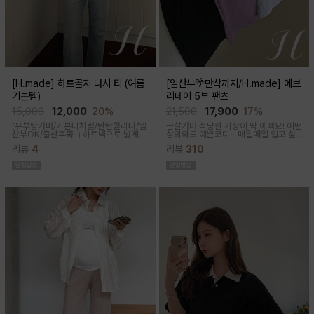
[H.made] 하트골지 나시 티 (여름
[임산부🌴만삭까지/H.made] 에브
기본템)
리데이 5부 팬츠
15,000
12,000
20%
21,500
17,900
17%
(유부방커버/기본티처럼/탄탄퀄리티/임
군살커버 적당한 기장이 딱 예뻐요! 어떤
산부OK/출산후쭉-)
하트넥으로 넓게
상의와도 예쁜코디~ 매일매일 입고 싶
파져 은은한 쇄골 노출이 여성스러운 실
어지는 팬츠착용감이 정말 좋아요~적당
리뷰
4
리뷰
310
루엣이 되고 넓은 암홀로 끼임이나 답답
한 5부 기장감으로 군살커버
함 없이 편하게 입어진답니다