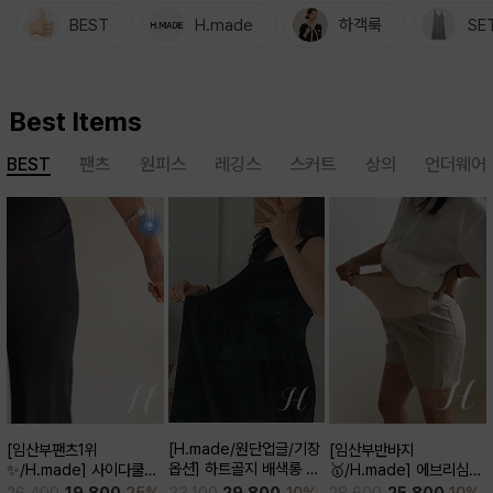
BEST
H.made
하객룩
SE
Best Items
BEST
팬츠
원피스
레깅스
스커트
상의
언더웨어
[H.made/원단업글/기장
[임산부반바지
[임산부팬츠1위
옵션] 하트골지 배색롱 원
🥇/H.made] 에브리심플
✨/H.made] 사이다쿨링
피스
3부 팬츠
부츠컷 팬츠 (키작/보통/키
33,100
29,800
10%