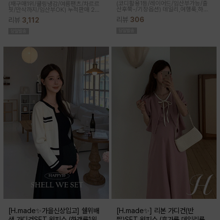
(코디활용1등/레이어드/임산부가능/출
(재구매1위/쿨링냉감/여름팬츠/차르르
산후쭉-/기장옵션)
데일리,여행룩,하객
핏/만삭까지/임산부OK)
누적판매 2만
룩,출근룩 OK! 하트넥 디자인으로 여성
6천장↑차르르한 가벼운 소재감과 통기
리뷰
306
리뷰
3,112
스러움이 물씬 느껴지고 맥시한 기장감
성이 뛰어나 쾌적한 착용감으로 여름시
으로 우아한 실루엣이 연출된답니다
즌내내 시원하게 입기좋은 쿨부츠컷
[H.made✨가을신상입고] 쉘위배
[H.made✨] 리본 가디건(반
색 가디건SET 원피스 (하객룩1위/
팔)SET 원피스 (휴가룩,데일리룩/