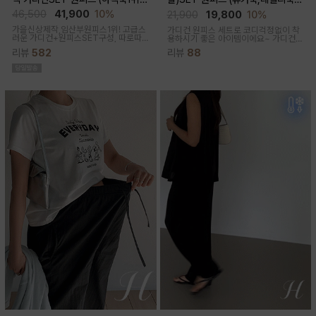
고급미/가디건SET/임산부,출산후,
체형완벽커버/임산부,출산후 누구나
46,500
41,900
10%
21,900
19,800
10%
누구나예쁜핏)
OK)
가을신상제작,임산부원피스1위! 고급스
가디건 원피스 세트로 코디걱정없이 착
러운 가디건+원피스SET구성, 따로따
용하시기 좋은 아이템이에요~ 가디건
로 활용하기에 좋아 사랑받는 원피스
배색라인과 리본매듭으로 포인트를 줘
리뷰
582
리뷰
88
꾸안꾸룩으로 활용하기 좋아요