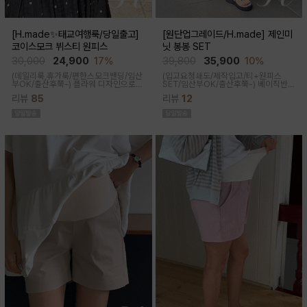
[H.made✨태교여행룩/당일출고]
[원단업그레이드/H.made] 제인미
코이스모크 뷔스티 원피스
닛 봉봉 SET
30,000
24,900
17%
39,800
35,900
10%
(데일리룩,휴가룩/편한스모크밴딩/임산
(입고요청쇄도/제작입고/티+원피스
부OK/출산후쭉-) 플라워 디자인으로
SET/임산부OK/출산후쭉-)
베이직반팔
여성스러워 소장욕구를 업시켜주는 뷔
과 나시 원피스 세트 구성으로 가성비세
리뷰
85
리뷰
12
스티에 원피스랍니다
트로 탄탄한 코튼원단으로 부드럽고 내
구성이 좋음