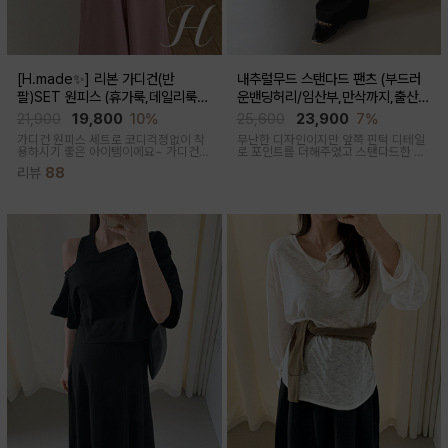
[H.made✨] 리본 가디건(반
내추럴무드 스탠다드 팬츠 (부드러
팔)SET 원피스 (휴가룩,데일리룩/
운밴딩허리/임산부,만삭까지,출산후
체형완벽커버/임산부,출산후 누구나
착용가능)
21,900
19,800
10%
25,600
23,900
7%
OK)
가디건 원피스 세트로 코디걱정없이 착
무난한 디자인이지만 앞쪽 핀턱 디테일
용하시기 좋은 아이템이에요~ 가디건
로 포인트를 더해주었고 스탠다드한 핏
배색라인과 리본매듭으로 포인트를 줘
으로 취향타지않아 꺼내입기 좋은 여름
리뷰
88
꾸안꾸룩으로 활용하기 좋아요
교복바지로 추천드리는 팬츠