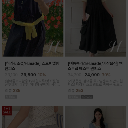
[허리핏조절/H.made] 스토퍼멜빵
[여름특가🧊H.made/기장옵션] 백
원피스
스트랩 베스트 원피스
33,100
29,800
10%
34,200
24,000
30%
(봄여름코디활용↑/데일리룩/핏조절/출
(기장옵션, 봄여름 쭉- 임산부 꾸안꾸 원
산후까지)
다양한 이너와 굿매치! 사이
피스)
백라인 스트랩으로 귀여운 뒷모습
드 스토퍼로 출산전후 예쁜핏 완성되는
으로 연출해주는 기특한 원피스, 바스락
리뷰
235
리뷰
253
캐쥬얼한 무드의 뷔스티에 원피스에요
한 소재로 착용감이 가벼워요