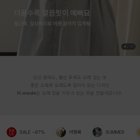
여름은 귀엽게 입는 계절
체형커버까지 완벽한 점프수트
5
/
16
임신 중에도, 출산 후에도 오래 입는 옷
좋은 소재와 오래도록 질리지 않는 디자인
H.made
는 오래 입을 이유가 있는 옷을 만들어갑니다.
SALE ~87%
여행룩
SUMMER