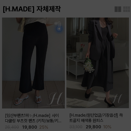
[H.MADE] 자체제작
[H.made/원단업글/기장옵션] 하
[임산부팬츠1위✨/H.made] 사이
트골지 배색롱 원피스
다쿨링 부츠컷 팬츠 (키작/보통/키
큰)
33,100
29,800
10%
26,400
19,800
25%