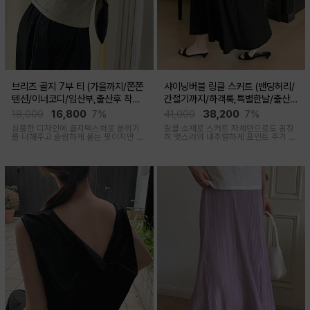
브리즈 골지 7부 티 (가을까지/쫀쫀
샤이닝버블 링클 스커트 (밴딩허리/
텐션/이너코디/임산부,출산후 착용
간절기까지/하객룩,특별한날/출산후
가능)
가능)
18,000
16,800
7%
41,000
38,200
7%
심플한 디자인에 골지텍스처로 분위기
링클 소재로 스커트 자체만으로도 굉장
를 더해주고 슬림하게 붙는 핏이지만 부
히 멋스러워 내추럴하게 포인트 주기 좋
드러운 모달혼방으로 기분 좋은 칙용감
고 적당한 두께감, 계절 구애 받지않고
두루두루 착용하기 좋은 스커트