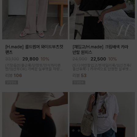
[H.made] 콜드썸머 와이드부츠컷
[재입고/H.made] 크림배색 카라
팬츠
반팔 원피스
33,100
29,800
10%
24,900
22,500
10%
(기장옵션/출근룩/단정핏/만삭까지편
(드디어반팔입고/찐데일리룩/임신전후/
한/임산부OK)
가벼운 실루엣을 자랑하
출산후쭉-)
카라넥으로 단정한 실루엣
는 와이드 부츠컷 팬츠예요~ 시원한 원
과 배색 디테일이 들어가면서 전체적으
리뷰
106
리뷰
53
단감과 디자인으로 쾌적하게 착용돼요
로 여유있는 핏감과 미운 군살을 가려주
고 일자로 툭 떨어지는 핏으로 깔끔한 핏
연출된답니다