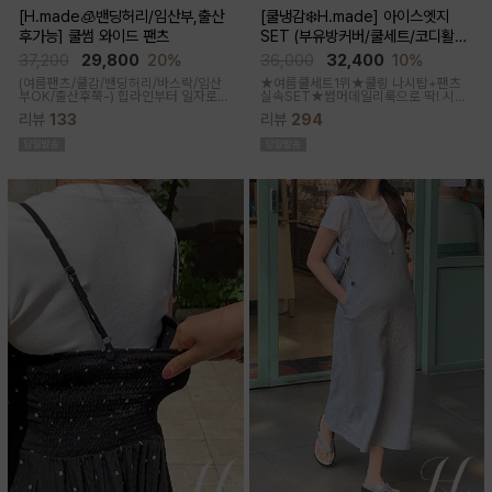
[H.made🧊밴딩허리/임산부,출산
[쿨냉감❄️H.made] 아이스엣지
후가능] 쿨썸 와이드 팬츠
SET (부유방커버/쿨세트/코디활용
굿/출근룩,데일리룩)
37,200
29,800
20%
36,000
32,400
10%
(여름팬츠/쿨감/밴딩허리/바스락/임산
★여름쿨세트1위★쿨링 나시탑+팬츠
부OK/출산후쭉-)
힙라인부터 일자로
실속SET★썸머데일리룩으로 딱! 시원
툭-하고 떨어지는 와이드라인으로 체형
한 감촉에 신축성 좋고 통기성쿨링원단
리뷰
133
리뷰
294
이 크게 드러나지않아요 데일리룩으로
으로 한여름까지 가뿐하게~!
도 좋은 데일리팬츠랍니다