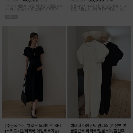
50,000
46,500
7%
40,800
38,000
7%
** 스카이블루, 챠콜 색상만 당일출고 !!
심플하면서 유니크한 숄 포인트로 시크
**
가벼운 소재감과 깔끔한 디자인으로
하고 스타일리쉬한 포인트가 되는 원피
소장하기 좋은 꾸안꾸 아이템이에요, 앞
스 세트 아이템이에요
버튼 오픈되어 외출수유복으로도 추천
해요
[주문폭주✨] 멜로우 드레이프 SET
셀레네 아방핀턱 원피스 (임산부 여
(스커트+탑/하객룩,데일리룩가능/
름출근룩,하객룩/벌룬소매/출산후