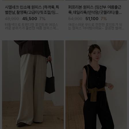
시엘네크 민소매 원피스 (하객룩,특
퍼프리본 원피스 (임산부 여름출근
별한날,촬영룩/고급미/핏조절/임산
룩,데일리룩/만삭맘/굿퀄리티/출산
부,출산후 착용가능)
후 착용가능)
48,900
45,500
7%
54,900
51,100
7%
터틀넥으로 트렌디한 포인트와 여성스
여성스러운 무드로 잔잔한 포인트가 되
러운 분위기가 물씬한 여름 원피스예요
는 원피스 아이템이에요~ 깔끔한 컬러
심플하지만 착용만 해도 우아한 무드가
로 부담없이 착용하기 좋아요
느껴진답니다