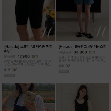
[H.made] 스포티무드 바이커 팬츠
[H.made] 블루망고 4부 데님쇼츠
(M/L)
40,000
34,800
13%
21,800
17,900
18%
얇고 시원한 데님 원단으로 제작되었어
요 복부를 편안하게 감싸는 복대와 군살
(쫀쫀스판/배쫄림X/레이어드필수/임산
커버되는 여유핏! 사이드&뒷포켓, 노란
부OK/출산후쭉-)
여름코디에 꼭 필요
리뷰
32
스티치로 실용성과 포인트를 더했어요
한 핫아이템, 스포티한 무드의 바이커팬
캐주얼하게 톡! 걸치기 좋은 한여름 필수
리뷰
139
츠!쫀쫀한 다리라인과 배부분은 부드럽
팬츠예요
고 쫀쫀한 소재에요