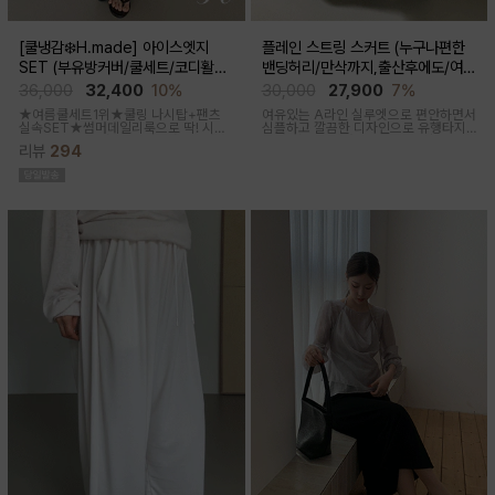
[쿨냉감❄️H.made] 아이스엣지
플레인 스트링 스커트 (누구나편한
SET (부유방커버/쿨세트/코디활용
밴딩허리/만삭까지,출산후에도/여름
굿/출근룩,데일리룩)
간절기)
36,000
32,400
10%
30,000
27,900
7%
★여름쿨세트1위★쿨링 나시탑+팬츠
여유있는 A라인 실루엣으로 편안하면서
실속SET★썸머데일리룩으로 딱! 시원
심플하고 깔끔한 디자인으로 유행타지
한 감촉에 신축성 좋고 통기성쿨링원단
않아 매시즌 꺼내입기 좋은 데일리룩부
리뷰
294
으로 한여름까지 가뿐하게~!
터 오피스룩까지 활용도 높은 스커트