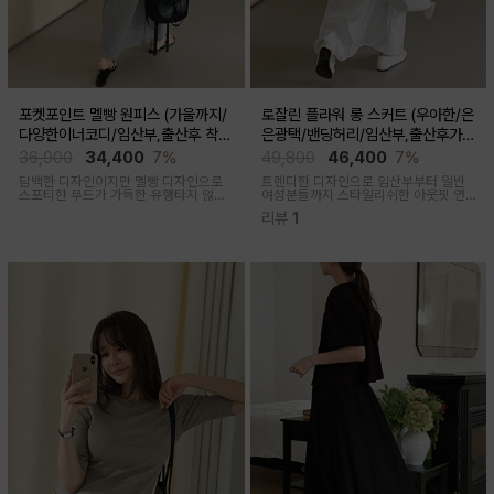
포켓포인트 멜빵 원피스 (가울까지/
로잘린 플라워 롱 스커트 (우아한/은
다양한이너코디/임산부,출산후 착용
은광택/밴딩허리/임산부,출산후가
가능)
능)
36,900
34,400
7%
49,800
46,400
7%
담백한 디자인이지만 멜빵 디자인으로
트렌디한 디자인으로 임산부부터 일반
스포티한 무드가 가득한 유행타지 않는
여성분들까지 스타일리쉬한 아웃핏 연
스타일리쉬한 멜빵원피스로 마실룩부터
출해주며 섬세하게 들어간 플라워 자수
리뷰
1
여행룩까지 추천
패턴과 우아한 광택감이 세련된 롱스커
트