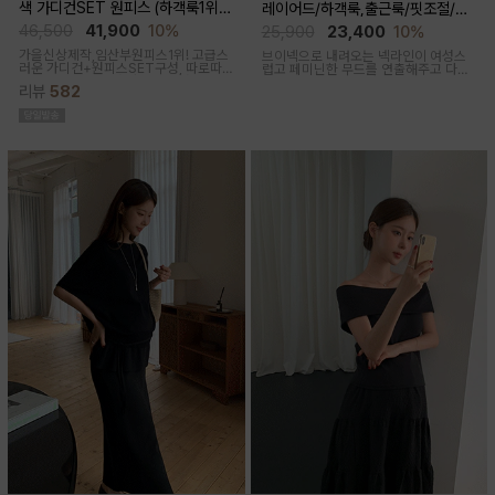
색 가디건SET 원피스 (하객룩1위/
레이어드/하객룩,출근룩/핏조절/임
고급미/가디건SET/임산부,출산후,
산부,출산후 착용가능)
46,500
41,900
10%
25,900
23,400
10%
누구나예쁜핏)
가을신상제작,임산부원피스1위! 고급스
브이넥으로 내려오는 넥라인이 여성스
러운 가디건+원피스SET구성, 따로따
럽고 페미닌한 무드를 연출해주고 다양
로 활용하기에 좋아 사랑받는 원피스
한 상의와 레이어드가능한 활용도 높은
리뷰
582
만능 코디 아이템