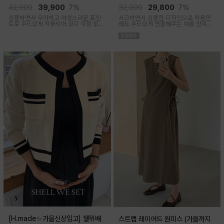
임산부,출산후 착용가능)
착용가능)
42,900
39,900
7%
32,000
29,800
7%
심플하면서 우아하고 여성스러운 포인
시크하면서 심플한 디자인으로 착용만
트로 무드있게 착용되어 코디 걱정 없는
해도 무드있게 연출해주는 여름 원피스
투피스 아이템이에요
아이템이에요
[H.made✨가을신상입고] 쉘위배
스트랩 레이어드 원피스 (가을까지