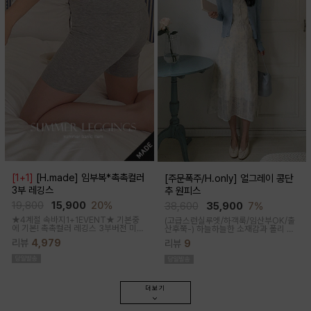
[1+1]
[H.made] 임부복*촉촉컬러
[주문폭주/H.only] 얼그레이 콩단
3부 레깅스
추 원피스
19,800
15,900
20%
38,600
35,900
7%
★4계절 속바지1+1EVENT★ 기본중
(고급스런실루엣/하객룩/임산부OK/출
에 기본! 촉촉컬러 레깅스 3부버전 미니
산후쭉-)
하늘하늘한 소재감과 폴리 원
원피스나 스커트안에 쏙~사계절 내내
단의 부드러운 터치감으로 걸을때마다
리뷰
4,979
리뷰
9
필수템인 3부 속바지쫀쫀한 신축성으로
우아하고 A라인으로 롱하게 떨어지는
편안해요
핏감으로 체형커버까지 도와주는 원피
스랍니다
더보기