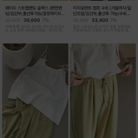
와이드 스트랩밴딩 슬랙스 (편한밴
이지모먼트 점프 수트 (가을까지/밑
딩/임산부,출산후가능/찰랑와이드/
단조절/임산부,출산후 가능/수유복
출근룩,데일리룩)
겸용)
42,500
39,600
7%
35,900
33,400
7%
가볍게 툭 입어도 모던한 무드로 완성되
밑단 스트링으로 두가지 핏을 연출해줘
는 소장 추천 아이템이에요~ 와이드핏
기분에 따라 다양한 코디가 가능한 점프
으로 트렌디하게 착용돼요
수트에요, 단독 입거나 이너 매치해서 가
을까지 스타일링