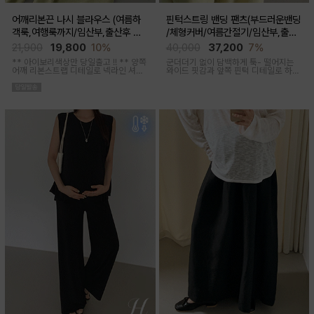
어깨리본끈 나시 블라우스 (여름하
핀턱스트링 밴딩 팬츠(부드러운밴딩
객룩,여행룩까지/임산부,출산후 착
/체형커버/여름간절기/임산부,출산
용가능)
후 착용가능)
21,900
19,800
10%
40,000
37,200
7%
** 아이보리색상만 당일출고 !! **
양쪽
군더더기 없이 담백하게 툭- 떨어지는
어깨 리본스트랩 디테일로 넥라인 셔링
와이드 핏감과
앞쪽 핀턱 디테일로 하체
조절이 가능해 무드에 맞게 여성스럽고
미운살 커버해주며 고급스럽고 내추럴
러블리한 아웃핏 연출해주며 앞부분 스
한 컬러구성으로 하객룩,오피스룩으로
티치 핀턱디테일로 단정함을 더해준 격
추천드리는 팬츠
식있는자리,여행룩,모임룩 다양하게 활
용하기 좋은 블라우스