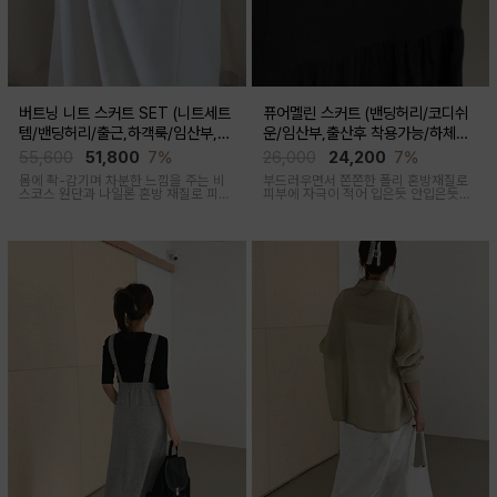
버트닝 니트 스커트 SET (니트세트
퓨어멜린 스커트 (밴딩허리/코디쉬
템/밴딩허리/출근,하객룩/임산부,출
운/임산부,출산후 착용가능/하체커
산후 착용가능)
버)
55,600
51,800
7%
26,000
24,200
7%
몸에 촥-감기며 차분한 느낌을 주는 비
부드러우면서 쫀쫀한 폴리 혼방재질로
스코스 원단과 나일론 혼방 재질로 피부
피부에 자극이 적어 입은듯 안입은듯한
에 닿는 순간 느껴지는 쿨링감으로 한여
가벼운 착용감을 주는 내추럴하게 퍼지
름에도 불쾌감없이 시원하게 착용가능
는 실루엣이 매력적인 스커트
한 상황구애없이 입기 좋은 세트아이템