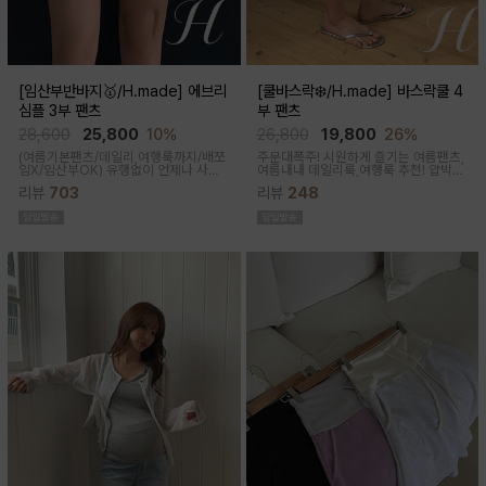
[임산부반바지🥇/H.made] 에브리
[쿨바스락❄️/H.made] 바스락쿨 4
심플 3부 팬츠
부 팬츠
28,600
25,800
10%
26,800
19,800
26%
(여름기본팬츠/데일리,여행룩까지/배쪼
주문대폭주! 시원하게 즐기는 여름팬츠,
임X/임산부OK)
유행없이 언제나 사랑
여름내내 데일리룩,여행룩 추천! 압박없
받는 BASIC! 심플하고 베이직한 디자
이 편안한 임부복대, 캐쥬얼한 무드의 편
리뷰
703
리뷰
248
인이라유행 걱정 없이 매 시즌마다꺼내
안한 팬츠에요!바스락거리는 매끈한 원
입기 좋은 3부 팬츠
단감으로착용감이 기분좋은 데일리 아
이템이에요!