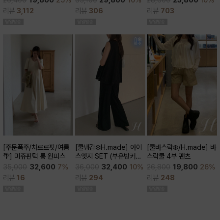
28,600
25,800
10%
26,400
19,800
25%
큰)
리뷰
306
리뷰
703
리뷰
3,112
[쿨바스락❄️/H.made] 바
[주문폭주/차르르핏/여름
[쿨냉감❄️H.made] 아이
스락쿨 4부 팬츠
🌴] 미쥬핀턱 롱 원피스
스엣지 SET (부유방커버/
쿨세트/코디활용굿/출근
26,800
19,800
26%
35,000
32,600
7%
36,000
32,400
10%
룩,데일리룩)
리뷰
248
리뷰
16
리뷰
294