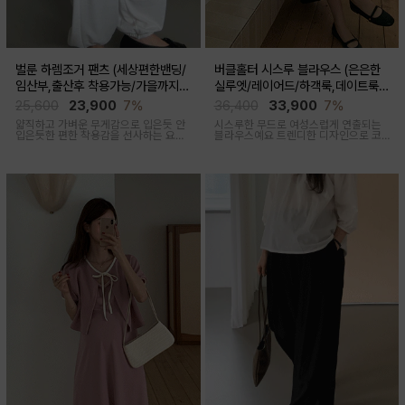
벌룬 하렘조거 팬츠 (세상편한밴딩/
버클홀터 시스루 블라우스 (은은한
임산부,출산후 착용가능/가을까지코
실루엣/레이어드/하객룩,데이트룩/
디)
임산부부터출산후 착용가능)
25,600
23,900
7%
36,400
33,900
7%
얇직하고 가벼운 무게감으로 입은듯 안
시스루한 무드로 여성스럽게 연출되는
입은듯한 편한 착용감을 선사하는 요즘
블라우스예요 트렌디한 디자인으로 코
유행하고 있는 트렌디한 하렘조거팬츠
디활용도가 좋아요
캐주얼하면서 유니크한 아웃핏을 연출
해줍니다