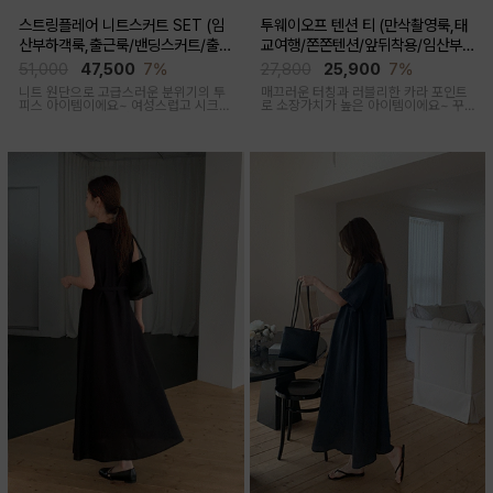
스트링플레어 니트스커트 SET (임
투웨이오프 텐션 티 (만삭촬영룩,태
산부하객룩,출근룩/밴딩스커트/출산
교여행/쫀쫀텐션/앞뒤착용/임산부,
후 착용가능)
출산후 착용가능)
51,000
47,500
7%
27,800
25,900
7%
니트 원단으로 고급스러운 분위기의 투
매끄러운 터칭과 러블리한 카라 포인트
피스 아이템이에요~ 여성스럽고 시크한
로 소장가치가 높은 아이템이에요~ 꾸
무드로 연출된답니다
안꾸룩 강추 아이템