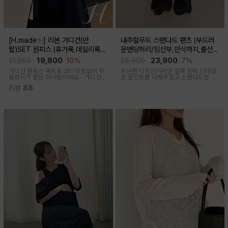
[H.made✨] 리본 가디건(반
내추럴무드 스탠다드 팬츠 (부드러
팔)SET 원피스 (휴가룩,데일리룩/
운밴딩허리/임산부,만삭까지,출산후
체형완벽커버/임산부,출산후 누구나
착용가능)
21,900
19,800
10%
25,600
23,900
7%
OK)
가디건 원피스 세트로 코디걱정없이 착
무난한 디자인이지만 앞쪽 핀턱 디테일
용하시기 좋은 아이템이에요~ 가디건
로 포인트를 더해주었고 스탠다드한 핏
배색라인과 리본매듭으로 포인트를 줘
으로 취향타지않아 꺼내입기 좋은 여름
리뷰
88
꾸안꾸룩으로 활용하기 좋아요
교복바지로 추천드리는 팬츠