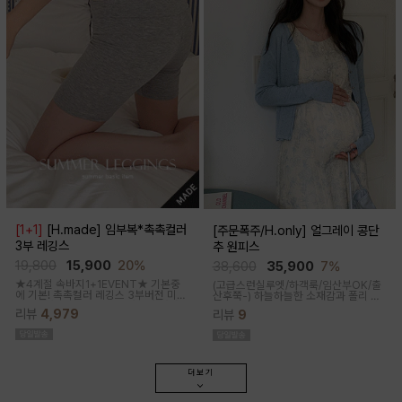
[1+1]
[H.made] 임부복*촉촉컬러
[주문폭주/H.only] 얼그레이 콩단
3부 레깅스
추 원피스
19,800
15,900
20%
38,600
35,900
7%
★4계절 속바지1+1EVENT★ 기본중
(고급스런실루엣/하객룩/임산부OK/출
에 기본! 촉촉컬러 레깅스 3부버전 미니
산후쭉-)
하늘하늘한 소재감과 폴리 원
원피스나 스커트안에 쏙~사계절 내내
단의 부드러운 터치감으로 걸을때마다
리뷰
4,979
리뷰
9
필수템인 3부 속바지쫀쫀한 신축성으로
우아하고 A라인으로 롱하게 떨어지는
편안해요
핏감으로 체형커버까지 도와주는 원피
스랍니다
더보기