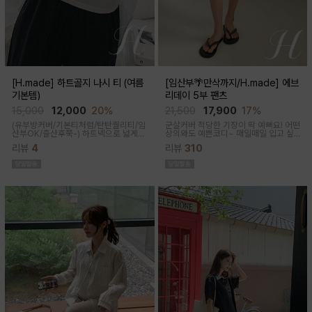
[H.made] 하트골지 나시 티 (여름
[임산부🌴만삭까지/H.made] 에브
기본템)
리데이 5부 팬츠
15,000
12,000
20%
21,500
17,900
17%
(유부방커버/기본티처럼/탄탄퀄리티/임
군살커버 적당한 기장이 딱 예뻐요! 어떤
산부OK/출산후쭉-)
하트넥으로 넓게
상의와도 예쁜코디~ 매일매일 입고 싶
파져 은은한 쇄골 노출이 여성스러운 실
어지는 팬츠착용감이 정말 좋아요~적당
리뷰
4
리뷰
310
루엣이 되고 넓은 암홀로 끼임이나 답답
한 5부 기장감으로 군살커버
함 없이 편하게 입어진답니다