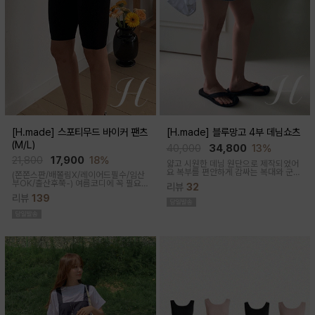
[H.made] 스포티무드 바이커 팬츠
[H.made] 블루망고 4부 데님쇼츠
(M/L)
40,000
34,800
13%
21,800
17,900
18%
얇고 시원한 데님 원단으로 제작되었어
요 복부를 편안하게 감싸는 복대와 군살
(쫀쫀스판/배쫄림X/레이어드필수/임산
커버되는 여유핏! 사이드&뒷포켓, 노란
부OK/출산후쭉-)
여름코디에 꼭 필요
리뷰
32
스티치로 실용성과 포인트를 더했어요
한 핫아이템, 스포티한 무드의 바이커팬
캐주얼하게 톡! 걸치기 좋은 한여름 필수
리뷰
139
츠!쫀쫀한 다리라인과 배부분은 부드럽
팬츠예요
고 쫀쫀한 소재에요