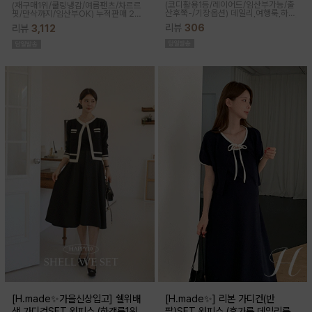
(코디활용1등/레이어드/임산부가능/출
(재구매1위/쿨링냉감/여름팬츠/차르르
산후쭉-/기장옵션)
데일리,여행룩,하객
핏/만삭까지/임산부OK)
누적판매 2만
룩,출근룩 OK! 하트넥 디자인으로 여성
6천장↑차르르한 가벼운 소재감과 통기
리뷰
306
리뷰
3,112
스러움이 물씬 느껴지고 맥시한 기장감
성이 뛰어나 쾌적한 착용감으로 여름시
으로 우아한 실루엣이 연출된답니다
즌내내 시원하게 입기좋은 쿨부츠컷
[H.made✨가을신상입고] 쉘위배
[H.made✨] 리본 가디건(반
색 가디건SET 원피스 (하객룩1위/
팔)SET 원피스 (휴가룩,데일리룩/