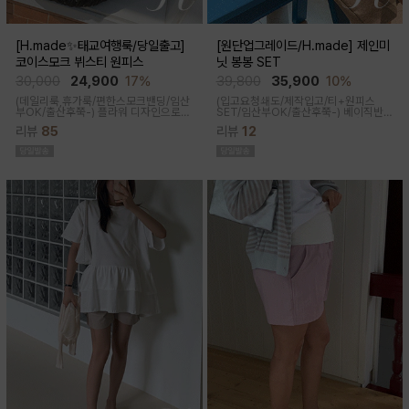
[H.made✨태교여행룩/당일출고]
[원단업그레이드/H.made] 제인미
코이스모크 뷔스티 원피스
닛 봉봉 SET
30,000
24,900
17%
39,800
35,900
10%
(데일리룩,휴가룩/편한스모크밴딩/임산
(입고요청쇄도/제작입고/티+원피스
부OK/출산후쭉-) 플라워 디자인으로
SET/임산부OK/출산후쭉-)
베이직반팔
여성스러워 소장욕구를 업시켜주는 뷔
과 나시 원피스 세트 구성으로 가성비세
리뷰
85
리뷰
12
스티에 원피스랍니다
트로 탄탄한 코튼원단으로 부드럽고 내
구성이 좋음