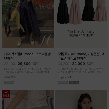
[허리핏조절/H.made] 스토퍼멜빵
[여름특가🧊H.made/기장옵션] 백
원피스
스트랩 베스트 원피스
33,100
29,800
10%
34,200
24,000
30%
(봄여름코디활용↑/데일리룩/핏조절/출
(기장옵션, 봄여름 쭉- 임산부 꾸안꾸 원
산후까지)
다양한 이너와 굿매치! 사이
피스)
백라인 스트랩으로 귀여운 뒷모습
드 스토퍼로 출산전후 예쁜핏 완성되는
으로 연출해주는 기특한 원피스, 바스락
리뷰
235
리뷰
253
캐쥬얼한 무드의 뷔스티에 원피스에요
한 소재로 착용감이 가벼워요