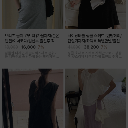
브리즈 골지 7부 티 (가을까지/쫀쫀
샤이닝버블 링클 스커트 (밴딩허리/
텐션/이너코디/임산부,출산후 착용
간절기까지/하객룩,특별한날/출산후
가능)
가능)
18,000
16,800
7%
41,000
38,200
7%
심플한 디자인에 골지텍스처로 분위기
링클 소재로 스커트 자체만으로도 굉장
를 더해주고 슬림하게 붙는 핏이지만 부
히 멋스러워 내추럴하게 포인트 주기 좋
드러운 모달혼방으로 기분 좋은 칙용감
고 적당한 두께감, 계절 구애 받지않고
두루두루 착용하기 좋은 스커트