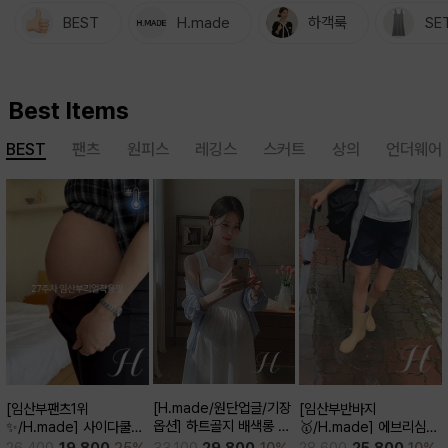
BEST
H.made
하객룩
SE
Best Items
BEST
팬츠
원피스
레깅스
스커트
상의
언더웨어
[H.made/원단업글/기장
[임산부반바지
[임산부팬츠1위
옵션] 하트골지 배색롱 원
🥇/H.made] 에브리심플
✨/H.made] 사이다쿨링
피스
3부 팬츠
부츠컷 팬츠 (키작/보통/키
33,100
29,800
10%