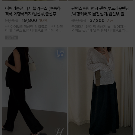
어깨리본끈 나시 블라우스 (여름하
핀턱스트링 밴딩 팬츠(부드러운밴딩
객룩,여행룩까지/임산부,출산후 착
/체형커버/여름간절기/임산부,출산
용가능)
후 착용가능)
21,900
19,800
10%
40,000
37,200
7%
** 아이보리색상만 당일출고 !! **
양쪽
군더더기 없이 담백하게 툭- 떨어지는
어깨 리본스트랩 디테일로 넥라인 셔링
와이드 핏감과
앞쪽 핀턱 디테일로 하체
조절이 가능해 무드에 맞게 여성스럽고
미운살 커버해주며 고급스럽고 내추럴
러블리한 아웃핏 연출해주며 앞부분 스
한 컬러구성으로 하객룩,오피스룩으로
티치 핀턱디테일로 단정함을 더해준 격
추천드리는 팬츠
식있는자리,여행룩,모임룩 다양하게 활
용하기 좋은 블라우스