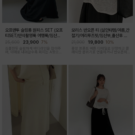
오프맨투 슬링롱 원피스 SET (오프
모리스 반오픈 티 (살안타템/여름,간
티SET/만삭촬영룩 여행룩/임산부,
절기/여리루즈핏/임산부,출산후 착
출산후 착용가능)
용가능)
25,600
23,900
7%
21,900
19,800
10%
심플한듯 슬림하게 바디라인을 잡아주
중앙 프론트 버튼 디테일로 단정하고 클
며, 아래로 내려갈수록 퍼지는 A핏으로
래식한 분위기로 연출하거나 반오픈하
하체미운살 커버해주며 맥시한 기장감
여 시원한 넥라인 연출하여 쿨한 무드로
으로 여성스러움을 돋보이게하는 세련
여러가지 스타일링 가능한 만능 긴팔 티
된 무드의 투피스세트
셔츠