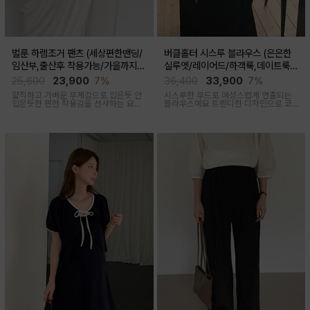
벌룬 하렘조거 팬츠 (세상편한밴딩/
버클홀터 시스루 블라우스 (은은한
임산부,출산후 착용가능/가을까지코
실루엣/레이어드/하객룩,데이트룩/
디)
임산부부터출산후 착용가능)
25,600
23,900
7%
36,400
33,900
7%
얇직하고 가벼운 무게감으로 입은듯 안
시스루한 무드로 여성스럽게 연출되는
입은듯한 편한 착용감을 선사하는 요즘
블라우스예요 트렌디한 디자인으로 코
유행하고 있는 트렌디한 하렘조거팬츠
디활용도가 좋아요
캐주얼하면서 유니크한 아웃핏을 연출
해줍니다