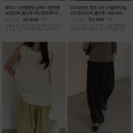
와이드 스트랩밴딩 슬랙스 (편한밴
이지모먼트 점프 수트 (가을까지/밑
딩/임산부,출산후가능/찰랑와이드/
단조절/임산부,출산후 가능/수유복
출근룩,데일리룩)
겸용)
42,500
39,600
7%
35,900
33,400
7%
가볍게 툭 입어도 모던한 무드로 완성되
밑단 스트링으로 두가지 핏을 연출해줘
는 소장 추천 아이템이에요~ 와이드핏
기분에 따라 다양한 코디가 가능한 점프
으로 트렌디하게 착용돼요
수트에요, 단독 입거나 이너 매치해서 가
을까지 스타일링