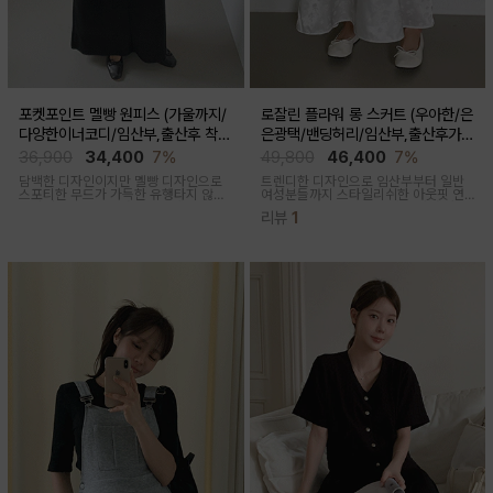
포켓포인트 멜빵 원피스 (가울까지/
로잘린 플라워 롱 스커트 (우아한/은
다양한이너코디/임산부,출산후 착용
은광택/밴딩허리/임산부,출산후가
가능)
능)
36,900
34,400
7%
49,800
46,400
7%
담백한 디자인이지만 멜빵 디자인으로
트렌디한 디자인으로 임산부부터 일반
스포티한 무드가 가득한 유행타지 않는
여성분들까지 스타일리쉬한 아웃핏 연
스타일리쉬한 멜빵원피스로 마실룩부터
출해주며 섬세하게 들어간 플라워 자수
리뷰
1
여행룩까지 추천
패턴과 우아한 광택감이 세련된 롱스커
트