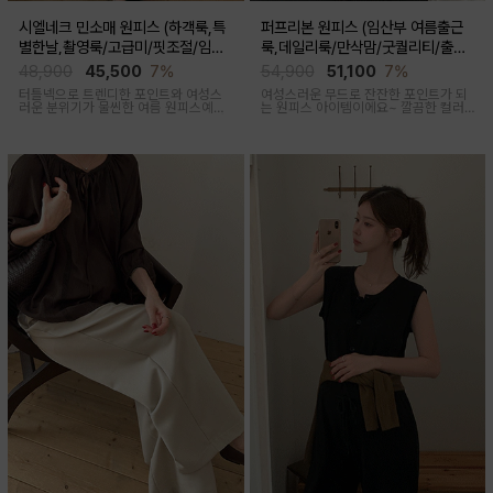
시엘네크 민소매 원피스 (하객룩,특
퍼프리본 원피스 (임산부 여름출근
별한날,촬영룩/고급미/핏조절/임산
룩,데일리룩/만삭맘/굿퀄리티/출산
부,출산후 착용가능)
후 착용가능)
48,900
45,500
7%
54,900
51,100
7%
터틀넥으로 트렌디한 포인트와 여성스
여성스러운 무드로 잔잔한 포인트가 되
러운 분위기가 물씬한 여름 원피스예요
는 원피스 아이템이에요~ 깔끔한 컬러
심플하지만 착용만 해도 우아한 무드가
로 부담없이 착용하기 좋아요
느껴진답니다