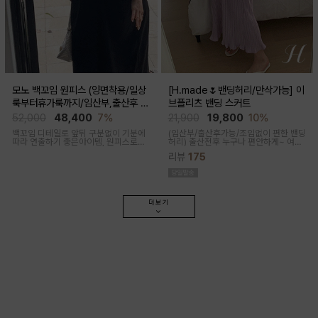
모노 백꼬임 원피스 (양면착용/일상
[H.made🌷밴딩허리/만삭가능] 이
룩부터휴가룩까지/임산부,출산후 가
브플리츠 밴딩 스커트
능)
52,000
48,400
7%
21,900
19,800
10%
백꼬임 디테일로 앞뒤 구분없이 기분에
(임산부/출산후가능/조임없이 편한 밴딩
따라 연출하기 좋은아이템, 원피스로도,
허리)
출산전후 누구나 편안하게~ 여성
팬츠와 레이어드해 블라우스로도 다양
스러운 라인, 피부에 닿는 촉감이 부드러
리뷰
175
한 무드로입어지며 구김과 늘어짐없는
운 플리츠 스커트
나일론 혼방으로 여름 휘뚜루마뚜루 원
피스
더보기