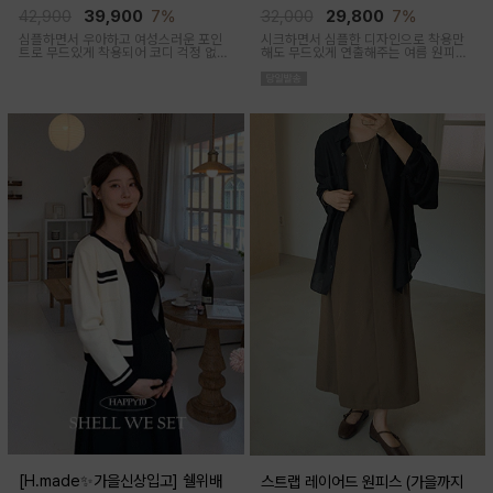
임산부,출산후 착용가능)
착용가능)
42,900
39,900
7%
32,000
29,800
7%
심플하면서 우아하고 여성스러운 포인
시크하면서 심플한 디자인으로 착용만
트로 무드있게 착용되어 코디 걱정 없는
해도 무드있게 연출해주는 여름 원피스
투피스 아이템이에요
아이템이에요
[H.made✨가을신상입고] 쉘위배
스트랩 레이어드 원피스 (가을까지