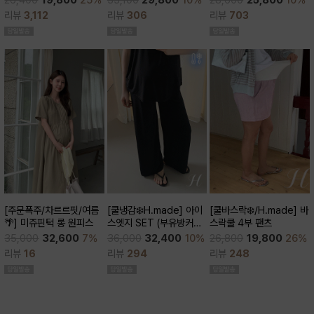
28,600
25,800
10%
26,400
19,800
25%
큰)
리뷰
306
리뷰
703
리뷰
3,112
[쿨바스락❄️/H.made] 바
[주문폭주/차르르핏/여름
[쿨냉감❄️H.made] 아이
스락쿨 4부 팬츠
🌴] 미쥬핀턱 롱 원피스
스엣지 SET (부유방커버/
쿨세트/코디활용굿/출근
26,800
19,800
26%
35,000
32,600
7%
36,000
32,400
10%
룩,데일리룩)
리뷰
248
리뷰
16
리뷰
294