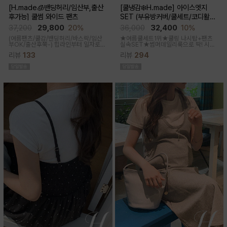
[H.made🧊밴딩허리/임산부,출산
[쿨냉감❄️H.made] 아이스엣지
후가능] 쿨썸 와이드 팬츠
SET (부유방커버/쿨세트/코디활용
굿/출근룩,데일리룩)
37,200
29,800
20%
36,000
32,400
10%
(여름팬츠/쿨감/밴딩허리/바스락/임산
★여름쿨세트1위★쿨링 나시탑+팬츠
부OK/출산후쭉-)
힙라인부터 일자로
실속SET★썸머데일리룩으로 딱! 시원
툭-하고 떨어지는 와이드라인으로 체형
한 감촉에 신축성 좋고 통기성쿨링원단
리뷰
133
리뷰
294
이 크게 드러나지않아요 데일리룩으로
으로 한여름까지 가뿐하게~!
도 좋은 데일리팬츠랍니다