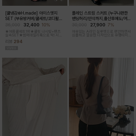
[쿨냉감❄️H.made] 아이스엣지
플레인 스트링 스커트 (누구나편한
SET (부유방커버/쿨세트/코디활용
밴딩허리/만삭까지,출산후에도/여름
굿/출근룩,데일리룩)
간절기)
36,000
32,400
10%
30,000
27,900
7%
★여름쿨세트1위★쿨링 나시탑+팬츠
여유있는 A라인 실루엣으로 편안하면서
실속SET★썸머데일리룩으로 딱! 시원
심플하고 깔끔한 디자인으로 유행타지
한 감촉에 신축성 좋고 통기성쿨링원단
않아 매시즌 꺼내입기 좋은 데일리룩부
리뷰
294
으로 한여름까지 가뿐하게~!
터 오피스룩까지 활용도 높은 스커트