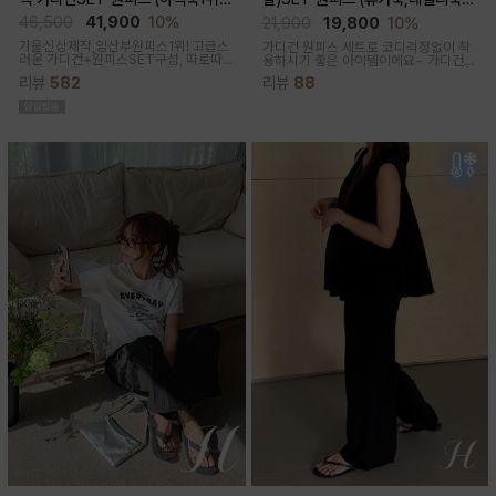
고급미/가디건SET/임산부,출산후,
체형완벽커버/임산부,출산후 누구나
46,500
41,900
10%
21,900
19,800
10%
누구나예쁜핏)
OK)
가을신상제작,임산부원피스1위! 고급스
가디건 원피스 세트로 코디걱정없이 착
러운 가디건+원피스SET구성, 따로따
용하시기 좋은 아이템이에요~ 가디건
로 활용하기에 좋아 사랑받는 원피스
배색라인과 리본매듭으로 포인트를 줘
리뷰
582
리뷰
88
꾸안꾸룩으로 활용하기 좋아요