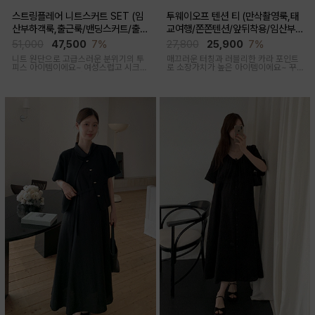
스트링플레어 니트스커트 SET (임
투웨이오프 텐션 티 (만삭촬영룩,태
산부하객룩,출근룩/밴딩스커트/출산
교여행/쫀쫀텐션/앞뒤착용/임산부,
후 착용가능)
출산후 착용가능)
51,000
47,500
7%
27,800
25,900
7%
니트 원단으로 고급스러운 분위기의 투
매끄러운 터칭과 러블리한 카라 포인트
피스 아이템이에요~ 여성스럽고 시크한
로 소장가치가 높은 아이템이에요~ 꾸
무드로 연출된답니다
안꾸룩 강추 아이템