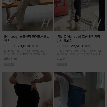
[H.made] 콜드썸머 와이드부츠컷
[재입고/H.made] 크림배색 카라
팬츠
반팔 원피스
33,100
29,800
10%
24,900
22,500
10%
(기장옵션/출근룩/단정핏/만삭까지편
(드디어반팔입고/찐데일리룩/임신전후/
한/임산부OK)
가벼운 실루엣을 자랑하
출산후쭉-)
카라넥으로 단정한 실루엣
는 와이드 부츠컷 팬츠예요~ 시원한 원
과 배색 디테일이 들어가면서 전체적으
리뷰
106
리뷰
53
단감과 디자인으로 쾌적하게 착용돼요
로 여유있는 핏감과 미운 군살을 가려주
고 일자로 툭 떨어지는 핏으로 깔끔한 핏
연출된답니다