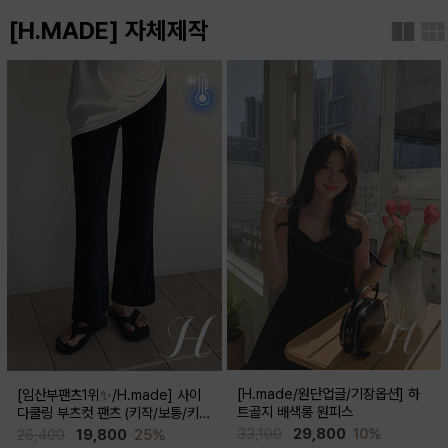
[H.MADE] 자체제작
[H.made/원단업글/기장옵션] 하
[임산부팬츠1위✨/H.made] 사이
트골지 배색롱 원피스
다쿨링 부츠컷 팬츠 (키작/보통/키
큰)
33,100
29,800
10%
26,400
19,800
25%