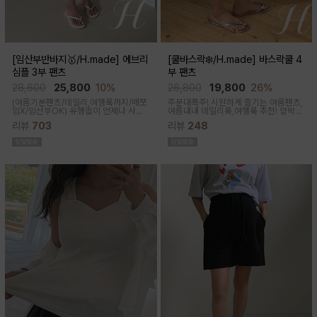
[임산부반바지🥇/H.made] 에브리
[쿨바스락❄️/H.made] 바스락쿨 4
심플 3부 팬츠
부 팬츠
28,600
25,800
10%
26,800
19,800
26%
(여름기본팬츠/데일리,여행룩까지/배쪼
주문대폭주! 시원하게 즐기는 여름팬츠,
임X/임산부OK)
유행없이 언제나 사랑
여름내내 데일리룩,여행룩 추천! 압박없
받는 BASIC! 심플하고 베이직한 디자
이 편안한 임부복대, 캐쥬얼한 무드의 편
리뷰
703
리뷰
248
인이라유행 걱정 없이 매 시즌마다꺼내
안한 팬츠에요!바스락거리는 매끈한 원
입기 좋은 3부 팬츠
단감으로착용감이 기분좋은 데일리 아
이템이에요!