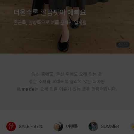
여름은 귀엽게 입는 계절
체형커버까지 완벽한 점프수트
5
/
16
임신 중에도, 출산 후에도 오래 입는 옷
좋은 소재와 오래도록 질리지 않는 디자인
H.made
는 오래 입을 이유가 있는 옷을 만들어갑니다.
SALE ~87%
여행룩
SUMMER