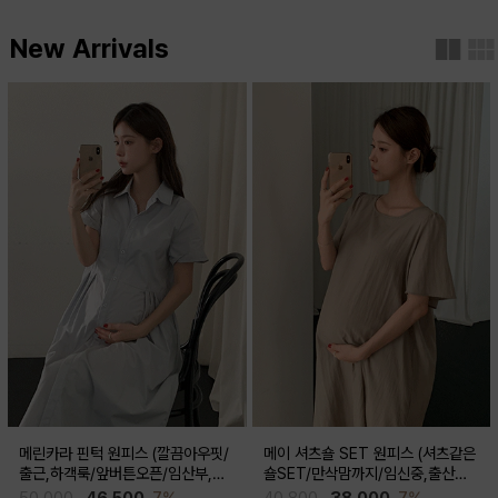
New Arrivals
메린카라 핀턱 원피스 (깔끔아우핏/
메이 셔츠숄 SET 원피스 (셔츠같은
출근,하객룩/앞버튼오픈/임산부,출
숄SET/만삭맘까지/임신중,출산후
산후 착용가능)
착용가능)