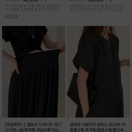
50,000
46,500
7%
40,800
38,000
7%
** 스카이블루, 챠콜 색상만 당일출고 !!
심플하면서 유니크한 숄 포인트로 시크
**
가벼운 소재감과 깔끔한 디자인으로
하고 스타일리쉬한 포인트가 되는 원피
소장하기 좋은 꾸안꾸 아이템이에요, 앞
스 세트 아이템이에요
버튼 오픈되어 외출수유복으로도 추천
해요
[주문폭주✨] 멜로우 드레이프 SET
셀레네 아방핀턱 원피스 (임산부 여
(스커트+탑/하객룩,데일리룩가능/
름출근룩,하객룩/벌룬소매/출산후