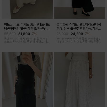
버트닝 니트 스커트 SET (니트세트
퓨어멜린 스커트 (밴딩허리/코디쉬
템/밴딩허리/출근,하객룩/임산부,출
운/임산부,출산후 착용가능/하체커
산후 착용가능)
버)
55,600
51,800
7%
26,000
24,200
7%
몸에 촥-감기며 차분한 느낌을 주는 비
부드러우면서 쫀쫀한 폴리 혼방재질로
스코스 원단과 나일론 혼방 재질로 피부
피부에 자극이 적어 입은듯 안입은듯한
에 닿는 순간 느껴지는 쿨링감으로 한여
가벼운 착용감을 주는 내추럴하게 퍼지
름에도 불쾌감없이 시원하게 착용가능
는 실루엣이 매력적인 스커트
한 상황구애없이 입기 좋은 세트아이템