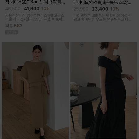
색 가디건SET 원피스 (하객룩1위/
레이어드/하객룩,출근룩/핏조절/임
고급미/가디건SET/임산부,출산후,
산부,출산후 착용가능)
46,500
41,900
10%
25,900
23,400
10%
누구나예쁜핏)
가을신상제작,임산부원피스1위! 고급스
브이넥으로 내려오는 넥라인이 여성스
러운 가디건+원피스SET구성, 따로따
럽고 페미닌한 무드를 연출해주고 다양
로 활용하기에 좋아 사랑받는 원피스
한 상의와 레이어드가능한 활용도 높은
리뷰
582
만능 코디 아이템