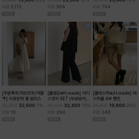
28,600
25,800
10%
26,400
19,800
25%
큰)
리뷰
306
리뷰
704
리뷰
3,113
[쿨바스락❄️/H.made] 바
[주문폭주/차르르핏/여름
[쿨냉감❄️H.made] 아이
스락쿨 4부 팬츠
🌴] 미쥬핀턱 롱 원피스
스엣지 SET (부유방커버/
쿨세트/코디활용굿/출근
26,800
19,800
26%
35,000
32,600
7%
36,000
32,400
10%
룩,데일리룩)
리뷰
248
리뷰
16
리뷰
294