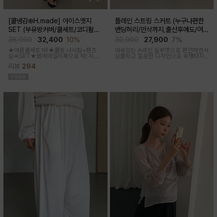
[쿨냉감❄️H.made] 아이스엣지
플레인 스트링 스커트 (누구나편한
SET (부유방커버/쿨세트/코디활용
밴딩허리/만삭까지,출산후에도/여름
굿/출근룩,데일리룩)
간절기)
36,000
32,400
10%
30,000
27,900
7%
★여름쿨세트1위★쿨링 나시탑+팬츠
여유있는 A라인 실루엣으로 편안하면서
실속SET★썸머데일리룩으로 딱! 시원
심플하고 깔끔한 디자인으로 유행타지
한 감촉에 신축성 좋고 통기성쿨링원단
않아 매시즌 꺼내입기 좋은 데일리룩부
리뷰
294
으로 한여름까지 가뿐하게~!
터 오피스룩까지 활용도 높은 스커트