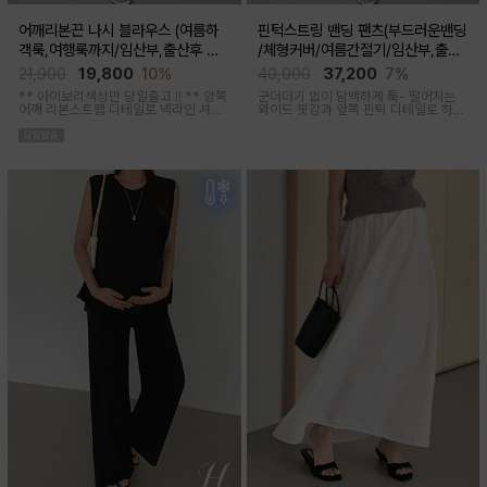
어깨리본끈 나시 블라우스 (여름하
핀턱스트링 밴딩 팬츠(부드러운밴딩
객룩,여행룩까지/임산부,출산후 착
/체형커버/여름간절기/임산부,출산
용가능)
후 착용가능)
21,900
19,800
10%
40,000
37,200
7%
** 아이보리색상만 당일출고 !! **
양쪽
군더더기 없이 담백하게 툭- 떨어지는
어깨 리본스트랩 디테일로 넥라인 셔링
와이드 핏감과
앞쪽 핀턱 디테일로 하체
조절이 가능해 무드에 맞게 여성스럽고
미운살 커버해주며 고급스럽고 내추럴
러블리한 아웃핏 연출해주며 앞부분 스
한 컬러구성으로 하객룩,오피스룩으로
티치 핀턱디테일로 단정함을 더해준 격
추천드리는 팬츠
식있는자리,여행룩,모임룩 다양하게 활
용하기 좋은 블라우스