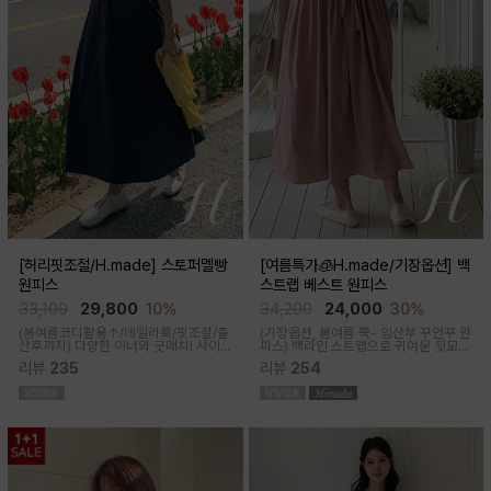
[허리핏조절/H.made] 스토퍼멜빵
[여름특가🧊H.made/기장옵션] 백
원피스
스트랩 베스트 원피스
33,100
29,800
10%
34,200
24,000
30%
(봄여름코디활용↑/데일리룩/핏조절/출
(기장옵션, 봄여름 쭉- 임산부 꾸안꾸 원
산후까지)
다양한 이너와 굿매치! 사이
피스)
백라인 스트랩으로 귀여운 뒷모습
드 스토퍼로 출산전후 예쁜핏 완성되는
으로 연출해주는 기특한 원피스, 바스락
리뷰
235
리뷰
254
캐쥬얼한 무드의 뷔스티에 원피스에요
한 소재로 착용감이 가벼워요