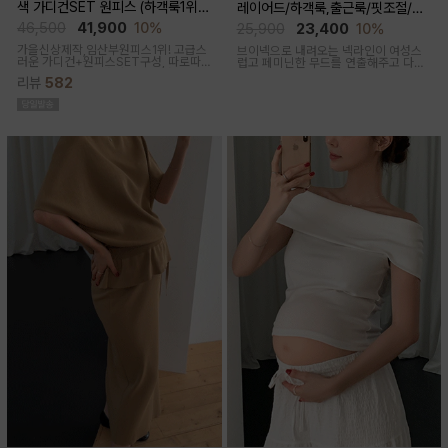
색 가디건SET 원피스 (하객룩1위/
레이어드/하객룩,출근룩/핏조절/임
고급미/가디건SET/임산부,출산후,
산부,출산후 착용가능)
46,500
41,900
10%
25,900
23,400
10%
누구나예쁜핏)
가을신상제작,임산부원피스1위! 고급스
브이넥으로 내려오는 넥라인이 여성스
러운 가디건+원피스SET구성, 따로따
럽고 페미닌한 무드를 연출해주고 다양
로 활용하기에 좋아 사랑받는 원피스
한 상의와 레이어드가능한 활용도 높은
리뷰
582
만능 코디 아이템