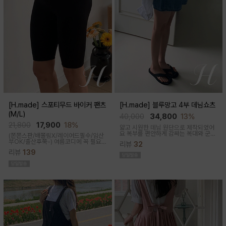
[H.made] 스포티무드 바이커 팬츠
[H.made] 블루망고 4부 데님쇼츠
(M/L)
40,000
34,800
13%
21,800
17,900
18%
얇고 시원한 데님 원단으로 제작되었어
요 복부를 편안하게 감싸는 복대와 군살
(쫀쫀스판/배쫄림X/레이어드필수/임산
커버되는 여유핏! 사이드&뒷포켓, 노란
부OK/출산후쭉-)
여름코디에 꼭 필요
리뷰
32
스티치로 실용성과 포인트를 더했어요
한 핫아이템, 스포티한 무드의 바이커팬
캐주얼하게 톡! 걸치기 좋은 한여름 필수
리뷰
139
츠!쫀쫀한 다리라인과 배부분은 부드럽
팬츠예요
고 쫀쫀한 소재에요