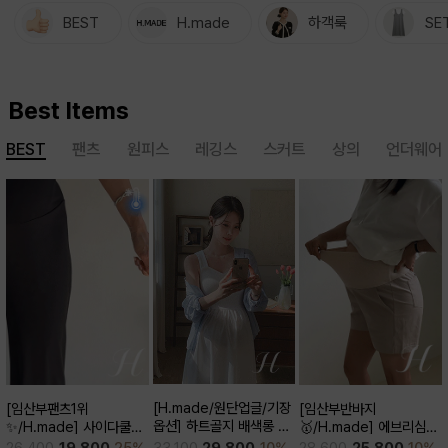
BEST
H.made
하객룩
SE
Best Items
BEST
팬츠
원피스
레깅스
스커트
상의
언더웨어
[H.made/원단업글/기장
[임산부반바지
[임산부팬츠1위
옵션] 하트골지 배색롱 원
🥇/H.made] 에브리심플
✨/H.made] 사이다쿨링
피스
3부 팬츠
부츠컷 팬츠 (키작/보통/키
33,100
29,800
10%