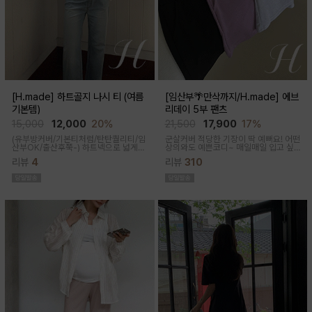
[H.made] 하트골지 나시 티 (여름
[임산부🌴만삭까지/H.made] 에브
기본템)
리데이 5부 팬츠
15,000
12,000
20%
21,500
17,900
17%
(유부방커버/기본티처럼/탄탄퀄리티/임
군살커버 적당한 기장이 딱 예뻐요! 어떤
산부OK/출산후쭉-)
하트넥으로 넓게
상의와도 예쁜코디~ 매일매일 입고 싶
파져 은은한 쇄골 노출이 여성스러운 실
어지는 팬츠착용감이 정말 좋아요~적당
리뷰
4
리뷰
310
루엣이 되고 넓은 암홀로 끼임이나 답답
한 5부 기장감으로 군살커버
함 없이 편하게 입어진답니다