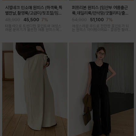
시엘네크 민소매 원피스 (하객룩,특
퍼프리본 원피스 (임산부 여름출근
별한날,촬영룩/고급미/핏조절/임산
룩,데일리룩/만삭맘/굿퀄리티/출산
부,출산후 착용가능)
후 착용가능)
48,900
45,500
7%
54,900
51,100
7%
터틀넥으로 트렌디한 포인트와 여성스
여성스러운 무드로 잔잔한 포인트가 되
러운 분위기가 물씬한 여름 원피스예요
는 원피스 아이템이에요~ 깔끔한 컬러
심플하지만 착용만 해도 우아한 무드가
로 부담없이 착용하기 좋아요
느껴진답니다