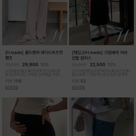
[H.made] 콜드썸머 와이드부츠컷
[재입고/H.made] 크림배색 카라
팬츠
반팔 원피스
33,100
29,800
10%
24,900
22,500
10%
(기장옵션/출근룩/단정핏/만삭까지편
(드디어반팔입고/찐데일리룩/임신전후/
한/임산부OK)
가벼운 실루엣을 자랑하
출산후쭉-)
카라넥으로 단정한 실루엣
는 와이드 부츠컷 팬츠예요~ 시원한 원
과 배색 디테일이 들어가면서 전체적으
리뷰
106
리뷰
53
단감과 디자인으로 쾌적하게 착용돼요
로 여유있는 핏감과 미운 군살을 가려주
고 일자로 툭 떨어지는 핏으로 깔끔한 핏
연출된답니다