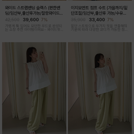
와이드 스트랩밴딩 슬랙스 (편한밴
이지모먼트 점프 수트 (가을까지/밑
딩/임산부,출산후가능/찰랑와이드/
단조절/임산부,출산후 가능/수유복
출근룩,데일리룩)
겸용)
42,500
39,600
7%
35,900
33,400
7%
가볍게 툭 입어도 모던한 무드로 완성되
밑단 스트링으로 두가지 핏을 연출해줘
는 소장 추천 아이템이에요~ 와이드핏
기분에 따라 다양한 코디가 가능한 점프
으로 트렌디하게 착용돼요
수트에요, 단독 입거나 이너 매치해서 가
을까지 스타일링