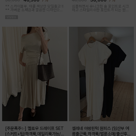
50,000
46,500
7%
40,800
38,000
7%
** 스카이블루, 챠콜 색상만 당일출고 !!
심플하면서 유니크한 숄 포인트로 시크
**
가벼운 소재감과 깔끔한 디자인으로
하고 스타일리쉬한 포인트가 되는 원피
소장하기 좋은 꾸안꾸 아이템이에요, 앞
스 세트 아이템이에요
버튼 오픈되어 외출수유복으로도 추천
해요
[주문폭주✨] 멜로우 드레이프 SET
셀레네 아방핀턱 원피스 (임산부 여
(스커트+탑/하객룩,데일리룩가능/
름출근룩,하객룩/벌룬소매/출산후