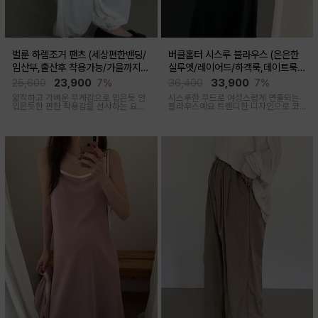
벌룬 하렘조거 팬츠 (세상편한밴딩/
버클홀터 시스루 블라우스 (은은한
임산부,출산후 착용가능/가을까지코
실루엣/레이어드/하객룩,데이트룩/
디)
임산부부터출산후 착용가능)
25,600
23,900
7%
36,400
33,900
7%
얇직하고 가벼운 무게감으로 입은듯 안
시스루한 무드로 여성스럽게 연출되는
입은듯한 편한 착용감을 선사하는 요즘
블라우스예요 트렌디한 디자인으로 코
유행하고 있는 트렌디한 하렘조거팬츠
디활용도가 좋아요
캐주얼하면서 유니크한 아웃핏을 연출
해줍니다