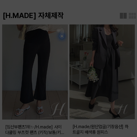
[H.MADE] 자체제작
[H.made/원단업글/기장옵션] 하
[임산부팬츠1위✨/H.made] 사이
트골지 배색롱 원피스
다쿨링 부츠컷 팬츠 (키작/보통/키