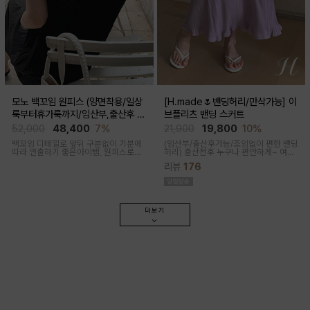
모노 백꼬임 원피스 (양면착용/일상
[H.made🌷밴딩허리/만삭가능] 이
룩부터휴가룩까지/임산부,출산후 가
브플리츠 밴딩 스커트
능)
52,000
48,400
7%
21,900
19,800
10%
백꼬임 디테일로 앞뒤 구분없이 기분에
(임산부/출산후가능/조임없이 편한 밴딩
따라 연출하기 좋은아이템, 원피스로도,
허리)
출산전후 누구나 편안하게~ 여성
팬츠와 레이어드해 블라우스로도 다양
스러운 라인, 피부에 닿는 촉감이 부드러
리뷰
176
한 무드로입어지며 구김과 늘어짐없는
운 플리츠 스커트
나일론 혼방으로 여름 휘뚜루마뚜루 원
피스
더보기