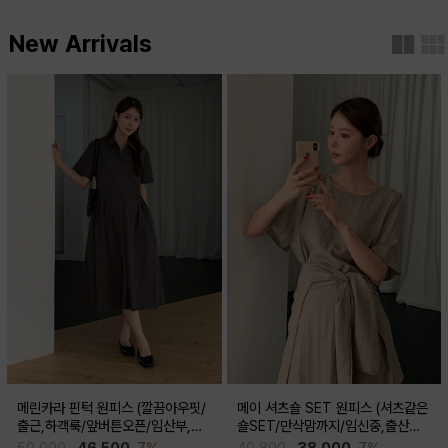
New Arrivals
메린카라 핀턱 원피스 (깔끔아우핏/
메이 셔츠숄 SET 원피스 (셔츠같은
출근,하객룩/앞버튼오픈/임산부,출
숄SET/만삭맘까지/임신중,출산후
산후 착용가능)
착용가능)