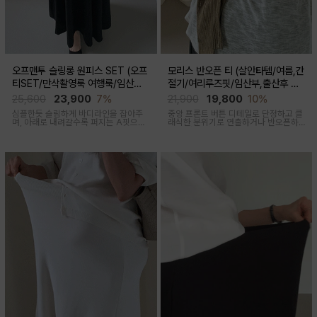
오프맨투 슬링롱 원피스 SET (오프
모리스 반오픈 티 (살안타템/여름,간
티SET/만삭촬영룩 여행룩/임산부,
절기/여리루즈핏/임산부,출산후 착
출산후 착용가능)
용가능)
25,600
23,900
7%
21,900
19,800
10%
심플한듯 슬림하게 바디라인을 잡아주
중앙 프론트 버튼 디테일로 단정하고 클
며, 아래로 내려갈수록 퍼지는 A핏으로
래식한 분위기로 연출하거나 반오픈하
하체미운살 커버해주며 맥시한 기장감
여 시원한 넥라인 연출하여 쿨한 무드로
으로 여성스러움을 돋보이게하는 세련
여러가지 스타일링 가능한 만능 긴팔 티
된 무드의 투피스세트
셔츠