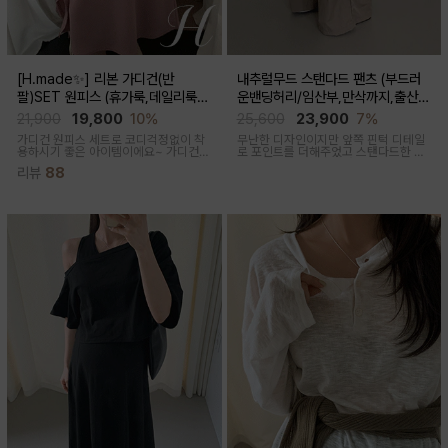
[H.made✨] 리본 가디건(반
내추럴무드 스탠다드 팬츠 (부드러
팔)SET 원피스 (휴가룩,데일리룩/
운밴딩허리/임산부,만삭까지,출산후
체형완벽커버/임산부,출산후 누구나
착용가능)
21,900
19,800
10%
25,600
23,900
7%
OK)
가디건 원피스 세트로 코디걱정없이 착
무난한 디자인이지만 앞쪽 핀턱 디테일
용하시기 좋은 아이템이에요~ 가디건
로 포인트를 더해주었고 스탠다드한 핏
배색라인과 리본매듭으로 포인트를 줘
으로 취향타지않아 꺼내입기 좋은 여름
리뷰
88
꾸안꾸룩으로 활용하기 좋아요
교복바지로 추천드리는 팬츠