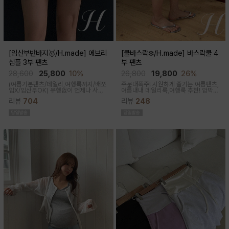
[임산부반바지🥇/H.made] 에브리
[쿨바스락❄️/H.made] 바스락쿨 4
심플 3부 팬츠
부 팬츠
28,600
25,800
10%
26,800
19,800
26%
(여름기본팬츠/데일리,여행룩까지/배쪼
주문대폭주! 시원하게 즐기는 여름팬츠,
임X/임산부OK)
유행없이 언제나 사랑
여름내내 데일리룩,여행룩 추천! 압박없
받는 BASIC! 심플하고 베이직한 디자
이 편안한 임부복대, 캐쥬얼한 무드의 편
리뷰
704
리뷰
248
인이라유행 걱정 없이 매 시즌마다꺼내
안한 팬츠에요!바스락거리는 매끈한 원
입기 좋은 3부 팬츠
단감으로착용감이 기분좋은 데일리 아
이템이에요!