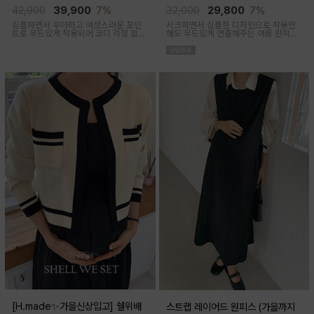
임산부,출산후 착용가능)
착용가능)
42,900
39,900
7%
32,000
29,800
7%
심플하면서 우아하고 여성스러운 포인
시크하면서 심플한 디자인으로 착용만
트로 무드있게 착용되어 코디 걱정 없는
해도 무드있게 연출해주는 여름 원피스
투피스 아이템이에요
아이템이에요
[H.made✨가을신상입고] 쉘위배
스트랩 레이어드 원피스 (가을까지