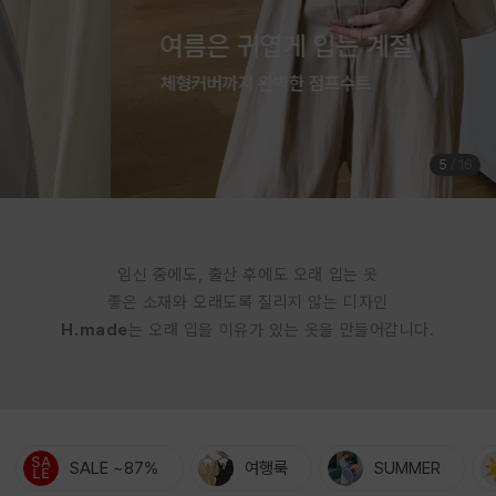
여름은 귀엽게 입는 계절
체형커버까지 완벽한 점프수트
5
/
16
임신 중에도, 출산 후에도 오래 입는 옷
좋은 소재와 오래도록 질리지 않는 디자인
H.made
는 오래 입을 이유가 있는 옷을 만들어갑니다.
SALE ~87%
여행룩
SUMMER