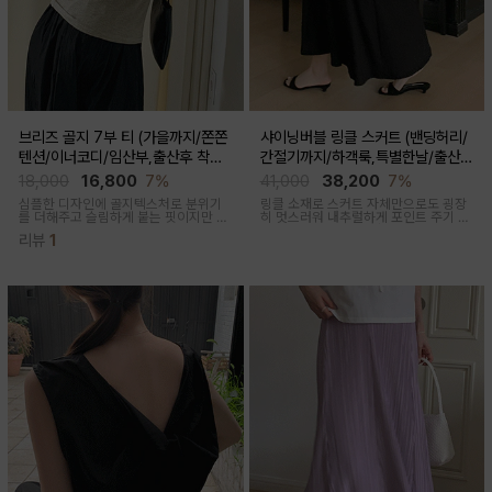
브리즈 골지 7부 티 (가을까지/쫀쫀
샤이닝버블 링클 스커트 (밴딩허리/
텐션/이너코디/임산부,출산후 착용
간절기까지/하객룩,특별한날/출산후
가능)
가능)
18,000
16,800
7%
41,000
38,200
7%
심플한 디자인에 골지텍스처로 분위기
링클 소재로 스커트 자체만으로도 굉장
를 더해주고 슬림하게 붙는 핏이지만 부
히 멋스러워 내추럴하게 포인트 주기 좋
드러운 모달혼방으로 기분 좋은 칙용감
고 적당한 두께감, 계절 구애 받지않고
리뷰
1
두루두루 착용하기 좋은 스커트