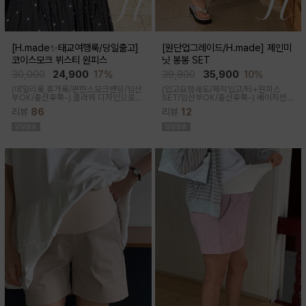
[H.made✨태교여행룩/당일출고]
[원단업그레이드/H.made] 제인미
코이스모크 뷔스티 원피스
닛 봉봉 SET
30,000
24,900
17%
39,800
35,900
10%
(데일리룩,휴가룩/편한스모크밴딩/임산
(입고요청쇄도/제작입고/티+원피스
부OK/출산후쭉-) 플라워 디자인으로
SET/임산부OK/출산후쭉-)
베이직반팔
여성스러워 소장욕구를 업시켜주는 뷔
과 나시 원피스 세트 구성으로 가성비세
리뷰
86
리뷰
12
스티에 원피스랍니다
트로 탄탄한 코튼원단으로 부드럽고 내
구성이 좋음