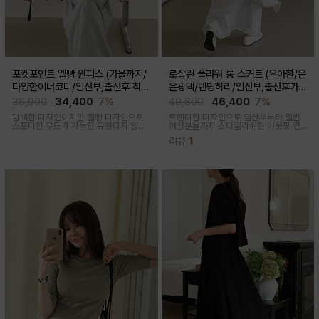
포켓포인트 멜빵 원피스 (가울까지/
로잘린 플라워 롱 스커트 (우아한/은
다양한이너코디/임산부,출산후 착용
은광택/밴딩허리/임산부,출산후가
가능)
능)
36,900
34,400
7%
49,800
46,400
7%
담백한 디자인이지만 멜빵 디자인으로
트렌디한 디자인으로 임산부부터 일반
스포티한 무드가 가득한 유행타지 않는
여성분들까지 스타일리쉬한 아웃핏 연
스타일리쉬한 멜빵원피스로 마실룩부터
출해주며 섬세하게 들어간 플라워 자수
리뷰
1
여행룩까지 추천
패턴과 우아한 광택감이 세련된 롱스커
트