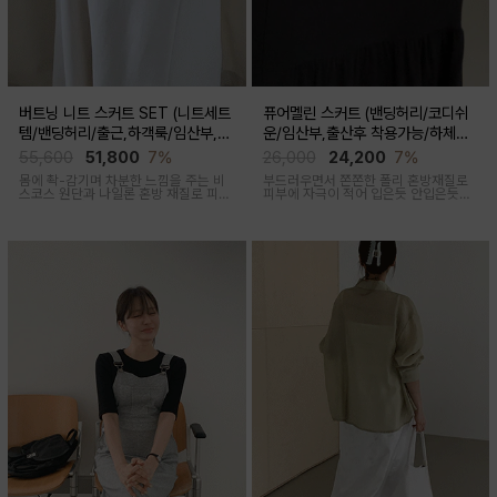
버트닝 니트 스커트 SET (니트세트
퓨어멜린 스커트 (밴딩허리/코디쉬
템/밴딩허리/출근,하객룩/임산부,출
운/임산부,출산후 착용가능/하체커
산후 착용가능)
버)
55,600
51,800
7%
26,000
24,200
7%
몸에 촥-감기며 차분한 느낌을 주는 비
부드러우면서 쫀쫀한 폴리 혼방재질로
스코스 원단과 나일론 혼방 재질로 피부
피부에 자극이 적어 입은듯 안입은듯한
에 닿는 순간 느껴지는 쿨링감으로 한여
가벼운 착용감을 주는 내추럴하게 퍼지
름에도 불쾌감없이 시원하게 착용가능
는 실루엣이 매력적인 스커트
한 상황구애없이 입기 좋은 세트아이템