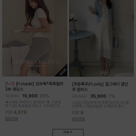
[1+1]
[H.made] 임부복*촉촉컬러
[주문폭주/H.only] 얼그레이 콩단
3부 레깅스
추 원피스
19,800
15,900
20%
38,600
35,900
7%
★4계절 속바지1+1EVENT★ 기본중
(고급스런실루엣/하객룩/임산부OK/출
에 기본! 촉촉컬러 레깅스 3부버전 미니
산후쭉-)
하늘하늘한 소재감과 폴리 원
원피스나 스커트안에 쏙~사계절 내내
단의 부드러운 터치감으로 걸을때마다
리뷰
4,979
리뷰
9
필수템인 3부 속바지쫀쫀한 신축성으로
우아하고 A라인으로 롱하게 떨어지는
편안해요
핏감으로 체형커버까지 도와주는 원피
스랍니다
더보기