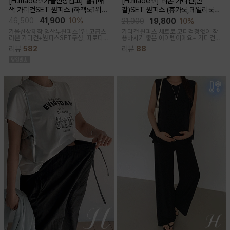
[H.made✨가을신상입고] 쉘위배
[H.made✨] 리본 가디건(반
색 가디건SET 원피스 (하객룩1위/
팔)SET 원피스 (휴가룩,데일리룩/
고급미/가디건SET/임산부,출산후,
체형완벽커버/임산부,출산후 누구나
46,500
41,900
10%
21,900
19,800
10%
누구나예쁜핏)
OK)
가을신상제작,임산부원피스1위! 고급스
가디건 원피스 세트로 코디걱정없이 착
러운 가디건+원피스SET구성, 따로따
용하시기 좋은 아이템이에요~ 가디건
로 활용하기에 좋아 사랑받는 원피스
배색라인과 리본매듭으로 포인트를 줘
리뷰
582
리뷰
88
꾸안꾸룩으로 활용하기 좋아요