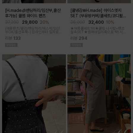
[H.made🧊밴딩허리/임산부,출산
[쿨냉감❄️H.made] 아이스엣지
후가능] 쿨썸 와이드 팬츠
SET (부유방커버/쿨세트/코디활용
굿/출근룩,데일리룩)
37,200
29,800
20%
36,000
32,400
10%
(여름팬츠/쿨감/밴딩허리/바스락/임산
★여름쿨세트1위★쿨링 나시탑+팬츠
부OK/출산후쭉-)
힙라인부터 일자로
실속SET★썸머데일리룩으로 딱! 시원
툭-하고 떨어지는 와이드라인으로 체형
한 감촉에 신축성 좋고 통기성쿨링원단
리뷰
133
리뷰
294
이 크게 드러나지않아요 데일리룩으로
으로 한여름까지 가뿐하게~!
도 좋은 데일리팬츠랍니다