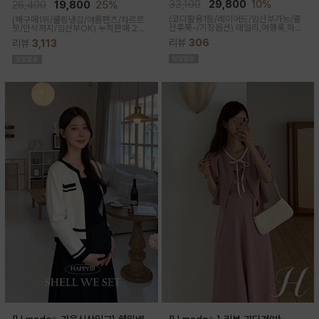
큰)
33,100
29,800
10%
26,400
19,800
25%
(코디활용1등/레이어드/임산부가능/출
(재구매1위/쿨링냉감/여름팬츠/차르르
산후쭉-/기장옵션)
데일리,여행룩,하객
핏/만삭까지/임산부OK)
누적판매 2만
룩,출근룩 OK! 하트넥 디자인으로 여성
6천장↑차르르한 가벼운 소재감과 통기
리뷰
306
리뷰
3,113
스러움이 물씬 느껴지고 맥시한 기장감
성이 뛰어나 쾌적한 착용감으로 여름시
으로 우아한 실루엣이 연출된답니다
즌내내 시원하게 입기좋은 쿨부츠컷