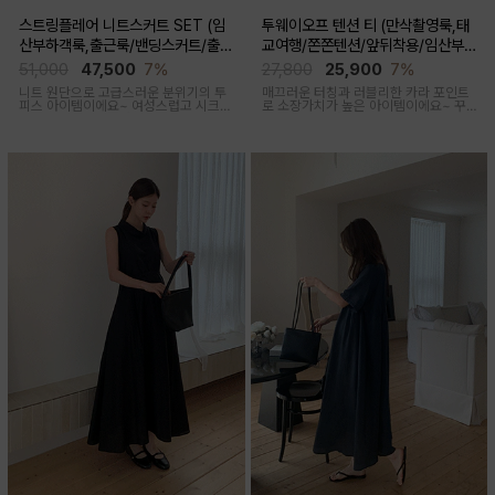
스트링플레어 니트스커트 SET (임
투웨이오프 텐션 티 (만삭촬영룩,태
산부하객룩,출근룩/밴딩스커트/출산
교여행/쫀쫀텐션/앞뒤착용/임산부,
후 착용가능)
출산후 착용가능)
51,000
47,500
7%
27,800
25,900
7%
니트 원단으로 고급스러운 분위기의 투
매끄러운 터칭과 러블리한 카라 포인트
피스 아이템이에요~ 여성스럽고 시크한
로 소장가치가 높은 아이템이에요~ 꾸
무드로 연출된답니다
안꾸룩 강추 아이템