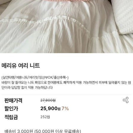
메리유 여리 니트
(살안타템/여름니트/여리핏/임산부OK/출산후쭉-)
바람이 잘 들어오는 니트 짜임으로 한여름에도 쾌적하게 착용 가능하면서 피부에 달라붙지 않는 원
단이라 답답함 없이 착용 가능하답니다
판매가격
27,800원
할인가
25,900
7%
원
적립금
252원
배송비 3,000원 (50,000원 이상 무료배송)