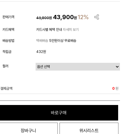
43,900
12%
판매가격
49,800
원
원
카드혜택
카드사별 혜택 안내
자세히 보기
배송방법
택배배송
5만원이상 무료배송
적립금
432원
컬러
결제금액
원
0
바로구매
장바구니
위시리스트