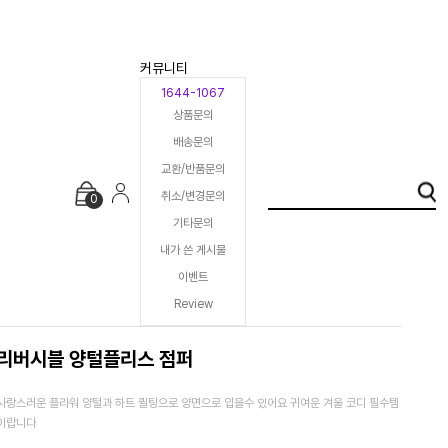
커뮤니티
1644-1067
상품문의
배송문의
교환/반품문의
취소/변경문의
0
기타문의
내가 쓴 게시물
이벤트
Review
리버시블 양털플리스 점퍼
사랑스러운 플라워 양털과 하트 퀼팅으로 양면으로 입을수 있어요 귀여운 겨울 코디 필수템
이랍니다