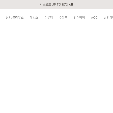
시즌오프 UP TO 87% off
신규회원 전 상품 무료배송
상의/블라우스
레깅스
아우터
수유복
언더웨어
ACC
살안타
카톡 플친 2,000원 할인쿠폰
APP 2,000원 할인쿠폰
첫 구매 5% 감사쿠폰
구매할수록 쌓이는 VIP 멤버십
베스트 리뷰어 최대 1만원쿠폰