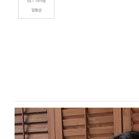
SET 아이템
알뜰샵