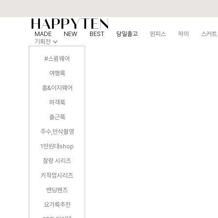
MADE
NEW
BEST
당일출고
원피스
하의
스커트
기획전
#스윔웨어
여행룩
홈&이지웨어
하객룩
출근룩
주수,만삭촬영
1만원대shop
찰랑 시리즈
키작맘시리즈
밴딩팬츠
요가룩추천