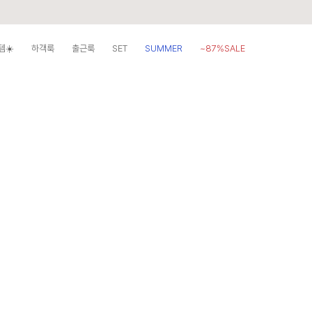
템☀️
하객룩
출근룩
SET
SUMMER
~87%SALE