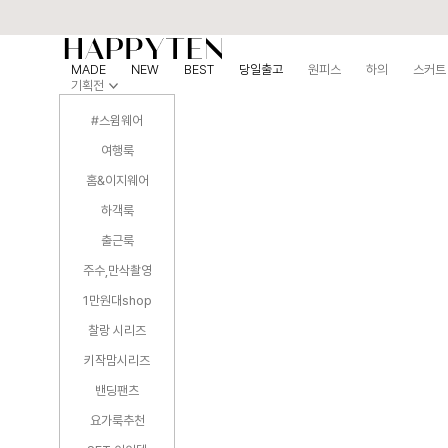
MADE
NEW
BEST
당일출고
원피스
하의
스커트
기획전
#스윔웨어
여행룩
홈&이지웨어
하객룩
출근룩
주수,만삭촬영
1만원대shop
찰랑 시리즈
키작맘시리즈
밴딩팬츠
요가룩추천