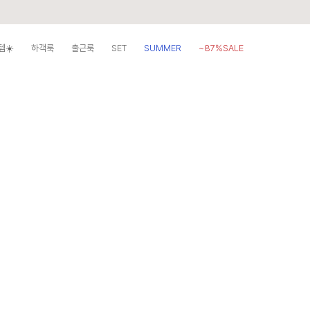
템☀️
하객룩
출근룩
SET
SUMMER
~87%SALE