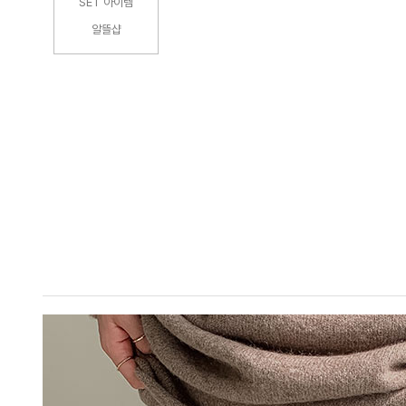
SET 아이템
알뜰샵