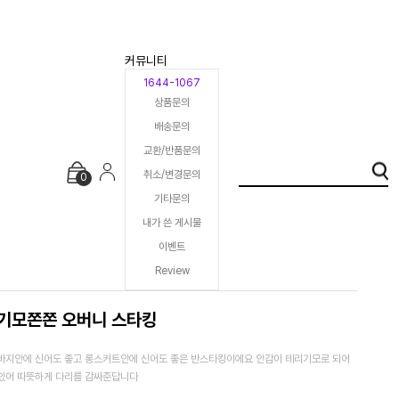
커뮤니티
1644-1067
상품문의
배송문의
교환/반품문의
취소/변경문의
0
기타문의
내가 쓴 게시물
이벤트
Review
기모쫀쫀 오버니 스타킹
바지안에 신어도 좋고 롱스커트안에 신어도 좋은 반스타킹이에요 안감이 테리기모로 되어
있어 따뜻하게 다리를 감싸준답니다