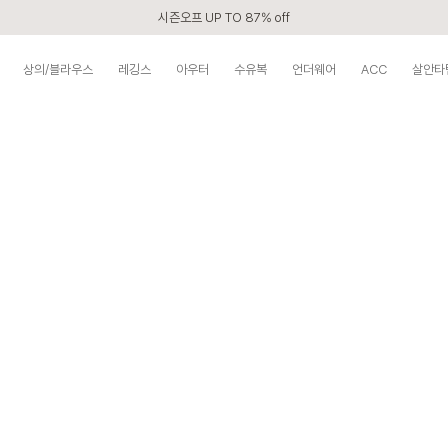
시즌오프 UP TO 87% off
신규회원 전 상품 무료배송
상의/블라우스
레깅스
아우터
수유복
언더웨어
ACC
살안타
APP 2,000원 할인쿠폰
베스트 리뷰어 최대 1만원쿠폰
구매할수록 쌓이는 VIP 멤버십