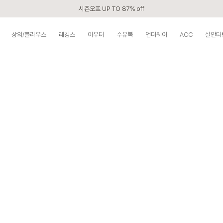
시즌오프 UP TO 87% off
신규회원 전 상품 무료배송
상의/블라우스
레깅스
아우터
수유복
언더웨어
ACC
살안타
APP 2,000원 할인쿠폰
베스트 리뷰어 최대 1만원쿠폰
구매할수록 쌓이는 VIP 멤버십