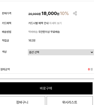
18,000
10%
판매가격
20,000
원
원
카드혜택
카드사별 혜택 안내
자세히 보기
배송방법
택배배송
5만원이상 무료배송
적립금
162원
색상
결제금액
원
0
바로구매
장바구니
위시리스트