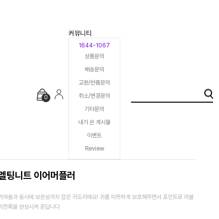
커뮤니티
1644-1067
상품문의
배송문의
교환/반품문의
취소/변경문의
0
기타문의
내가 쓴 게시물
이벤트
Review
멜팅니트 이어머플러
귀여움과 동시에 보온성까지 잡은 귀도리에요! 귀를 따뜻하게 보호해주면서 포인트로 러블
리한룩을 완성시켜 준답니다