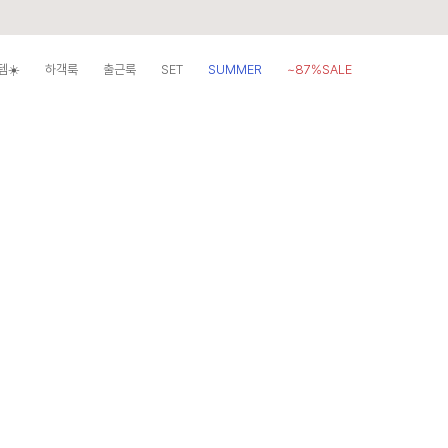
템☀️
하객룩
출근룩
SET
SUMMER
~87%SALE