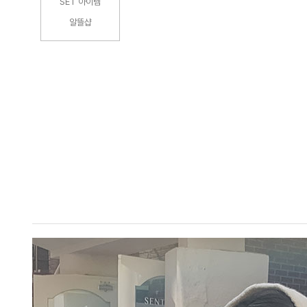
SET 아이템
알뜰샵