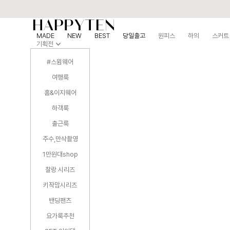
MADE
NEW
BEST
당일출고
원피스
하의
스커트
기획전
#스윔웨어
여행룩
홈&이지웨어
하객룩
출근룩
주수,만삭촬영
1만원대shop
찰랑 시리즈
키작맘시리즈
밴딩팬츠
요가룩추천