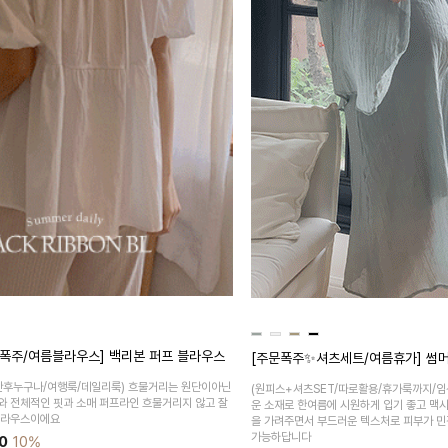
폭주/여름블라우스] 백리본 퍼프 블라우스
[주문폭주✨셔츠세트/여름휴가] 썸머
산후누구나/여행룩/데일리룩)
흐물거리는 원단이아닌
(원피스+셔츠SET/따로활용/휴가룩까지/임
와 전체적인 핏과 소매 퍼프라인 흐물거리지 않고 잘
운 소재로 한여름에 시원하게 입기 좋고 맥
블라우스이에요
을 가려주면서 부드러운 텍스처로 피부가 민
가능하답니다
0
10%