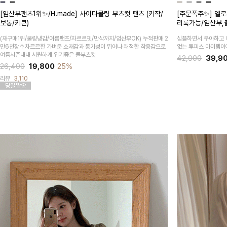
[임산부팬츠1위✨/H.made] 사이다쿨링 부츠컷 팬츠 (키작/
[주문폭주✨] 멜로
보통/키큰)
리룩가능/임산부,
(재구매1위/쿨링냉감/여름팬츠/차르르핏/만삭까지/임산부OK)
누적판매 2
심플하면서 우아하고 
만6천장↑차르르한 가벼운 소재감과 통기성이 뛰어나 쾌적한 착용감으로
없는 투피스 아이템이
여름시즌내내 시원하게 입기좋은 쿨부츠컷
42,900
39,9
26,400
19,800
25%
리뷰
3,110