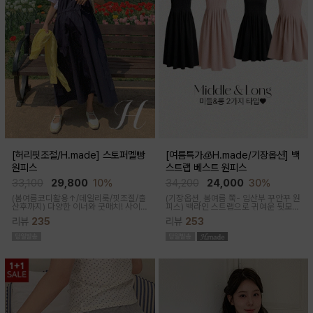
[허리핏조절/H.made] 스토퍼멜빵
[여름특가🧊H.made/기장옵션] 백
원피스
스트랩 베스트 원피스
33,100
29,800
10%
34,200
24,000
30%
(봄여름코디활용↑/데일리룩/핏조절/출
(기장옵션, 봄여름 쭉- 임산부 꾸안꾸 원
산후까지)
다양한 이너와 굿매치! 사이
피스)
백라인 스트랩으로 귀여운 뒷모습
드 스토퍼로 출산전후 예쁜핏 완성되는
으로 연출해주는 기특한 원피스, 바스락
리뷰
235
리뷰
253
캐쥬얼한 무드의 뷔스티에 원피스에요
한 소재로 착용감이 가벼워요