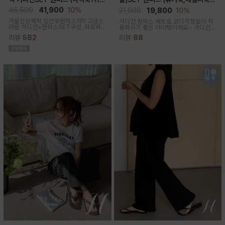
고급미/가디건SET/임산부,출산후,
체형완벽커버/임산부,출산후 누구나
46,500
41,900
10%
21,900
19,800
10%
누구나예쁜핏)
OK)
가을신상제작,임산부원피스1위! 고급스
가디건 원피스 세트로 코디걱정없이 착
러운 가디건+원피스SET구성, 따로따
용하시기 좋은 아이템이에요~ 가디건
로 활용하기에 좋아 사랑받는 원피스
배색라인과 리본매듭으로 포인트를 줘
리뷰
582
리뷰
88
꾸안꾸룩으로 활용하기 좋아요