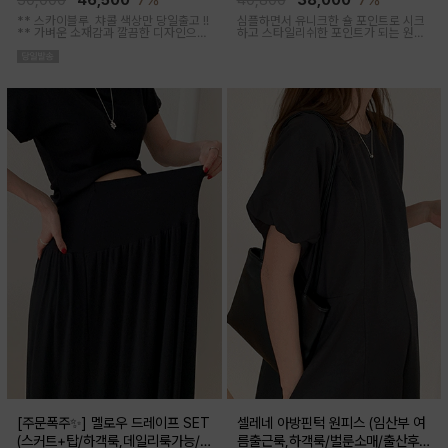
50,000
46,500
7%
40,800
38,000
7%
** 스카이블루, 챠콜 색상만 당일출고 !!
심플하면서 유니크한 숄 포인트로 시크
**
가벼운 소재감과 깔끔한 디자인으로
하고 스타일리쉬한 포인트가 되는 원피
소장하기 좋은 꾸안꾸 아이템이에요, 앞
스 세트 아이템이에요
버튼 오픈되어 외출수유복으로도 추천
해요
[주문폭주✨] 멜로우 드레이프 SET
셀레네 아방핀턱 원피스 (임산부 여
(스커트+탑/하객룩,데일리룩가능/
름출근룩,하객룩/벌룬소매/출산후