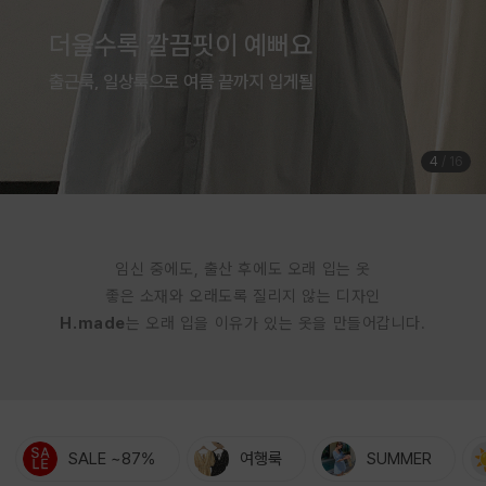
여름은 귀엽게 입는 계절
체형커버까지 완벽한 점프수트
5
/
16
임신 중에도, 출산 후에도 오래 입는 옷
좋은 소재와 오래도록 질리지 않는 디자인
H.made
는 오래 입을 이유가 있는 옷을 만들어갑니다.
SALE ~87%
여행룩
SUMMER