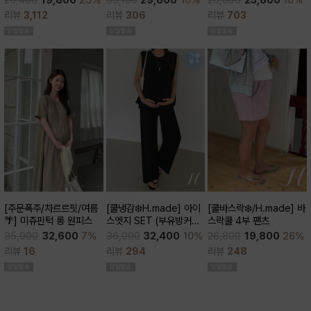
28,600
25,800
10%
26,400
19,800
25%
큰)
리뷰
306
리뷰
703
리뷰
3,112
[쿨바스락❄️/H.made] 바
[주문폭주/차르르핏/여름
[쿨냉감❄️H.made] 아이
스락쿨 4부 팬츠
🌴] 미쥬핀턱 롱 원피스
스엣지 SET (부유방커버/
쿨세트/코디활용굿/출근
26,800
19,800
26%
35,000
32,600
7%
36,000
32,400
10%
룩,데일리룩)
리뷰
248
리뷰
16
리뷰
294