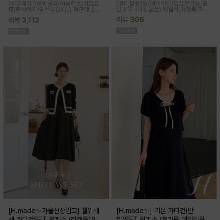
(코디활용1등/레이어드/임산부가능/출
(재구매1위/쿨링냉감/여름팬츠/차르르
산후쭉-/기장옵션)
데일리,여행룩,하객
핏/만삭까지/임산부OK)
누적판매 2만
룩,출근룩 OK! 하트넥 디자인으로 여성
6천장↑차르르한 가벼운 소재감과 통기
리뷰
306
리뷰
3,112
스러움이 물씬 느껴지고 맥시한 기장감
성이 뛰어나 쾌적한 착용감으로 여름시
으로 우아한 실루엣이 연출된답니다
즌내내 시원하게 입기좋은 쿨부츠컷
[H.made✨가을신상입고] 쉘위배
[H.made✨] 리본 가디건(반
색 가디건SET 원피스 (하객룩1위/
팔)SET 원피스 (휴가룩,데일리룩/