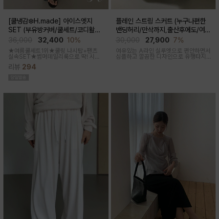
[쿨냉감❄️H.made] 아이스엣지
플레인 스트링 스커트 (누구나편한
SET (부유방커버/쿨세트/코디활용
밴딩허리/만삭까지,출산후에도/여름
굿/출근룩,데일리룩)
간절기)
36,000
32,400
10%
30,000
27,900
7%
★여름쿨세트1위★쿨링 나시탑+팬츠
여유있는 A라인 실루엣으로 편안하면서
실속SET★썸머데일리룩으로 딱! 시원
심플하고 깔끔한 디자인으로 유행타지
한 감촉에 신축성 좋고 통기성쿨링원단
않아 매시즌 꺼내입기 좋은 데일리룩부
리뷰
294
으로 한여름까지 가뿐하게~!
터 오피스룩까지 활용도 높은 스커트