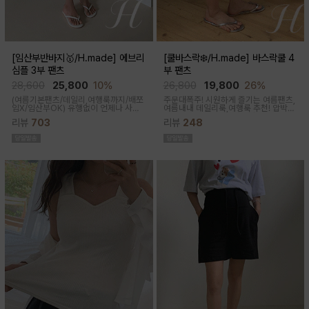
[임산부반바지🥇/H.made] 에브리
[쿨바스락❄️/H.made] 바스락쿨 4
심플 3부 팬츠
부 팬츠
28,600
25,800
10%
26,800
19,800
26%
(여름기본팬츠/데일리,여행룩까지/배쪼
주문대폭주! 시원하게 즐기는 여름팬츠,
임X/임산부OK)
유행없이 언제나 사랑
여름내내 데일리룩,여행룩 추천! 압박없
받는 BASIC! 심플하고 베이직한 디자
이 편안한 임부복대, 캐쥬얼한 무드의 편
리뷰
703
리뷰
248
인이라유행 걱정 없이 매 시즌마다꺼내
안한 팬츠에요!바스락거리는 매끈한 원
입기 좋은 3부 팬츠
단감으로착용감이 기분좋은 데일리 아
이템이에요!