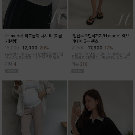
[H.made] 하트골지 나시 티 (여름
[임산부🌴만삭까지/H.made] 에브
기본템)
리데이 5부 팬츠
15,000
12,000
20%
21,500
17,900
17%
(유부방커버/기본티처럼/탄탄퀄리티/임
군살커버 적당한 기장이 딱 예뻐요! 어떤
산부OK/출산후쭉-)
하트넥으로 넓게
상의와도 예쁜코디~ 매일매일 입고 싶
파져 은은한 쇄골 노출이 여성스러운 실
어지는 팬츠착용감이 정말 좋아요~적당
리뷰
4
리뷰
310
루엣이 되고 넓은 암홀로 끼임이나 답답
한 5부 기장감으로 군살커버
함 없이 편하게 입어진답니다