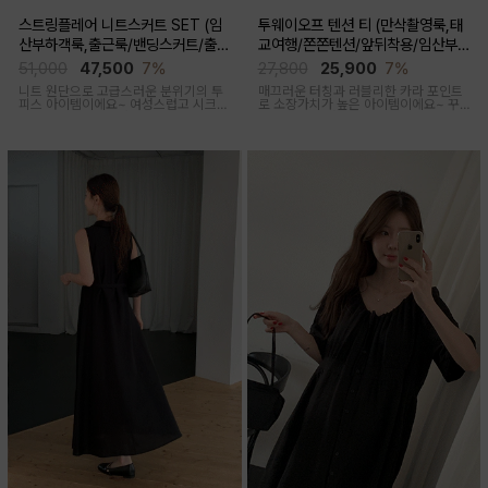
스트링플레어 니트스커트 SET (임
투웨이오프 텐션 티 (만삭촬영룩,태
산부하객룩,출근룩/밴딩스커트/출산
교여행/쫀쫀텐션/앞뒤착용/임산부,
후 착용가능)
출산후 착용가능)
51,000
47,500
7%
27,800
25,900
7%
니트 원단으로 고급스러운 분위기의 투
매끄러운 터칭과 러블리한 카라 포인트
피스 아이템이에요~ 여성스럽고 시크한
로 소장가치가 높은 아이템이에요~ 꾸
무드로 연출된답니다
안꾸룩 강추 아이템