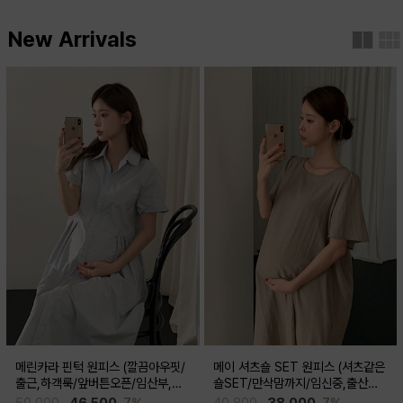
New Arrivals
메린카라 핀턱 원피스 (깔끔아우핏/
메이 셔츠숄 SET 원피스 (셔츠같은
출근,하객룩/앞버튼오픈/임산부,출
숄SET/만삭맘까지/임신중,출산후
산후 착용가능)
착용가능)