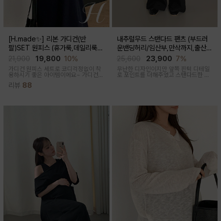
[H.made✨] 리본 가디건(반
내추럴무드 스탠다드 팬츠 (부드러
팔)SET 원피스 (휴가룩,데일리룩/
운밴딩허리/임산부,만삭까지,출산후
체형완벽커버/임산부,출산후 누구나
착용가능)
21,900
19,800
10%
25,600
23,900
7%
OK)
가디건 원피스 세트로 코디걱정없이 착
무난한 디자인이지만 앞쪽 핀턱 디테일
용하시기 좋은 아이템이에요~ 가디건
로 포인트를 더해주었고 스탠다드한 핏
배색라인과 리본매듭으로 포인트를 줘
으로 취향타지않아 꺼내입기 좋은 여름
리뷰
88
꾸안꾸룩으로 활용하기 좋아요
교복바지로 추천드리는 팬츠