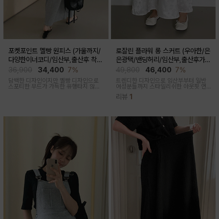
포켓포인트 멜빵 원피스 (가울까지/
로잘린 플라워 롱 스커트 (우아한/은
다양한이너코디/임산부,출산후 착용
은광택/밴딩허리/임산부,출산후가
가능)
능)
36,900
34,400
7%
49,800
46,400
7%
담백한 디자인이지만 멜빵 디자인으로
트렌디한 디자인으로 임산부부터 일반
스포티한 무드가 가득한 유행타지 않는
여성분들까지 스타일리쉬한 아웃핏 연
스타일리쉬한 멜빵원피스로 마실룩부터
출해주며 섬세하게 들어간 플라워 자수
리뷰
1
여행룩까지 추천
패턴과 우아한 광택감이 세련된 롱스커
트