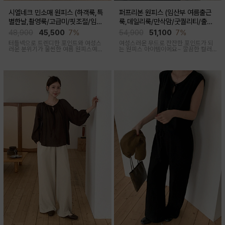
시엘네크 민소매 원피스 (하객룩,특
퍼프리본 원피스 (임산부 여름출근
별한날,촬영룩/고급미/핏조절/임산
룩,데일리룩/만삭맘/굿퀄리티/출산
부,출산후 착용가능)
후 착용가능)
48,900
45,500
7%
54,900
51,100
7%
터틀넥으로 트렌디한 포인트와 여성스
여성스러운 무드로 잔잔한 포인트가 되
러운 분위기가 물씬한 여름 원피스예요
는 원피스 아이템이에요~ 깔끔한 컬러
심플하지만 착용만 해도 우아한 무드가
로 부담없이 착용하기 좋아요
느껴진답니다