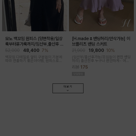
모노 백꼬임 원피스 (양면착용/일상
[H.made🌷밴딩허리/만삭가능] 이
룩부터휴가룩까지/임산부,출산후 가
브플리츠 밴딩 스커트
능)
52,000
48,400
7%
21,900
19,800
10%
백꼬임 디테일로 앞뒤 구분없이 기분에
(임산부/출산후가능/조임없이 편한 밴딩
따라 연출하기 좋은아이템, 원피스로도,
허리)
출산전후 누구나 편안하게~ 여성
팬츠와 레이어드해 블라우스로도 다양
스러운 라인, 피부에 닿는 촉감이 부드러
리뷰
175
한 무드로입어지며 구김과 늘어짐없는
운 플리츠 스커트
나일론 혼방으로 여름 휘뚜루마뚜루 원
피스
더보기