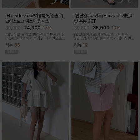
[H.made✨태교여행룩/당일출고]
[원단업그레이드/H.made] 제인미
코이스모크 뷔스티 원피스
닛 봉봉 SET
30,000
24,900
17%
39,800
35,900
10%
(데일리룩,휴가룩/편한스모크밴딩/임산
(입고요청쇄도/제작입고/티+원피스
부OK/출산후쭉-) 플라워 디자인으로
SET/임산부OK/출산후쭉-)
베이직반팔
여성스러워 소장욕구를 업시켜주는 뷔
과 나시 원피스 세트 구성으로 가성비세
리뷰
85
리뷰
12
스티에 원피스랍니다
트로 탄탄한 코튼원단으로 부드럽고 내
구성이 좋음