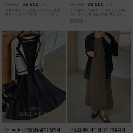
임산부,출산후 착용가능)
착용가능)
42,900
39,900
7%
32,000
29,800
7%
심플하면서 우아하고 여성스러운 포인
시크하면서 심플한 디자인으로 착용만
트로 무드있게 착용되어 코디 걱정 없는
해도 무드있게 연출해주는 여름 원피스
투피스 아이템이에요
아이템이에요
[H.made✨가을신상입고] 쉘위배
스트랩 레이어드 원피스 (가을까지