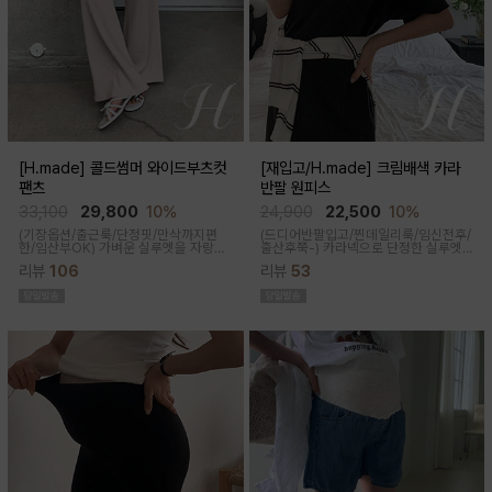
[H.made] 콜드썸머 와이드부츠컷
[재입고/H.made] 크림배색 카라
팬츠
반팔 원피스
33,100
29,800
10%
24,900
22,500
10%
(기장옵션/출근룩/단정핏/만삭까지편
(드디어반팔입고/찐데일리룩/임신전후/
한/임산부OK)
가벼운 실루엣을 자랑하
출산후쭉-)
카라넥으로 단정한 실루엣
는 와이드 부츠컷 팬츠예요~ 시원한 원
과 배색 디테일이 들어가면서 전체적으
리뷰
106
리뷰
53
단감과 디자인으로 쾌적하게 착용돼요
로 여유있는 핏감과 미운 군살을 가려주
고 일자로 툭 떨어지는 핏으로 깔끔한 핏
연출된답니다