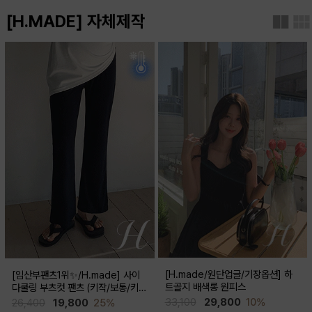
[H.MADE] 자체제작
[H.made/원단업글/기장옵션] 하
[임산부팬츠1위✨/H.made] 사이
트골지 배색롱 원피스
다쿨링 부츠컷 팬츠 (키작/보통/키
큰)
33,100
29,800
10%
26,400
19,800
25%