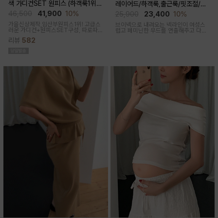
색 가디건SET 원피스 (하객룩1위/
레이어드/하객룩,출근룩/핏조절/임
고급미/가디건SET/임산부,출산후,
산부,출산후 착용가능)
46,500
41,900
10%
25,900
23,400
10%
누구나예쁜핏)
가을신상제작,임산부원피스1위! 고급스
브이넥으로 내려오는 넥라인이 여성스
러운 가디건+원피스SET구성, 따로따
럽고 페미닌한 무드를 연출해주고 다양
로 활용하기에 좋아 사랑받는 원피스
한 상의와 레이어드가능한 활용도 높은
리뷰
582
만능 코디 아이템