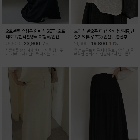
오프맨투 슬링롱 원피스 SET (오프
모리스 반오픈 티 (살안타템/여름,간
티SET/만삭촬영룩 여행룩/임산부,
절기/여리루즈핏/임산부,출산후 착
출산후 착용가능)
용가능)
25,600
23,900
7%
21,900
19,800
10%
심플한듯 슬림하게 바디라인을 잡아주
중앙 프론트 버튼 디테일로 단정하고 클
며, 아래로 내려갈수록 퍼지는 A핏으로
래식한 분위기로 연출하거나 반오픈하
하체미운살 커버해주며 맥시한 기장감
여 시원한 넥라인 연출하여 쿨한 무드로
으로 여성스러움을 돋보이게하는 세련
여러가지 스타일링 가능한 만능 긴팔 티
된 무드의 투피스세트
셔츠