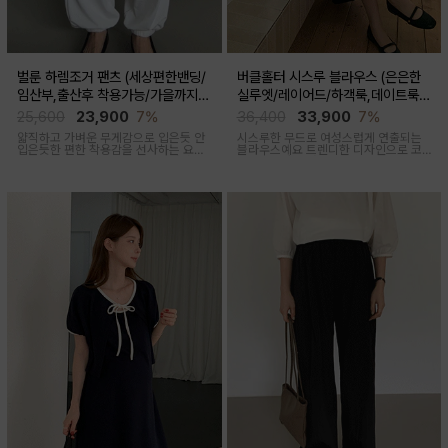
벌룬 하렘조거 팬츠 (세상편한밴딩/
버클홀터 시스루 블라우스 (은은한
임산부,출산후 착용가능/가을까지코
실루엣/레이어드/하객룩,데이트룩/
디)
임산부부터출산후 착용가능)
25,600
23,900
7%
36,400
33,900
7%
얇직하고 가벼운 무게감으로 입은듯 안
시스루한 무드로 여성스럽게 연출되는
입은듯한 편한 착용감을 선사하는 요즘
블라우스예요 트렌디한 디자인으로 코
유행하고 있는 트렌디한 하렘조거팬츠
디활용도가 좋아요
캐주얼하면서 유니크한 아웃핏을 연출
해줍니다