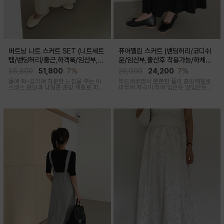
버트닝 니트 스커트 SET (니트세트
퓨어멜린 스커트 (밴딩허리/코디쉬
템/밴딩허리/출근,하객룩/임산부,출
운/임산부,출산후 착용가능/하체커
산후 착용가능)
버)
55,600
51,800
7%
26,000
24,200
7%
몸에 촥-감기며 차분한 느낌을 주는 비
부드러우면서 쫀쫀한 폴리 혼방재질로
스코스 원단과 나일론 혼방 재질로 피부
피부에 자극이 적어 입은듯 안입은듯한
에 닿는 순간 느껴지는 쿨링감으로 한여
가벼운 착용감을 주는 내추럴하게 퍼지
름에도 불쾌감없이 시원하게 착용가능
는 실루엣이 매력적인 스커트
한 상황구애없이 입기 좋은 세트아이템