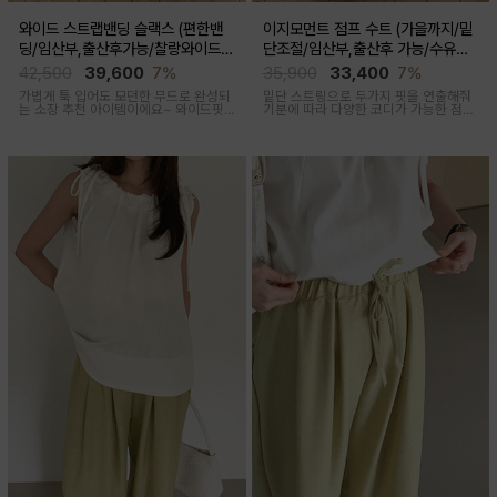
와이드 스트랩밴딩 슬랙스 (편한밴
이지모먼트 점프 수트 (가을까지/밑
딩/임산부,출산후가능/찰랑와이드/
단조절/임산부,출산후 가능/수유복
출근룩,데일리룩)
겸용)
42,500
39,600
7%
35,900
33,400
7%
가볍게 툭 입어도 모던한 무드로 완성되
밑단 스트링으로 두가지 핏을 연출해줘
는 소장 추천 아이템이에요~ 와이드핏
기분에 따라 다양한 코디가 가능한 점프
으로 트렌디하게 착용돼요
수트에요, 단독 입거나 이너 매치해서 가
을까지 스타일링