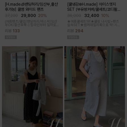
[H.made🧊밴딩허리/임산부,출산
[쿨냉감❄️H.made] 아이스엣지
후가능] 쿨썸 와이드 팬츠
SET (부유방커버/쿨세트/코디활용
굿/출근룩,데일리룩)
37,200
29,800
20%
36,000
32,400
10%
(여름팬츠/쿨감/밴딩허리/바스락/임산
★여름쿨세트1위★쿨링 나시탑+팬츠
부OK/출산후쭉-)
힙라인부터 일자로
실속SET★썸머데일리룩으로 딱! 시원
툭-하고 떨어지는 와이드라인으로 체형
한 감촉에 신축성 좋고 통기성쿨링원단
리뷰
133
리뷰
294
이 크게 드러나지않아요 데일리룩으로
으로 한여름까지 가뿐하게~!
도 좋은 데일리팬츠랍니다