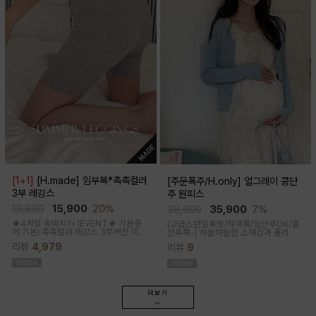
[1+1]
[H.made] 임부복*촉촉컬러
[주문폭주/H.only] 얼그레이 콩단
3부 레깅스
추 원피스
19,800
15,900
20%
38,600
35,900
7%
★4계절 속바지1+1EVENT★ 기본중
(고급스런실루엣/하객룩/임산부OK/출
에 기본! 촉촉컬러 레깅스 3부버전 미니
산후쭉-)
하늘하늘한 소재감과 폴리 원
원피스나 스커트안에 쏙~사계절 내내
단의 부드러운 터치감으로 걸을때마다
리뷰
4,979
리뷰
9
필수템인 3부 속바지쫀쫀한 신축성으로
우아하고 A라인으로 롱하게 떨어지는
편안해요
핏감으로 체형커버까지 도와주는 원피
스랍니다
더보기