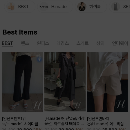
BEST
H.made
하객룩
SE
Best Items
BEST
팬츠
원피스
레깅스
스커트
상의
언더웨어
[H.made/원단업글/기장
[임산부반바지
[임산부팬츠1위
옵션] 하트골지 배색롱 원
🥇/H.made] 에브리심플
✨/H.made] 사이다쿨링
피스
3부 팬츠
부츠컷 팬츠 (키작/보통/키
33,100
29,800
10%