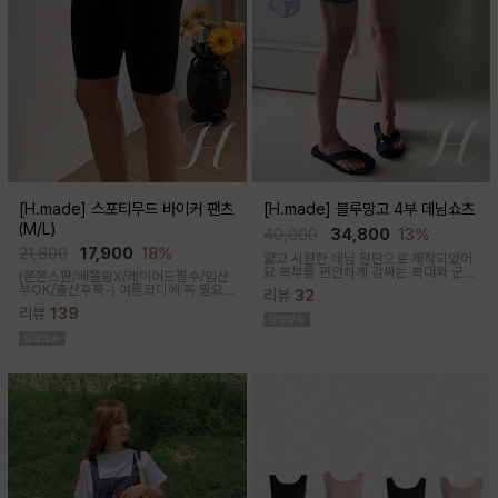
[H.made] 스포티무드 바이커 팬츠
[H.made] 블루망고 4부 데님쇼츠
(M/L)
40,000
34,800
13%
21,800
17,900
18%
얇고 시원한 데님 원단으로 제작되었어
요 복부를 편안하게 감싸는 복대와 군살
(쫀쫀스판/배쫄림X/레이어드필수/임산
커버되는 여유핏! 사이드&뒷포켓, 노란
부OK/출산후쭉-)
여름코디에 꼭 필요
리뷰
32
스티치로 실용성과 포인트를 더했어요
한 핫아이템, 스포티한 무드의 바이커팬
캐주얼하게 톡! 걸치기 좋은 한여름 필수
리뷰
139
츠!쫀쫀한 다리라인과 배부분은 부드럽
팬츠예요
고 쫀쫀한 소재에요