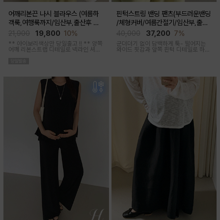
어깨리본끈 나시 블라우스 (여름하
핀턱스트링 밴딩 팬츠(부드러운밴딩
객룩,여행룩까지/임산부,출산후 착
/체형커버/여름간절기/임산부,출산
용가능)
후 착용가능)
21,900
19,800
10%
40,000
37,200
7%
** 아이보리색상만 당일출고 !! **
양쪽
군더더기 없이 담백하게 툭- 떨어지는
어깨 리본스트랩 디테일로 넥라인 셔링
와이드 핏감과
앞쪽 핀턱 디테일로 하체
조절이 가능해 무드에 맞게 여성스럽고
미운살 커버해주며 고급스럽고 내추럴
러블리한 아웃핏 연출해주며 앞부분 스
한 컬러구성으로 하객룩,오피스룩으로
티치 핀턱디테일로 단정함을 더해준 격
추천드리는 팬츠
식있는자리,여행룩,모임룩 다양하게 활
용하기 좋은 블라우스