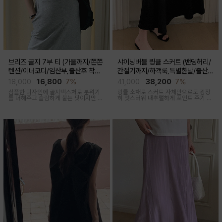
브리즈 골지 7부 티 (가을까지/쫀쫀
샤이닝버블 링클 스커트 (밴딩허리/
텐션/이너코디/임산부,출산후 착용
간절기까지/하객룩,특별한날/출산후
가능)
가능)
18,000
16,800
7%
41,000
38,200
7%
심플한 디자인에 골지텍스처로 분위기
링클 소재로 스커트 자체만으로도 굉장
를 더해주고 슬림하게 붙는 핏이지만 부
히 멋스러워 내추럴하게 포인트 주기 좋
드러운 모달혼방으로 기분 좋은 칙용감
고 적당한 두께감, 계절 구애 받지않고
두루두루 착용하기 좋은 스커트