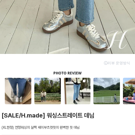
[SALE/H.made] 워싱스트레이트 데님
(XL한정) 연청워싱의 살짝 세미부츠컷핏의 완벽한 핏 데님