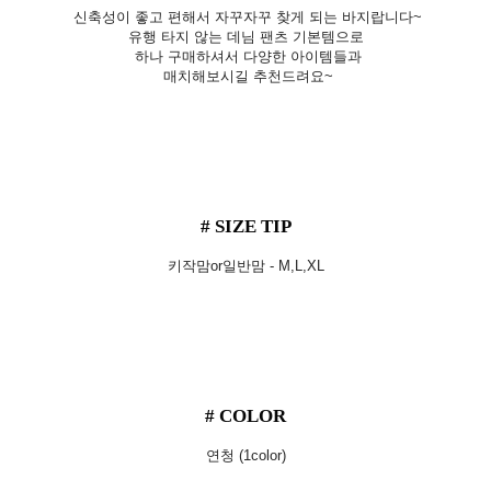
신축성이 좋고 편해서 자꾸자꾸 찾게 되는 바지랍니다~
유행 타지 않는 데님 팬츠 기본템으로
하나 구매하셔서 다양한 아이템들과
매치해보시길 추천드려요~
# SIZE TIP
키작맘or일반맘 - M,L,XL
# COLOR
연청 (1color)