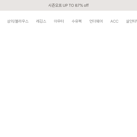
시즌오프 UP TO 87% off
신규회원 전 상품 무료배송
상의/블라우스
레깅스
아우터
수유복
언더웨어
ACC
살안타
카톡 플친 2,000원 할인쿠폰
APP 2,000원 할인쿠폰
첫 구매 5% 감사쿠폰
구매할수록 쌓이는 VIP 멤버십
베스트 리뷰어 최대 1만원쿠폰