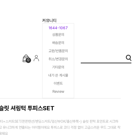
커뮤니티
1644-1067
상품문의
배송문의
교환/반품문의
취소/변경문의
0
기타문의
내가 쓴 게시물
이벤트
Review
슬릿 셔링턱 투피스SET
(티+스커트SET/쫀쫀텐션/밴딩스커트/임산부OK/출산후쭉-) 슬릿 핀턱 포인트로 시크하
고 유니크하게 연출되는 아이템이에요 투피스로 코디 걱정 없이 고급스러운 무드 그대로 착
용돼요