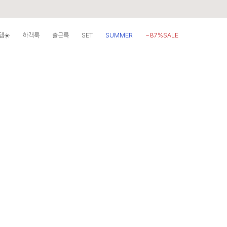
템☀️
하객룩
출근룩
SET
SUMMER
~87%SALE