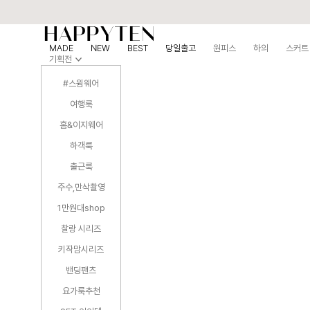
MADE
NEW
BEST
당일출고
원피스
하의
스커트
기획전
#스윔웨어
여행룩
홈&이지웨어
하객룩
출근룩
주수,만삭촬영
1만원대shop
찰랑 시리즈
키작맘시리즈
밴딩팬츠
요가룩추천