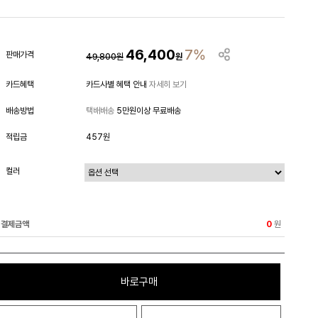
46,400
7%
판매가격
49,800
원
원
카드혜택
카드사별 혜택 안내
자세히 보기
배송방법
택배배송
5만원이상 무료배송
적립금
457원
컬러
결제금액
원
0
바로구매