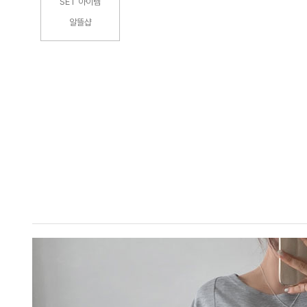
SET 아이템
알뜰샵