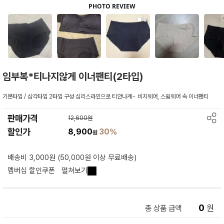
임부복*티나지않게 이너팬티(2타입)
기본타입 / 삼각타입 2타입 구성 심리스라인으로 티안나게~ 비치웨어, 스윔웨어 속 이너팬티
판매가격
12,600원
할인가
8,900
30%
원
배송비 3,000원 (50,000원 이상 무료배송)
멤버십 할인쿠폰
펼쳐보기
0
원
총 상품 금액