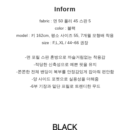
Inform
fabric : 면 50 폴리 45 스판 5
color : 블랙
model : 키 162cm, 평소 사이즈 55, 7개월 모형배 착용
size : F,L,XL / 44~66 권장
-면 포릴 스판 혼방으로 까슬거림없는 착용감
-적당한 신축성으로 예쁜 핏을 유지
-쫀쫀한 전체 밴딩이 복부를 안정감있게 잡아줘 편안함
-양 사이드 포켓으로 실용성을 더해줌
-6부 기장과 밑단 프릴로 트렌디한 무드