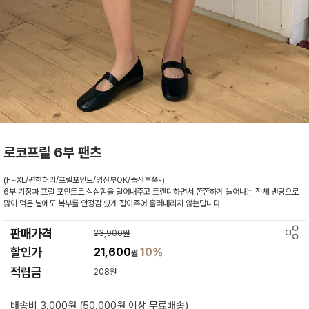
로코프릴 6부 팬츠
(F~XL/편한허리/프릴포인트/임산부OK/출산후쭉-)
6부 기장과 프릴 포인트로 심심함을 덜어내주고 트렌디하면서 쫀쫀하게 늘어나는 전체 밴딩으로
많이 먹은 날에도 복부를 안정감 있게 잡아주어 흘러내리지 않는답니다
판매가격
23,900원
할인가
21,600
10%
원
적립금
208원
배송비 3,000원 (50,000원 이상 무료배송)