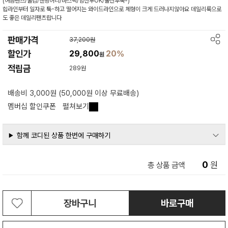
(여름팬츠/쿨감/밴딩허리/바스락/임산부OK/출산후쭉-)
힙라인부터 일자로 툭-하고 떨어지는 와이드라인으로 체형이 크게 드러나지않아요 데일리룩으로
도 좋은 데일리팬츠랍니다
판매가격
37,200원
할인가
29,800
20%
원
적립금
289원
배송비 3,000원 (50,000원 이상 무료배송)
멤버십 할인쿠폰
펼쳐보기
함께 코디된 상품 한번에 구매하기
0
원
총 상품 금액
장바구니
바로구매