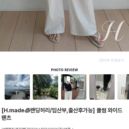
[H.made🧊밴딩허리/임산부,출산후가능] 쿨썸 와이드
팬츠