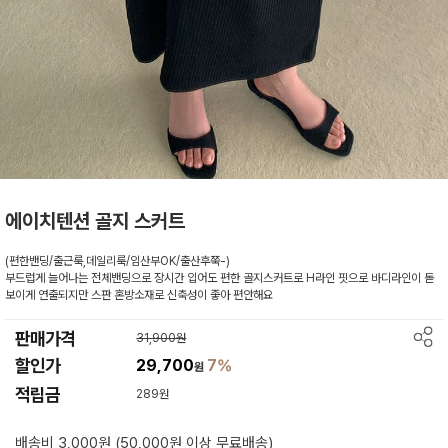
에이치텐션 골지 스커트
(편한밴딩/출근룩,데일리룩/임산부OK/출산후쭉-)
부드럽게 늘어나는 전체밴딩으로 장시간 입어도 편한 골지스커트로 H라인 핏으로 바디라인이 돋
보이게 연출되지만 스판 혼방소재로 신축성이 좋아 편안해요
판매가격
31,900원
할인가
29,700
7%
원
적립금
289원
배송비 3,000원 (50,000원 이상 무료배송)