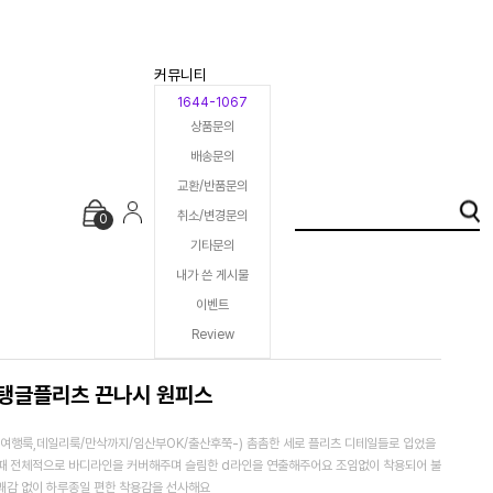
커뮤니티
1644-1067
상품문의
배송문의
교환/반품문의
취소/변경문의
0
기타문의
내가 쓴 게시물
이벤트
Review
탱글플리츠 끈나시 원피스
(여행룩,데일리룩/만삭까지/임산부OK/출산후쭉-) 촘촘한 세로 플리츠 디테일들로 입었을
때 전체적으로 바디라인을 커버해주며 슬림한 d라인을 연출해주어요 조임없이 착용되어 불
쾌감 없이 하루종일 편한 착용감을 선사해요