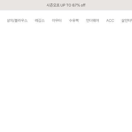
시즌오프 UP TO 87% off
신규회원 전 상품 무료배송
상의/블라우스
레깅스
아우터
수유복
언더웨어
ACC
살안타
APP 2,000원 할인쿠폰
베스트 리뷰어 최대 1만원쿠폰
구매할수록 쌓이는 VIP 멤버십