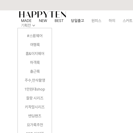
MADE
NEW
BEST
당일출고
원피스
하의
스커트
기획전
#스윔웨어
여행룩
홈&이지웨어
하객룩
출근룩
주수,만삭촬영
1만원대shop
찰랑 시리즈
키작맘시리즈
밴딩팬츠
요가룩추천