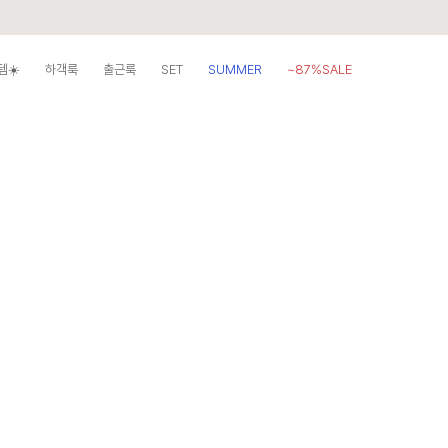
템☀️
하객룩
출근룩
SET
SUMMER
~87%SALE