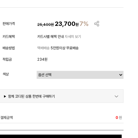
23,700
7%
판매가격
25,400
원
원
카드혜택
카드사별 혜택 안내
자세히 보기
배송방법
택배배송
5만원이상 무료배송
적립금
234원
색상
함께 코디된 상품 한번에 구매하기
결제금액
원
0