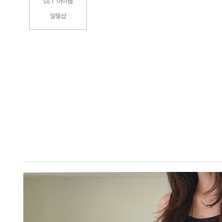
SET 아이템
알뜰샵