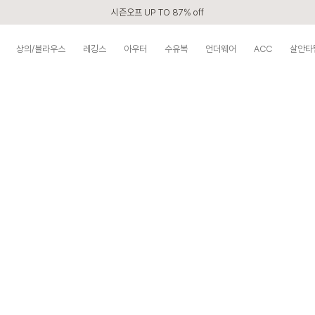
시즌오프 UP TO 87% off
신규회원 전 상품 무료배송
상의/블라우스
레깅스
아우터
수유복
언더웨어
ACC
살안타
APP 2,000원 할인쿠폰
베스트 리뷰어 최대 1만원쿠폰
구매할수록 쌓이는 VIP 멤버십