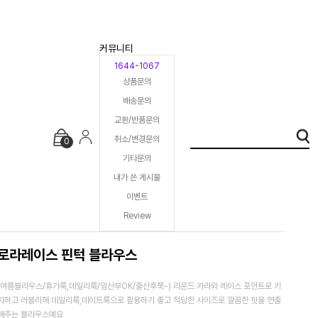
커뮤니티
1644-1067
상품문의
배송문의
교환/반품문의
취소/변경문의
0
기타문의
내가 쓴 게시물
이벤트
Review
로라레이스 핀턱 블라우스
(여름블라우스/휴가룩,데일리룩/임산부OK/출산후쭉-) 라운드 카라와 레이스 포인트로 키
치하고 러블리해 데일리룩,데이트룩으로 활용하기 좋고 적당한 사이즈로 깔끔한 핏을 연출
해주는 블라우스예요