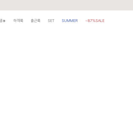
템☀️
하객룩
출근룩
SET
SUMMER
~87%SALE