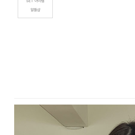
SET 아이템
알뜰샵