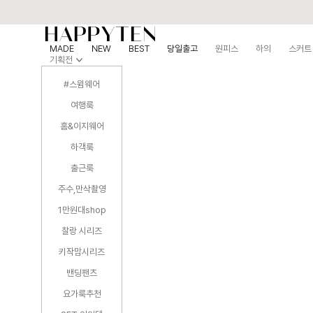
MADE
NEW
BEST
당일출고
원피스
하의
스커트
기획전
#스윔웨어
여행룩
홈&이지웨어
하객룩
출근룩
주수,만삭촬영
1만원대shop
찰랑 시리즈
키작맘시리즈
밴딩팬츠
요가룩추천