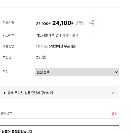
24,100
7%
판매가격
25,900
원
원
카드혜택
카드사별 혜택 안내
자세히 보기
배송방법
택배배송
5만원이상 무료배송
적립금
233원
색상
함께 코디된 상품 한번에 구매하기
결제금액
원
0
상품이 품절되었습니다.