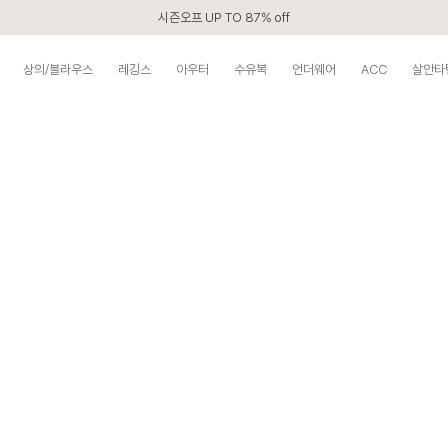
시즌오프 UP TO 87% off
신규회원 전 상품 무료배송
상의/블라우스
레깅스
아우터
수유복
언더웨어
ACC
살안타
APP 2,000원 할인쿠폰
베스트 리뷰어 최대 1만원쿠폰
구매할수록 쌓이는 VIP 멤버십