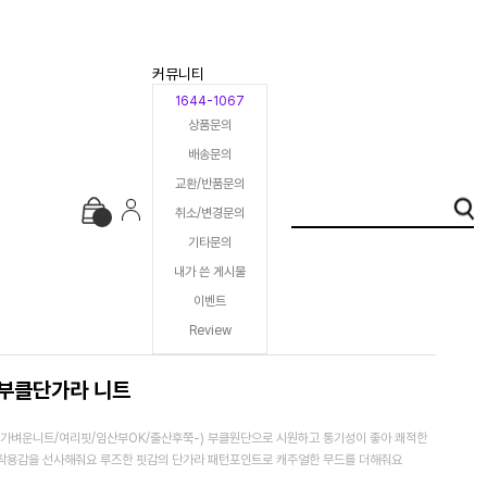
커뮤니티
1644-1067
상품문의
배송문의
교환/반품문의
취소/변경문의
기타문의
내가 쓴 게시물
이벤트
Review
부클단가라 니트
(가벼운니트/여리핏/임산부OK/출산후쭉-) 부클원단으로 시원하고 통기성이 좋아 쾌적한
착용감을 선사해줘요 루즈한 핏감의 단가라 패턴포인트로 캐주얼한 무드를 더해줘요