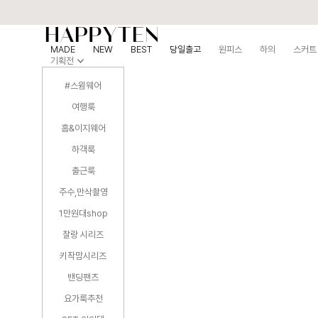
MADE
NEW
BEST
당일출고
원피스
하의
스커트
기획전
#스윔웨어
여행룩
홈&이지웨어
하객룩
출근룩
주수,만삭촬영
1만원대shop
찰랑 시리즈
키작맘시리즈
밴딩팬츠
요가룩추천