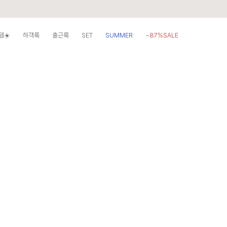
템☀️
하객룩
출근룩
SET
SUMMER
~87%SALE