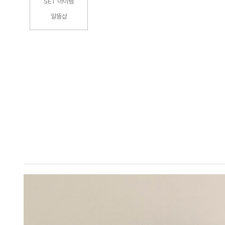
SET 아이템
알뜰샵