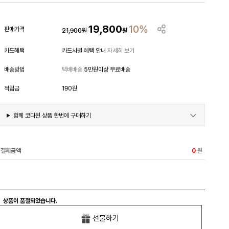
19,800
10%
판매가격
21,900
원
원
카드혜택
카드사별 혜택 안내
자세히 보기
배송방법
택배배송
5만원이상 무료배송
적립금
190원
함께 코디된 상품 한번에 구매하기
결제금액
원
0
상품이 품절되었습니다.
선물하기