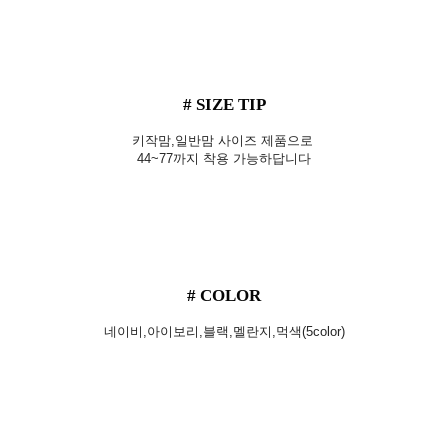
# SIZE TIP
키작맘,일반맘 사이즈 제품으로
44~77까지 착용 가능하답니다
# COLOR
네이비,아이보리,블랙,멜란지,먹색(5color)