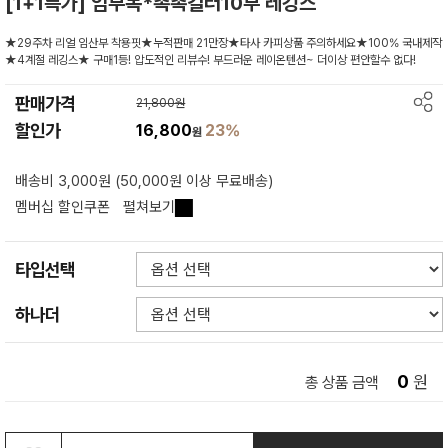
[1+1특가] 임부복*촉촉컬러10부 레깅스
★29주차 리얼 임산부 착용핏★누적판매 21만장★타사 카피상품 주의하세요★100% 국내제작
★4계절 레깅스★ 구매1등! 압도적인 리뷰수! 부드러운 레이온텐션~ 더이상 편안할수 없다!
판매가격
21,800원
할인가
16,800
23%
원
배송비 3,000원 (50,000원 이상 무료배송)
멤버십 할인쿠폰
펼쳐보기
타입선택
하나더
0
원
총 상품 금액