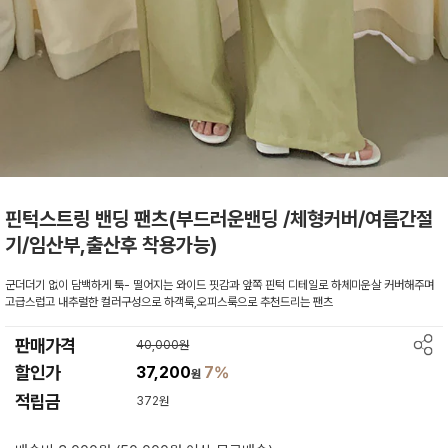
핀턱스트링 밴딩 팬츠(부드러운밴딩 /체형커버/여름간절
기/임산부,출산후 착용가능)
군더더기 없이 담백하게 툭- 떨어지는 와이드 핏감과 앞쪽 핀턱 디테일로 하체미운살 커버해주며
고급스럽고 내추럴한 컬러구성으로 하객룩,오피스룩으로 추천드리는 팬츠
판매가격
40,000원
할인가
37,200
7%
원
적립금
372원