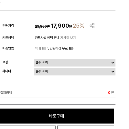
~
17,900
25%
판매가격
23,800
원
원
카드혜택
카드사별 혜택 안내
자세히 보기
배송방법
택배배송
5만원이상 무료배송
색상
하나더
결제금액
원
0
바로구매