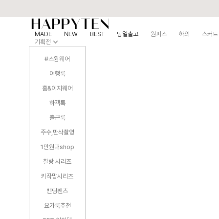
MADE
NEW
BEST
당일출고
원피스
하의
스커트
기획전
#스윔웨어
여행룩
홈&이지웨어
하객룩
출근룩
주수,만삭촬영
1만원대shop
찰랑 시리즈
키작맘시리즈
밴딩팬츠
요가룩추천