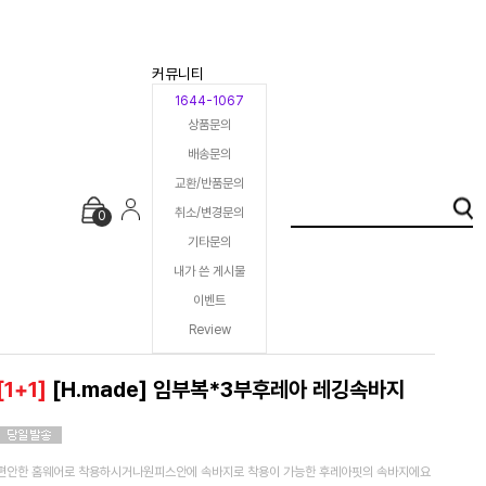
커뮤니티
1644-1067
상품문의
배송문의
교환/반품문의
취소/변경문의
0
기타문의
내가 쓴 게시물
이벤트
Review
[1+1]
[H.made] 임부복*3부후레아 레깅속바지
편안한 홈웨어로 착용하시거나원피스안에 속바지로 착용이 가능한 후레아핏의 속바지에요