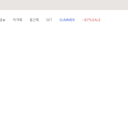
템☀️
하객룩
출근룩
SET
SUMMER
~87%SALE