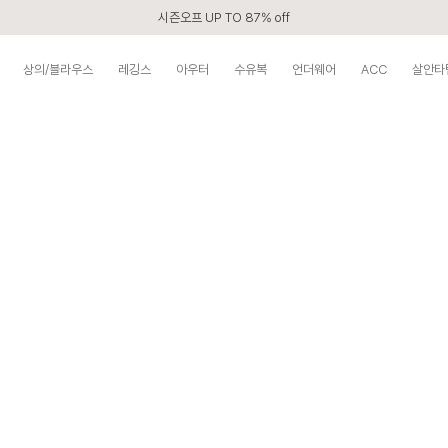
시즌오프 UP TO 87% off
신규회원 전 상품 무료배송
상의/블라우스
레깅스
아우터
수유복
언더웨어
ACC
살안타
APP 2,000원 할인쿠폰
베스트 리뷰어 최대 1만원쿠폰
구매할수록 쌓이는 VIP 멤버십