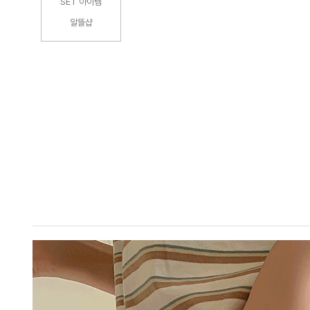
SET 아이템
알뜰샵