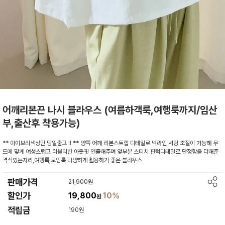
어깨리본끈 나시 블라우스 (여름하객룩,여행룩까지/임산
부,출산후 착용가능)
** 아이보리색상만 당일출고 !! ** 양쪽 어깨 리본스트랩 디테일로 넥라인 셔링 조절이 가능해 무
드에 맞게 여성스럽고 러블리한 아웃핏 연출해주며 앞부분 스티치 핀턱디테일로 단정함을 더해준
격식있는자리,여행룩,모임룩 다양하게 활용하기 좋은 블라우스
판매가격
21,900원
할인가
19,800
10%
원
적립금
190원