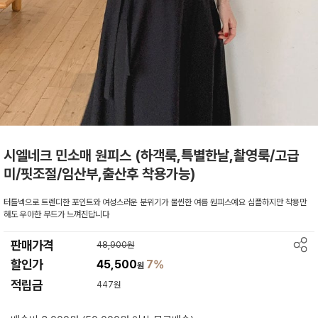
시엘네크 민소매 원피스 (하객룩,특별한날,촬영룩/고급
미/핏조절/임산부,출산후 착용가능)
터틀넥으로 트렌디한 포인트와 여성스러운 분위기가 물씬한 여름 원피스예요 심플하지만 착용만
해도 우아한 무드가 느껴진답니다
판매가격
48,900원
할인가
45,500
7%
원
적립금
447원