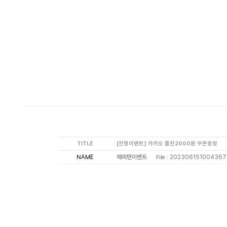
TITLE
[진행이벤트] 카카오 플친2000원 쿠폰증정
NAME
해피텐이벤트
202306151004367
File :