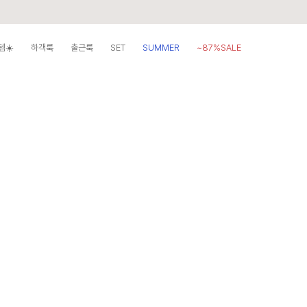
템☀️
하객룩
출근룩
SET
SUMMER
~87%SALE