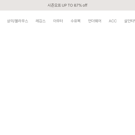
시즌오프 UP TO 87% off
신규회원 전 상품 무료배송
상의/블라우스
레깅스
아우터
수유복
언더웨어
ACC
살안타
APP 2,000원 할인쿠폰
베스트 리뷰어 최대 1만원쿠폰
구매할수록 쌓이는 VIP 멤버십