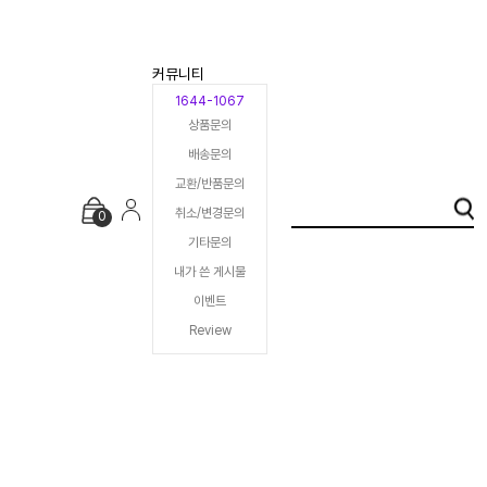
커뮤니티
1644-1067
상품문의
배송문의
교환/반품문의
취소/변경문의
0
기타문의
내가 쓴 게시물
이벤트
Review