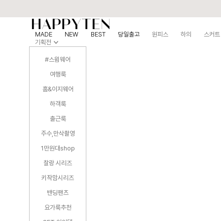
MADE
NEW
BEST
당일출고
원피스
하의
스커트
기획전
#스윔웨어
여행룩
홈&이지웨어
하객룩
출근룩
주수,만삭촬영
1만원대shop
찰랑 시리즈
키작맘시리즈
밴딩팬츠
요가룩추천