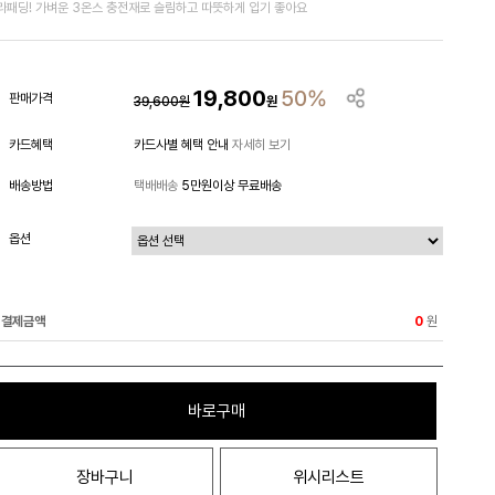
라패딩! 가벼운 3온스 충전재로 슬림하고 따뜻하게 입기 좋아요
19,800
50%
판매가격
39,600
원
원
카드혜택
카드사별 혜택 안내
자세히 보기
배송방법
택배배송
5만원이상 무료배송
옵션
결제금액
원
0
바로구매
장바구니
위시리스트