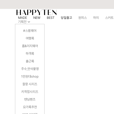
MADE
NEW
BEST
당일출고
원피스
하의
스커트
기획전
#스윔웨어
여행룩
홈&이지웨어
하객룩
출근룩
주수,만삭촬영
1만원대shop
찰랑 시리즈
키작맘시리즈
밴딩팬츠
요가룩추천