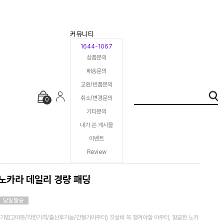
커뮤니티
1644-1067
상품문의
배송문의
교환/반품문의
취소/변경문의
0
기타문의
내가 쓴 게시물
이벤트
Review
노카라 데일리 경량 패딩
(가볍고따뜻/착한가격/출산후가능/간절기아우터) 갓성비 꼭 챙겨야할 아우터, 깔끔한 노카