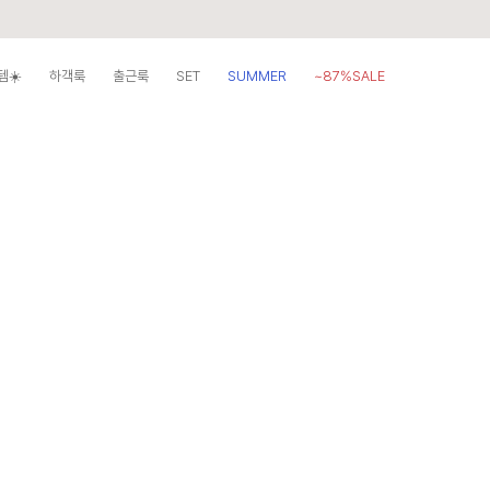
템☀️
하객룩
출근룩
SET
SUMMER
~87%SALE