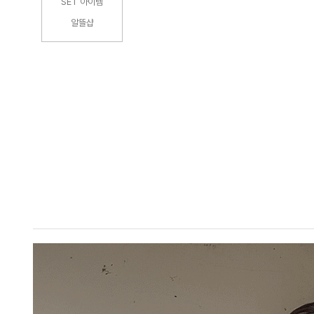
SET 아이템
알뜰샵