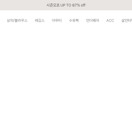
시즌오프 UP TO 87% off
신규회원 전 상품 무료배송
상의/블라우스
레깅스
아우터
수유복
언더웨어
ACC
살안타
APP 2,000원 할인쿠폰
베스트 리뷰어 최대 1만원쿠폰
구매할수록 쌓이는 VIP 멤버십