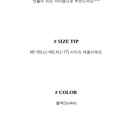
연출이 되는 아이템으로 추천드려요~^^
# SIZE TIP
M(~55),L(~66),XL(~77) 사이즈 제품이에요
# COLOR
블랙(1color)