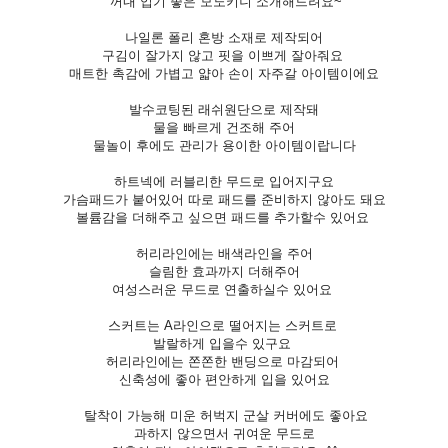
꺼내 입기 좋은 모노키니 소개해드려요~
나일론 폴리 혼방 소재로 제작되어
구김이 잘가지 않고 핏을 이쁘게 잘아줘요
매트한 촉감에 가볍고 얇아 손이 자주갈 아이템이에요
발수코팅된 래쉬원단으로 제작돼
물을 빠르게 건조해 주어
물놀이 후에도 관리가 용이한 아이템이랍니다
하트넥에 러블리한 무드로 입어지구요
가슴패드가 붙어있어 따로 패드를 준비하지 않아도 돼요
볼륨감을 더해주고 싶으면 패드를 추가할수 있어요
허리라인에는 배색라인을 주어
슬림한 효과까지 더해주어
여성스러운 무드로 연출하실수 있어요
스커트는 A라인으로 떨어지는 스커트로
발랄하게 입을수 있구요
허리라인에는 쫀쫀한 밴딩으로 마감되어
신축성에 좋아 편안하게 입을 있어요
탈착이 가능해 미운 허벅지 군살 커버에도 좋아요
과하지 않으면서 귀여운 무드로