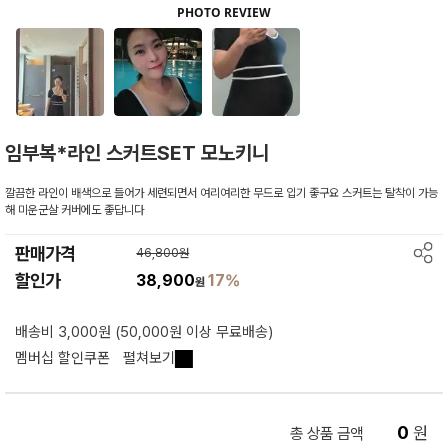
임부복*라인 스커트SET 모노키니
깔끔한 라인이 배색으로 들어가 세련되면서 여리여리한 무드로 입기 좋구요 스커트는 탈착이 가능
해 미운군살 커버에도 좋답니다
판매가격
46,800원
할인가
38,900
17%
원
배송비 3,000원 (50,000원 이상 무료배송)
멤버십 할인쿠폰
펼쳐보기
0
원
총 상품 금액