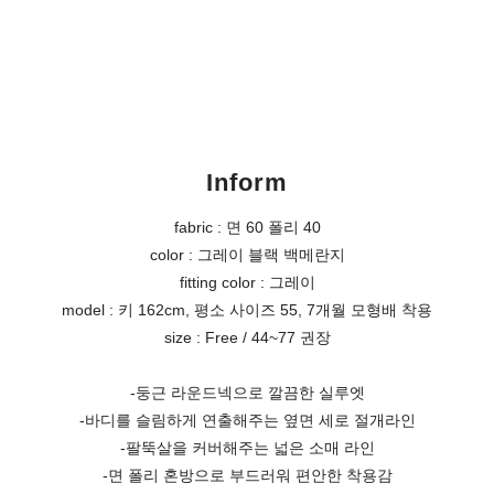
Inform
fabric : 면 60 폴리 40
color : 그레이 블랙 백메란지
fitting color : 그레이
model : 키 162cm, 평소 사이즈 55, 7개월 모형배 착용
size : Free / 44~77 권장
-둥근 라운드넥으로 깔끔한 실루엣
-바디를 슬림하게 연출해주는 옆면 세로 절개라인
-팔뚝살을 커버해주는 넓은 소매 라인
-면 폴리 혼방으로 부드러워 편안한 착용감