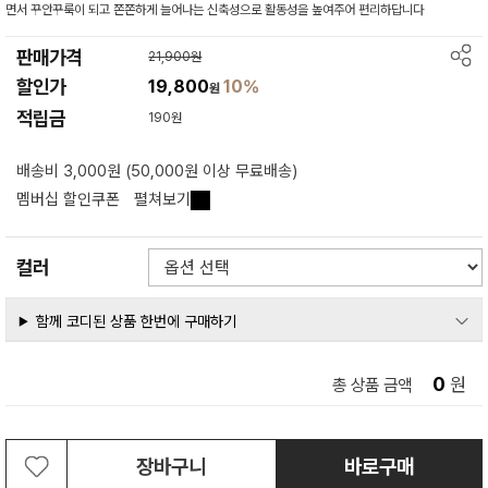
면서 꾸안꾸룩이 되고 쫀쫀하게 늘어나는 신축성으로 활동성을 높여주어 편리하답니다
판매가격
21,900원
할인가
19,800
10%
원
적립금
190원
배송비 3,000원 (50,000원 이상 무료배송)
멤버십 할인쿠폰
펼쳐보기
컬러
함께 코디된 상품 한번에 구매하기
0
원
총 상품 금액
장바구니
바로구매