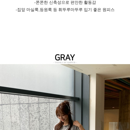
-쫀쫀한 신축성으로 편안한 활동감
-집앞 마실룩,등원룩 등 휘뚜루마뚜루 입기 좋은 원피스