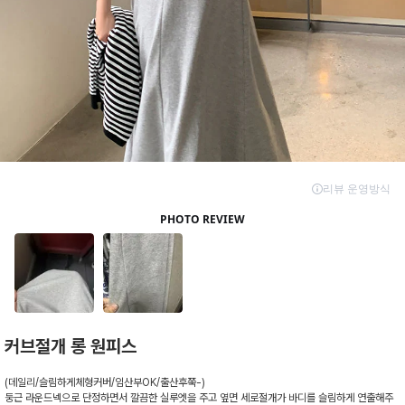
커브절개 롱 원피스
(데일리/슬림하게체형커버/임산부OK/출산후쭉-)
둥근 라운드넥으로 단정하면서 깔끔한 실루엣을 주고 옆면 세로절개가 바디를 슬림하게 연출해주