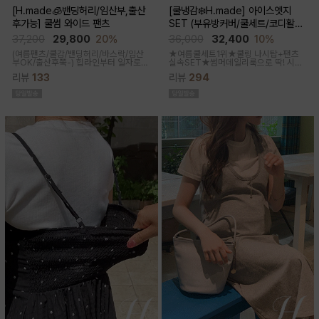
[H.made🧊밴딩허리/임산부,출산
[쿨냉감❄️H.made] 아이스엣지
후가능] 쿨썸 와이드 팬츠
SET (부유방커버/쿨세트/코디활용
굿/출근룩,데일리룩)
37,200
29,800
20%
36,000
32,400
10%
(여름팬츠/쿨감/밴딩허리/바스락/임산
★여름쿨세트1위★쿨링 나시탑+팬츠
부OK/출산후쭉-)
힙라인부터 일자로
실속SET★썸머데일리룩으로 딱! 시원
툭-하고 떨어지는 와이드라인으로 체형
한 감촉에 신축성 좋고 통기성쿨링원단
리뷰
133
리뷰
294
이 크게 드러나지않아요 데일리룩으로
으로 한여름까지 가뿐하게~!
도 좋은 데일리팬츠랍니다