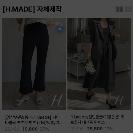
[H.MADE] 자체제작
[H.made/원단업글/기장옵션] 하
[임산부팬츠1위✨/H.made] 사이
트골지 배색롱 원피스
다쿨링 부츠컷 팬츠 (키작/보통/키
큰)
33,100
29,800
10%
26,400
19,800
25%