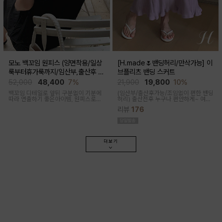
모노 백꼬임 원피스 (양면착용/일상
[H.made🌷밴딩허리/만삭가능] 이
룩부터휴가룩까지/임산부,출산후 가
브플리츠 밴딩 스커트
능)
52,000
48,400
7%
21,900
19,800
10%
백꼬임 디테일로 앞뒤 구분없이 기분에
(임산부/출산후가능/조임없이 편한 밴딩
따라 연출하기 좋은아이템, 원피스로도,
허리)
출산전후 누구나 편안하게~ 여성
팬츠와 레이어드해 블라우스로도 다양
스러운 라인, 피부에 닿는 촉감이 부드러
리뷰
176
한 무드로입어지며 구김과 늘어짐없는
운 플리츠 스커트
나일론 혼방으로 여름 휘뚜루마뚜루 원
피스
더보기