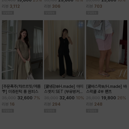
28,600
25,800
10%
26,400
19,800
25%
큰)
리뷰
306
리뷰
703
리뷰
3,112
[쿨바스락❄️/H.made] 바
[주문폭주/차르르핏/여름
[쿨냉감❄️H.made] 아이
스락쿨 4부 팬츠
🌴] 미쥬핀턱 롱 원피스
스엣지 SET (부유방커버/
쿨세트/코디활용굿/출근
26,800
19,800
26%
35,000
32,600
7%
36,000
32,400
10%
룩,데일리룩)
리뷰
248
리뷰
16
리뷰
294