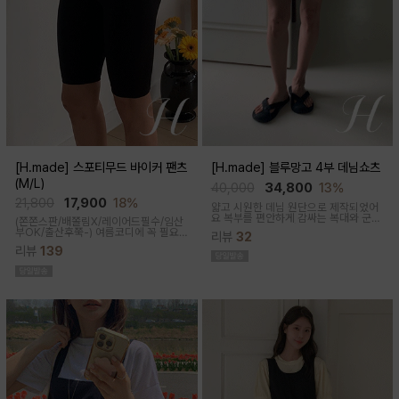
[H.made] 스포티무드 바이커 팬츠
[H.made] 블루망고 4부 데님쇼츠
(M/L)
40,000
34,800
13%
21,800
17,900
18%
얇고 시원한 데님 원단으로 제작되었어
요 복부를 편안하게 감싸는 복대와 군살
(쫀쫀스판/배쫄림X/레이어드필수/임산
커버되는 여유핏! 사이드&뒷포켓, 노란
부OK/출산후쭉-)
여름코디에 꼭 필요
리뷰
32
스티치로 실용성과 포인트를 더했어요
한 핫아이템, 스포티한 무드의 바이커팬
캐주얼하게 톡! 걸치기 좋은 한여름 필수
리뷰
139
츠!쫀쫀한 다리라인과 배부분은 부드럽
팬츠예요
고 쫀쫀한 소재에요