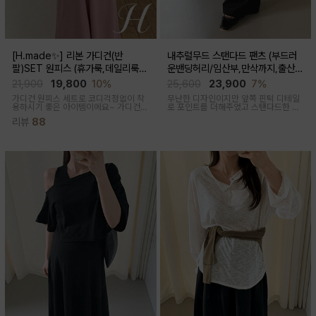
[H.made✨] 리본 가디건(반
내추럴무드 스탠다드 팬츠 (부드러
팔)SET 원피스 (휴가룩,데일리룩/
운밴딩허리/임산부,만삭까지,출산후
체형완벽커버/임산부,출산후 누구나
착용가능)
21,900
19,800
10%
25,600
23,900
7%
OK)
가디건 원피스 세트로 코디걱정없이 착
무난한 디자인이지만 앞쪽 핀턱 디테일
용하시기 좋은 아이템이에요~ 가디건
로 포인트를 더해주었고 스탠다드한 핏
배색라인과 리본매듭으로 포인트를 줘
으로 취향타지않아 꺼내입기 좋은 여름
리뷰
88
꾸안꾸룩으로 활용하기 좋아요
교복바지로 추천드리는 팬츠