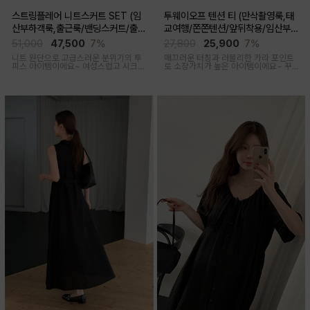
스트링플레어 니트스커트 SET (임
투웨이오프 텐션 티 (만삭촬영룩,태
산부하객룩,출근룩/밴딩스커트/출산
교여행/쫀쫀텐션/앞뒤착용/임산부,
후 착용가능)
출산후 착용가능)
51,000
47,500
7%
27,800
25,900
7%
니트 원단으로 고급스러운 분위기의 투
매끄러운 터칭과 러블리한 카라 포인트
피스 아이템이에요~ 여성스럽고 시크한
로 소장가치가 높은 아이템이에요~ 꾸
무드로 연출된답니다
안꾸룩 강추 아이템