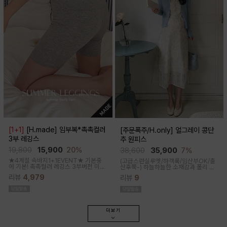
[1+1]
[H.made] 임부복*촉촉컬러
[주문폭주/H.only] 얼그레이 콩단
3부 레깅스
추 원피스
19,800
15,900
20%
38,600
35,900
7%
★4계절 속바지1+1EVENT★ 기본중
(고급스런실루엣/하객룩/임산부OK/출
에 기본! 촉촉컬러 레깅스 3부버전 미니
산후쭉-)
하늘하늘한 소재감과 폴리 원
원피스나 스커트안에 쏙~사계절 내내
단의 부드러운 터치감으로 걸을때마다
리뷰
4,979
리뷰
9
필수템인 3부 속바지쫀쫀한 신축성으로
우아하고 A라인으로 롱하게 떨어지는
편안해요
핏감으로 체형커버까지 도와주는 원피
스랍니다
더보기