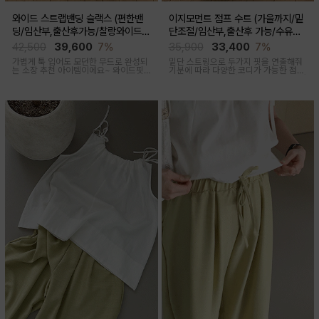
와이드 스트랩밴딩 슬랙스 (편한밴
이지모먼트 점프 수트 (가을까지/밑
딩/임산부,출산후가능/찰랑와이드/
단조절/임산부,출산후 가능/수유복
출근룩,데일리룩)
겸용)
42,500
39,600
7%
35,900
33,400
7%
가볍게 툭 입어도 모던한 무드로 완성되
밑단 스트링으로 두가지 핏을 연출해줘
는 소장 추천 아이템이에요~ 와이드핏
기분에 따라 다양한 코디가 가능한 점프
으로 트렌디하게 착용돼요
수트에요, 단독 입거나 이너 매치해서 가
을까지 스타일링