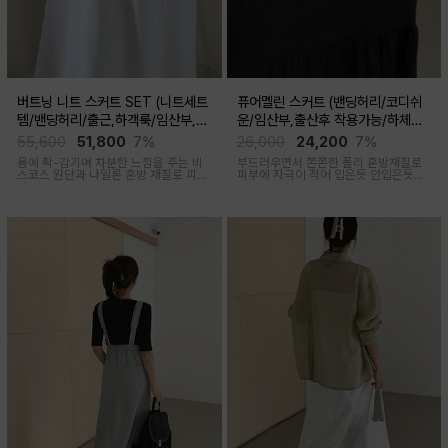
버트닝 니트 스커트 SET (니트세트
퓨어멜린 스커트 (밴딩허리/코디쉬
템/밴딩허리/출근,하객룩/임산부,출
운/임산부,출산후 착용가능/하체커
산후 착용가능)
버)
55,600
51,800
7%
26,000
24,200
7%
몸에 촥-감기며 차분한 느낌을 주는 비
부드러우면서 쫀쫀한 폴리 혼방재질로
스코스 원단과 나일론 혼방 재질로 피부
피부에 자극이 적어 입은듯 안입은듯한
에 닿는 순간 느껴지는 쿨링감으로 한여
가벼운 착용감을 주는 내추럴하게 퍼지
름에도 불쾌감없이 시원하게 착용가능
는 실루엣이 매력적인 스커트
한 상황구애없이 입기 좋은 세트아이템