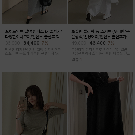
포켓포인트 멜빵 원피스 (가울까지/
로잘린 플라워 롱 스커트 (우아한/은
다양한이너코디/임산부,출산후 착용
은광택/밴딩허리/임산부,출산후가
가능)
능)
36,900
34,400
7%
49,800
46,400
7%
담백한 디자인이지만 멜빵 디자인으로
트렌디한 디자인으로 임산부부터 일반
스포티한 무드가 가득한 유행타지 않는
여성분들까지 스타일리쉬한 아웃핏 연
스타일리쉬한 멜빵원피스로 마실룩부터
출해주며 섬세하게 들어간 플라워 자수
리뷰
1
여행룩까지 추천
패턴과 우아한 광택감이 세련된 롱스커
트