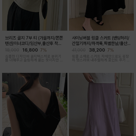
브리즈 골지 7부 티 (가을까지/쫀쫀
샤이닝버블 링클 스커트 (밴딩허리/
텐션/이너코디/임산부,출산후 착용
간절기까지/하객룩,특별한날/출산후
가능)
가능)
18,000
16,800
7%
41,000
38,200
7%
심플한 디자인에 골지텍스처로 분위기
링클 소재로 스커트 자체만으로도 굉장
를 더해주고 슬림하게 붙는 핏이지만 부
히 멋스러워 내추럴하게 포인트 주기 좋
드러운 모달혼방으로 기분 좋은 칙용감
고 적당한 두께감, 계절 구애 받지않고
두루두루 착용하기 좋은 스커트