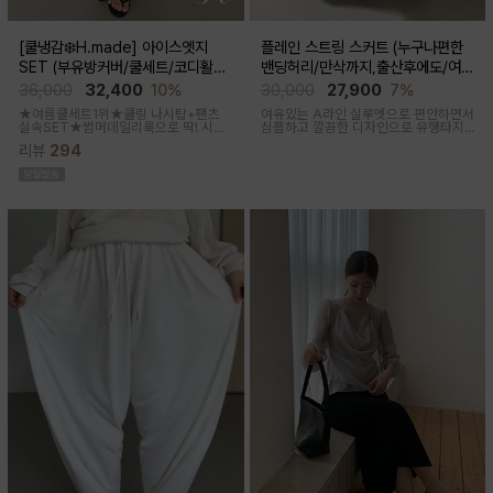
[쿨냉감❄️H.made] 아이스엣지
플레인 스트링 스커트 (누구나편한
SET (부유방커버/쿨세트/코디활용
밴딩허리/만삭까지,출산후에도/여름
굿/출근룩,데일리룩)
간절기)
36,000
32,400
10%
30,000
27,900
7%
★여름쿨세트1위★쿨링 나시탑+팬츠
여유있는 A라인 실루엣으로 편안하면서
실속SET★썸머데일리룩으로 딱! 시원
심플하고 깔끔한 디자인으로 유행타지
한 감촉에 신축성 좋고 통기성쿨링원단
않아 매시즌 꺼내입기 좋은 데일리룩부
리뷰
294
으로 한여름까지 가뿐하게~!
터 오피스룩까지 활용도 높은 스커트