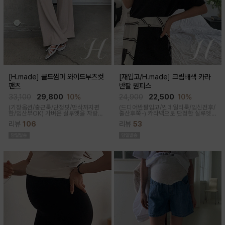
[H.made] 콜드썸머 와이드부츠컷
[재입고/H.made] 크림배색 카라
팬츠
반팔 원피스
33,100
29,800
10%
24,900
22,500
10%
(기장옵션/출근룩/단정핏/만삭까지편
(드디어반팔입고/찐데일리룩/임신전후/
한/임산부OK)
가벼운 실루엣을 자랑하
출산후쭉-)
카라넥으로 단정한 실루엣
는 와이드 부츠컷 팬츠예요~ 시원한 원
과 배색 디테일이 들어가면서 전체적으
리뷰
106
리뷰
53
단감과 디자인으로 쾌적하게 착용돼요
로 여유있는 핏감과 미운 군살을 가려주
고 일자로 툭 떨어지는 핏으로 깔끔한 핏
연출된답니다