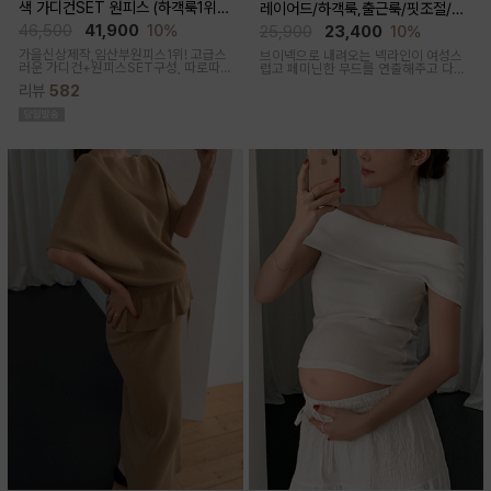
색 가디건SET 원피스 (하객룩1위/
레이어드/하객룩,출근룩/핏조절/임
고급미/가디건SET/임산부,출산후,
산부,출산후 착용가능)
46,500
41,900
10%
25,900
23,400
10%
누구나예쁜핏)
가을신상제작,임산부원피스1위! 고급스
브이넥으로 내려오는 넥라인이 여성스
러운 가디건+원피스SET구성, 따로따
럽고 페미닌한 무드를 연출해주고 다양
로 활용하기에 좋아 사랑받는 원피스
한 상의와 레이어드가능한 활용도 높은
리뷰
582
만능 코디 아이템