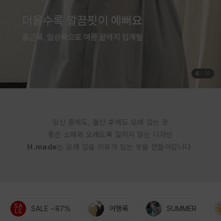
여름은 귀엽게 입는 계절
체형커버까지 완벽한 점프수트
5
/
16
임신 중에도, 출산 후에도 오래 입는 옷
좋은 소재와 오래도록 질리지 않는 디자인
H.made
는 오래 입을 이유가 있는 옷을 만들어갑니다.
SALE ~87%
여행룩
SUMMER