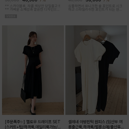
50,000
46,500
7%
40,800
38,000
7%
** 스카이블루, 챠콜 색상만 당일출고 !!
심플하면서 유니크한 숄 포인트로 시크
**
가벼운 소재감과 깔끔한 디자인으로
하고 스타일리쉬한 포인트가 되는 원피
소장하기 좋은 꾸안꾸 아이템이에요, 앞
스 세트 아이템이에요
버튼 오픈되어 외출수유복으로도 추천
해요
[주문폭주✨] 멜로우 드레이프 SET
셀레네 아방핀턱 원피스 (임산부 여
(스커트+탑/하객룩,데일리룩가능/
름출근룩,하객룩/벌룬소매/출산후