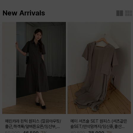
New Arrivals
메린카라 핀턱 원피스 (깔끔아우핏/
메이 셔츠숄 SET 원피스 (셔츠같은
출근,하객룩/앞버튼오픈/임산부,출
숄SET/만삭맘까지/임신중,출산후
산후 착용가능)
착용가능)