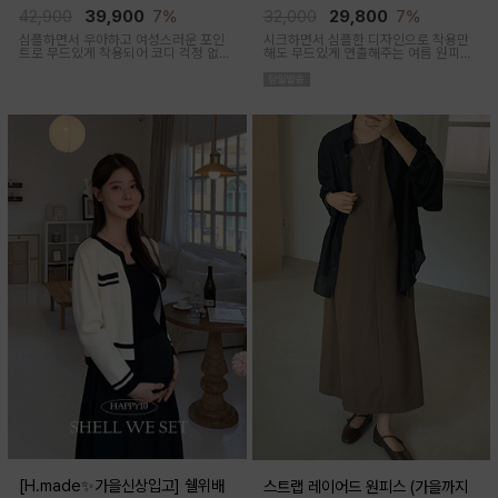
임산부,출산후 착용가능)
착용가능)
42,900
39,900
7%
32,000
29,800
7%
심플하면서 우아하고 여성스러운 포인
시크하면서 심플한 디자인으로 착용만
트로 무드있게 착용되어 코디 걱정 없는
해도 무드있게 연출해주는 여름 원피스
투피스 아이템이에요
아이템이에요
[H.made✨가을신상입고] 쉘위배
스트랩 레이어드 원피스 (가을까지