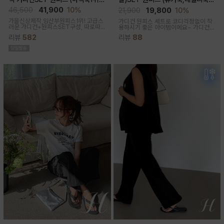
고급미/가디건SET/임산부,출산후,
체형완벽커버/임산부,출산후 누구나
46,500
41,900
10%
21,900
19,800
10%
누구나예쁜핏)
OK)
가을신상제작,임산부원피스1위! 고급스
가디건 원피스 세트로 코디걱정없이 착
러운 가디건+원피스SET구성, 따로따
용하시기 좋은 아이템이에요~ 가디건
로 활용하기에 좋아 사랑받는 원피스
배색라인과 리본매듭으로 포인트를 줘
리뷰
582
리뷰
88
꾸안꾸룩으로 활용하기 좋아요