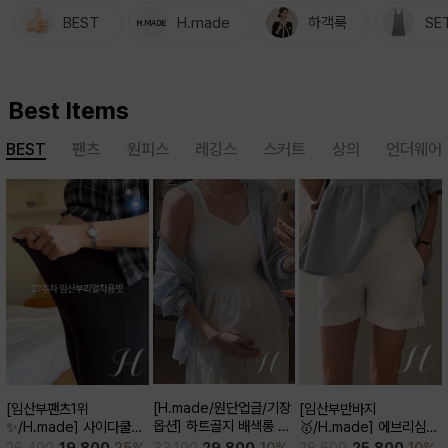
BEST
H.made
하객룩
SE
Best Items
BEST
팬츠
원피스
레깅스
스커트
상의
언더웨어
[H.made/원단업글/기장
[임산부반바지
[임산부팬츠1위
옵션] 하트골지 배색롱 원
🥇/H.made] 에브리심플
✨/H.made] 사이다쿨링
피스
3부 팬츠
부츠컷 팬츠 (키작/보통/키
33,100
29,800
10%