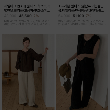
시엘네크 민소매 원피스 (하객룩,특
퍼프리본 원피스 (임산부 여름출근
별한날,촬영룩/고급미/핏조절/임산
룩,데일리룩/만삭맘/굿퀄리티/출산
부,출산후 착용가능)
후 착용가능)
48,900
45,500
7%
54,900
51,100
7%
터틀넥으로 트렌디한 포인트와 여성스
여성스러운 무드로 잔잔한 포인트가 되
러운 분위기가 물씬한 여름 원피스예요
는 원피스 아이템이에요~ 깔끔한 컬러
심플하지만 착용만 해도 우아한 무드가
로 부담없이 착용하기 좋아요
느껴진답니다