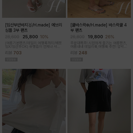
[임산부반바지🥇/H.made] 에브리
[쿨바스락❄️/H.made] 바스락쿨 4
심플 3부 팬츠
부 팬츠
28,600
25,800
10%
26,800
19,800
26%
(여름기본팬츠/데일리,여행룩까지/배쪼
주문대폭주! 시원하게 즐기는 여름팬츠,
임X/임산부OK)
유행없이 언제나 사랑
여름내내 데일리룩,여행룩 추천! 압박없
받는 BASIC! 심플하고 베이직한 디자
이 편안한 임부복대, 캐쥬얼한 무드의 편
리뷰
703
리뷰
248
인이라유행 걱정 없이 매 시즌마다꺼내
안한 팬츠에요!바스락거리는 매끈한 원
입기 좋은 3부 팬츠
단감으로착용감이 기분좋은 데일리 아
이템이에요!