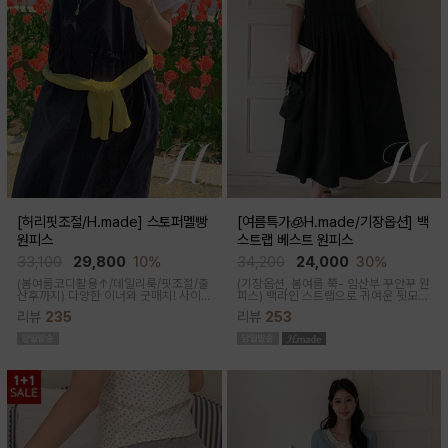
[허리핏조절/H.made] 스토퍼멜빵
[여름특가🧊H.made/기장옵션] 백
원피스
스트랩 베스트 원피스
33,100
29,800
10%
34,200
24,000
30%
(봄여름코디활용↑/데일리룩/핏조절/출
(기장옵션, 봄여름 쭉- 임산부 꾸안꾸 원
산후까지)
다양한 이너와 굿매치! 사이
피스)
백라인 스트랩으로 귀여운 뒷모습
드 스토퍼로 출산전후 예쁜핏 완성되는
으로 연출해주는 기특한 원피스, 바스락
리뷰
235
리뷰
253
캐쥬얼한 무드의 뷔스티에 원피스에요
한 소재로 착용감이 가벼워요