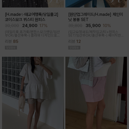
[H.made✨태교여행룩/당일출고]
[원단업그레이드/H.made] 제인미
코이스모크 뷔스티 원피스
닛 봉봉 SET
30,000
24,900
17%
39,800
35,900
10%
(데일리룩,휴가룩/편한스모크밴딩/임산
(입고요청쇄도/제작입고/티+원피스
부OK/출산후쭉-) 플라워 디자인으로
SET/임산부OK/출산후쭉-)
베이직반팔
여성스러워 소장욕구를 업시켜주는 뷔
과 나시 원피스 세트 구성으로 가성비세
리뷰
85
리뷰
12
스티에 원피스랍니다
트로 탄탄한 코튼원단으로 부드럽고 내
구성이 좋음