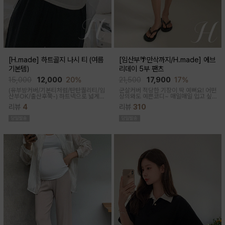
[H.made] 하트골지 나시 티 (여름
[임산부🌴만삭까지/H.made] 에브
기본템)
리데이 5부 팬츠
15,000
12,000
20%
21,500
17,900
17%
(유부방커버/기본티처럼/탄탄퀄리티/임
군살커버 적당한 기장이 딱 예뻐요! 어떤
산부OK/출산후쭉-)
하트넥으로 넓게
상의와도 예쁜코디~ 매일매일 입고 싶
파져 은은한 쇄골 노출이 여성스러운 실
어지는 팬츠착용감이 정말 좋아요~적당
리뷰
4
리뷰
310
루엣이 되고 넓은 암홀로 끼임이나 답답
한 5부 기장감으로 군살커버
함 없이 편하게 입어진답니다