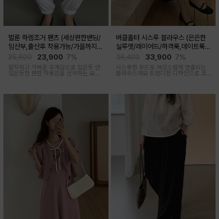
벌룬 하렘조거 팬츠 (세상편한밴딩/
버클홀터 시스루 블라우스 (은은한
임산부,출산후 착용가능/가을까지코
실루엣/레이어드/하객룩,데이트룩/
디)
임산부부터출산후 착용가능)
25,600
23,900
7%
36,400
33,900
7%
얇직하고 가벼운 무게감으로 입은듯 안
시스루한 무드로 여성스럽게 연출되는
입은듯한 편한 착용감을 선사하는 요즘
블라우스예요 트렌디한 디자인으로 코
유행하고 있는 트렌디한 하렘조거팬츠
디활용도가 좋아요
캐주얼하면서 유니크한 아웃핏을 연출
해줍니다