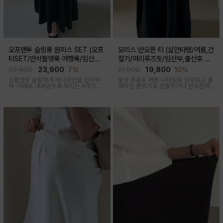
오프맨투 슬링롱 원피스 SET (오프
모리스 반오픈 티 (살안타템/여름,간
티SET/만삭촬영룩 여행룩/임산부,
절기/여리루즈핏/임산부,출산후 착
출산후 착용가능)
용가능)
25,600
23,900
7%
21,900
19,800
10%
심플한듯 슬림하게 바디라인을 잡아주
중앙 프론트 버튼 디테일로 단정하고 클
며, 아래로 내려갈수록 퍼지는 A핏으로
래식한 분위기로 연출하거나 반오픈하
하체미운살 커버해주며 맥시한 기장감
여 시원한 넥라인 연출하여 쿨한 무드로
으로 여성스러움을 돋보이게하는 세련
여러가지 스타일링 가능한 만능 긴팔 티
된 무드의 투피스세트
셔츠