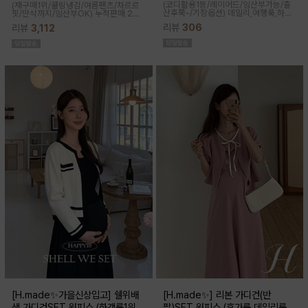
(코디활용1등/레이어드/임산부가능/출
(재구매1위/쿨링냉감/여름팬츠/차르르
산후쭉-/기장옵션)
데일리,여행룩,하객
핏/만삭까지/임산부OK)
누적판매 2만
룩,출근룩 OK! 하트넥 디자인으로 여성
6천장↑차르르한 가벼운 소재감과 통기
리뷰
306
리뷰
3,112
스러움이 물씬 느껴지고 맥시한 기장감
성이 뛰어나 쾌적한 착용감으로 여름시
으로 우아한 실루엣이 연출된답니다
즌내내 시원하게 입기좋은 쿨부츠컷
[H.made✨가을신상입고] 쉘위배
[H.made✨] 리본 가디건(반
색 가디건SET 원피스 (하객룩1위/
팔)SET 원피스 (휴가룩,데일리룩/