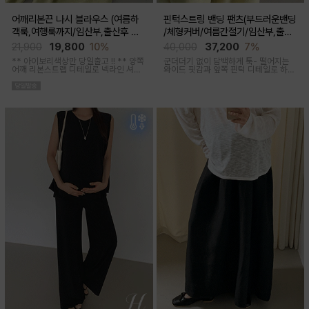
어깨리본끈 나시 블라우스 (여름하
핀턱스트링 밴딩 팬츠(부드러운밴딩
객룩,여행룩까지/임산부,출산후 착
/체형커버/여름간절기/임산부,출산
용가능)
후 착용가능)
21,900
19,800
10%
40,000
37,200
7%
** 아이보리색상만 당일출고 !! **
양쪽
군더더기 없이 담백하게 툭- 떨어지는
어깨 리본스트랩 디테일로 넥라인 셔링
와이드 핏감과
앞쪽 핀턱 디테일로 하체
조절이 가능해 무드에 맞게 여성스럽고
미운살 커버해주며 고급스럽고 내추럴
러블리한 아웃핏 연출해주며 앞부분 스
한 컬러구성으로 하객룩,오피스룩으로
티치 핀턱디테일로 단정함을 더해준 격
추천드리는 팬츠
식있는자리,여행룩,모임룩 다양하게 활
용하기 좋은 블라우스