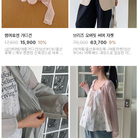
썸머로엔 가디건
브리즈 오버핏 써머 자켓
17,600
15,900
10%
70,000
63,700
9%
(살안타템/여름가디건/임산부OK/출산
(하객룩/출산후에도쭉-/여름자켓/임산
후쭉-)
매우 쫀쫀한 신축성으로 하루 종
부OK)
어깨 패드 내장으로 깔끔한 아웃
일 편안한 착용감을 선사해 주면서 나시
핏을 연출해 주면서 넓은 카라와 원버튼
에 단독으로도, 이너 티셔츠와 함께 입어
디테일로 캐주얼하고 단정한 무드랍니다
주어도 꾸안꾸 무드로 휘뚜루마뚜루 손
이갈 가디건이랍니다