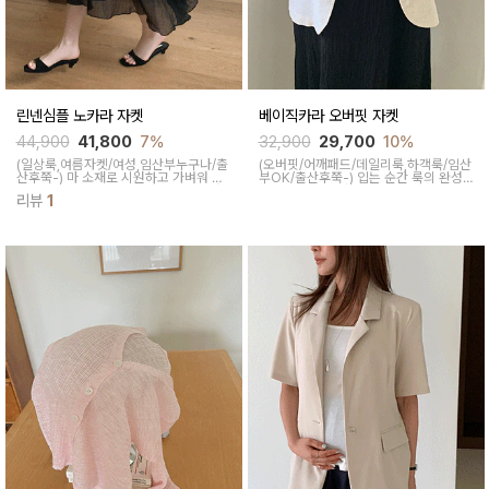
린넨심플 노카라 자켓
베이직카라 오버핏 자켓
44,900
41,800
7%
32,900
29,700
10%
(일상룩,여름자켓/여성,임산부누구나/출
(오버핏/어깨패드/데일리룩,하객룩/임산
산후쭉-)
마 소재로 시원하고 가벼워 아
부OK/출산후쭉-)
입는 순간 룩의 완성
우터로 부담이 없고 여유있는핏에 노카
도를 높여주는 자켓 보여드려요 여유로
리뷰
1
라로 유니크하면서 어깨패드로 핏을 살
운 오버핏에 유연하면서도 가벼운 착용
려줘 편하게 걸쳐입기 좋은 아이템이에
감으로 데일리룩부터 특별한 날까지 멋
요
스럽게 걸치기 좋답니다