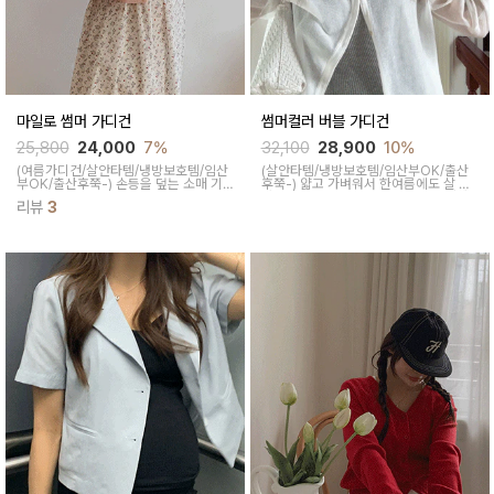
마일로 썸머 가디건
썸머컬러 버블 가디건
25,800
24,000
7%
32,100
28,900
10%
(여름가디건/살안타템/냉방보호템/임산
(살안타템/냉방보호템/임산부OK/출산
부OK/출산후쭉-)
손등을 덮는 소매 기
후쭉-)
얇고 가벼워서 한여름에도 살 안
장으로 여리함을 연출해주고 여름에 차
타템으로 적극 활용하기 좋으면서 일자
리뷰
3
가운 실내에서도 햇빛의 살안타템으로도
로 툭 떨어지는 핏과 은은한 잔주름이 여
활용도 만점이랍니다
리함을 추가해준답니다