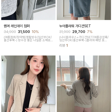
썸머 레인데이 점퍼
누아플라워 가디건SET
34,900
31,500
10%
31,900
29,700
7%
(여름점퍼/장마템/생활방수/임산부OK/
(나시블라우스+가디건SET/여름감성룩/
출산후쭉-)
방수성 좋은 나일론 소재로
임산부OK/출산후쭉-)
플라워 패턴 포인
장마 시즌, 비 오는 날 가볍게 걸치기 좋
트가 여성스럽고 사랑스러우면서 나시
리뷰
1
으면서 맥시한 기장감으로 반바지나 스
끈 조절이 가능해 원하는 깊이감으로 착
커트에 매치해 입어도 포인트 룩으로 예
용 가능하면서 데일리나 데이트룩 등 착
쁘답니다
용만 해주어도 꾸꾸 느낌 낭낭한 블라우
스랍니다