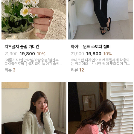
치즈골지 슬림 가디건
하이브 윈드 스토퍼 점퍼
21,900
19,800
10%
21,900
19,800
10%
(여름까지/살안타템/바람숑숑/임산부
유니크한 디자인으로 캐주얼하게 착용되
OK/출산후쭉-)
골지결이 들어가 슬림한
는 점퍼에요~ 박시한 핏에 핏조절이 가
바디라인을 연출해주고 세미크롭 기장과
능해 착용감이 편해요
리뷰
3
리뷰
12
브이넥 스타일로 경쾌하면서 여성스러운
무드를 더해줘요