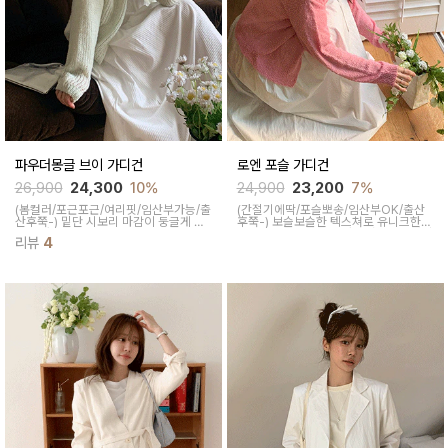
파우더몽글 브이 가디건
로엔 포슬 가디건
26,900
24,300
10%
24,900
23,200
7%
(봄컬러/포근포근/여리핏/임산부가능/출
(간절기에딱/포슬뽀송/임산부OK/출산
산후쭉-)
밑단 시보리 마감이 둥글게 떨
후쭉-)
보슬보슬한 텍스쳐로 유니크한
어져 사랑스러운 무드 연출해주고 부드
멋스러움이 느껴지는 가디건이에요 간절
리뷰
4
러운 텍스처가 하루종일 편안하면서 출
기 시즌 데일리하게 걸쳐입기 좋은 아이
근룩이나 약속있는날 예쁘게 입어주세요
템이랍니다