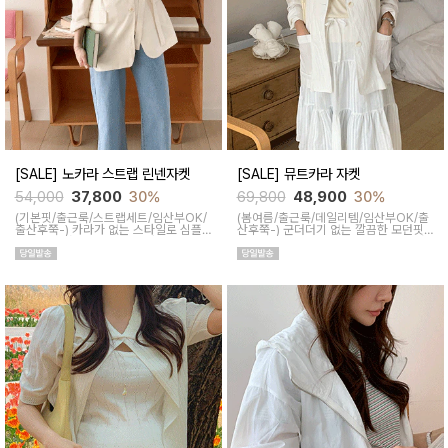
[SALE] 노카라 스트랩 린넨자켓
[SALE] 뮤트카라 자켓
54,000
37,800
30%
69,800
48,900
30%
(기본핏/출근룩/스트랩세트/임산부OK/
(봄여름/출근룩/데일리템/임산부OK/출
출산후쭉-)
카라가 없는 스타일로 심플
산후쭉-)
군더더기 없는 깔끔한 모던핏
하면서 여성스러운 무드의 자켓이에요
으로 단정함은 챙기면서 여름까지 시원
린넨이 함유되어 있어 통기성이 좋아 시
하게 출근룩 고민 줄여주는 아이템
원하고 쾌적해요