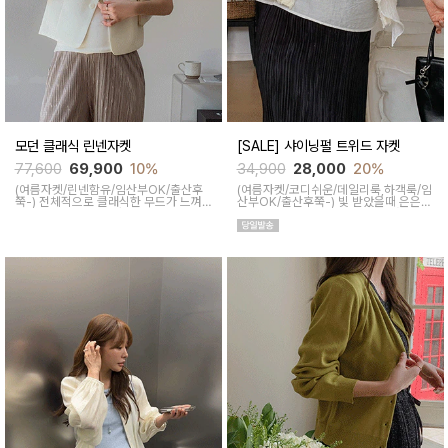
모던 클래식 린넨자켓
[SALE] 샤이닝펄 트위드 자켓
77,600
69,900
10%
34,900
28,000
20%
(여름자켓/린넨함유/임산부OK/출산후
(여름자켓/코디쉬운/데일리룩,하객룩/임
쭉-)
전체적으로 클래식한 무드가 느껴
산부OK/출산후쭉-)
빛 받았을때 은은한
지는 단추와 포켓 디자인에 안감이 없어
반짝임과 진주버튼이 포인트인 아이템이
한여름에도 시원하게 착용 기능하답니다
면서 탄탄한 신축성으로 깔끔한 아웃핏
을 연출해주고 넓은 폭으로 통통맘들도
편하게 착용 가능하답니다