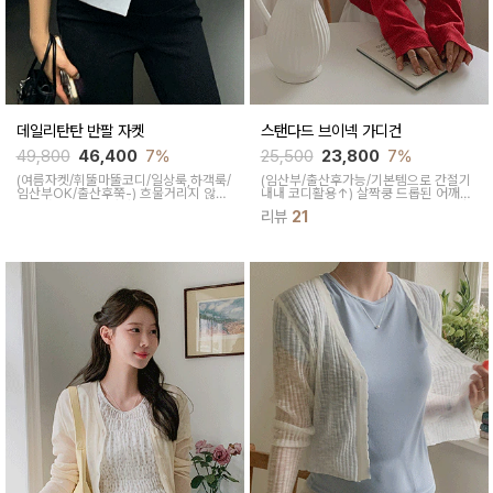
데일리탄탄 반팔 자켓
스탠다드 브이넥 가디건
49,800
46,400
7%
25,500
23,800
7%
(여름자켓/휘뚤마뚤코디/일상룩,하객룩/
(임산부/출산후가능/기본템으로 간절기
임산부OK/출산후쭉-)
흐물거리지 않는
내내 코디활용↑)
살짝쿵 드롭된 어깨라
신축성으로 핏을 탄탄하고 안정감 있게
인과 넉넉한 품으로 여리여리한 무드가
리뷰
21
잡아주면서 매우 얇은 소재가 쿨링감을
느껴지는 가디건이에요 브이넥이라 얼굴
선사하고 여름시즌 내내 산뜻하게 착용
라인도 갸름해 보인답니다
하기 좋답니다