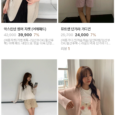
막스린넨 썸머 자켓 (어깨패드)
뮤트앤 단가라 가디건
42,900
39,900
7%
25,700
24,000
7%
(여름자켓/가볍게툭-/임산부OK/출산후
(여름가디건/까슬까슬/살안타템/임산부
쭉)
어깨 패드 내장으로 핏을 더욱 단정
OK/출산후쭉-)
라운드넥과 단가라 디자
하고 깔끔하게 잡아주고 얇고 가볍고 은
인으로 단정하면서 캐주얼한 무드이고
리뷰
1
은한 린넨 원단으로 통기성이 좋아 쾌적
아크릴 100의 얇은 면으로 통풍이 잘되
한 착용 가능하답니다
어 쾌적하게 착용되고 살안타 템으로 활
용하기 좋아요