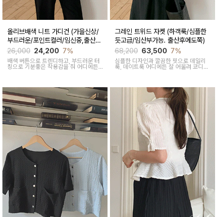
올리브배색 니트 가디건 (가을신상/
그레인 트위드 자켓 (하객룩/심플한
부드러운/포인트컬러/임신중,출산후
듯고급/임산부가능. 출산후에도쭉)
착용가능)
26,000
24,200
7%
68,200
63,500
7%
배색 버튼으로 트렌디하고, 부드러운 터
심플한 디자인과 깔끔한 핏으로 데일리
칭으로 기분좋은 착용감을 줘 어디에든
룩, 데이트룩 어디에든 잘 어울려 코디가
코디하기 좋아요
쉬운 아이템이에요