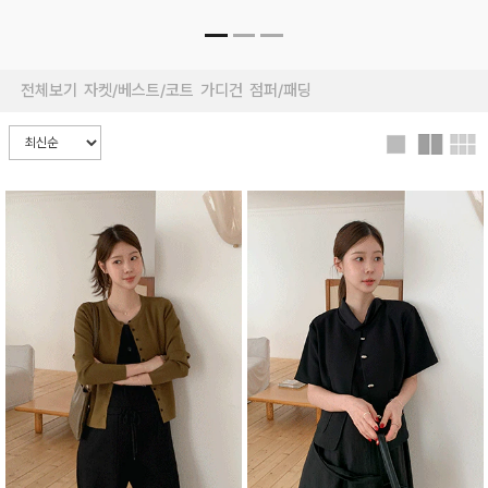
전체보기
자켓/베스트/코트
가디건
점퍼/패딩