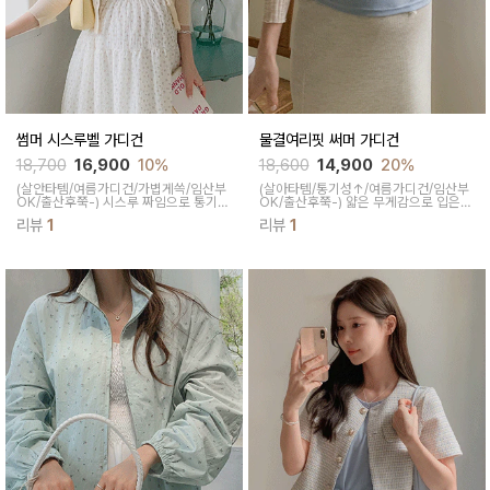
썸머 시스루벨 가디건
물결여리핏 써머 가디건
18,700
16,900
10%
18,600
14,900
20%
(살안타템/여름가디건/가볍게쓱/임산부
(살아타템/통기성↑/여름가디건/임산부
OK/출산후쭉-)
시스루 짜임으로 통기성
OK/출산후쭉-)
얇은 무게감으로 입은
이 좋아 한여름에도 가볍고 시원하게 작
듯 안 입은 듯 여기저기 걸쳐 입기 좋은
리뷰
1
리뷰
1
용 가능하면서 타이트하지도, 오버하지
아이템이면서 원버튼으로 오픈클로징이
도 않은 적당한 핏감에 여유롭게 착용 가
편안하답니다
능하답니다