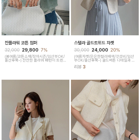
잔플라워 코튼 점퍼
스텔라 골드트위드 자켓
32,000
29,800
7%
30,000
24,000
20%
(봄여름/코튼소재/장마시즌/임산부OK/
(여름자켓/은은한컬러배색/갓성비/임산
출산후쭉-)
잔잔한 플라워 패턴이 트렌
부OK/출산후쭉-)
골드버튼 디테일과 트
디하면서 캐주얼한 무드이고 얇고 가벼
위드 특유의 고급진 무드로 클래식하게
리뷰
3
운 원단으로 한여름에도 살안타템으로
착용되면서 깔끔한 노카라 디자인과 라
활용하기 너무 좋답니다
운드넥으로 스타일링이 쉽답니다