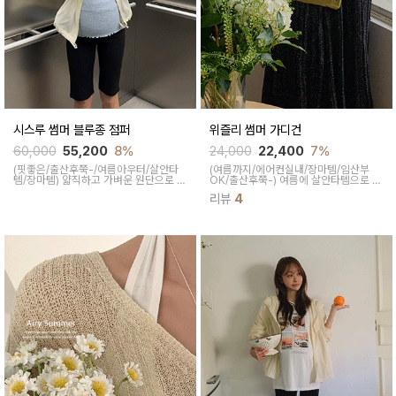
시스루 썸머 블루종 점퍼
위즐리 썸머 가디건
60,000
55,200
8%
24,000
22,400
7%
(핏좋은/출산후쭉-/여름아우터/살안타
(여름까지/에어컨실내/장마템/임산부
템/장마템)
얇직하고 가벼운 원단으로 안
OK/출산후쭉-)
여름에 살안타템으로 활
입은듯한 봄/여름 시즌 아우터로 은은한
용하기 좋은 가디건이면서 라운드넥으로
리뷰
4
시스루 원단으로 우아하고 고급스러운
쇄골라인이 은은한 노출되어 여리함을
무드를 연출해줌
주고 아크릴 원단으로 까슬거림 없이 편
안한 착용 가능하답니다