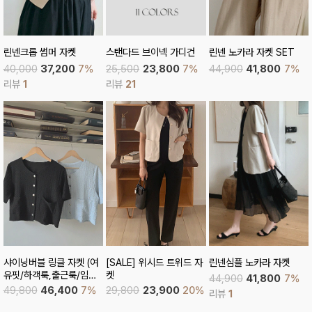
마일로 썸머 가디건
썸머 레인데이 점퍼
베이직카라 오버핏 자켓
25,800
24,000
7%
34,900
31,500
10%
32,900
29,700
10%
리뷰
3
막스린넨 썸머 자켓 (어깨
브리즈 오버핏 써머 자켓
스텔라 골드트위드 자켓
패드)
70,000
63,700
9%
30,000
24,000
20%
42,900
39,900
7%
리뷰
3