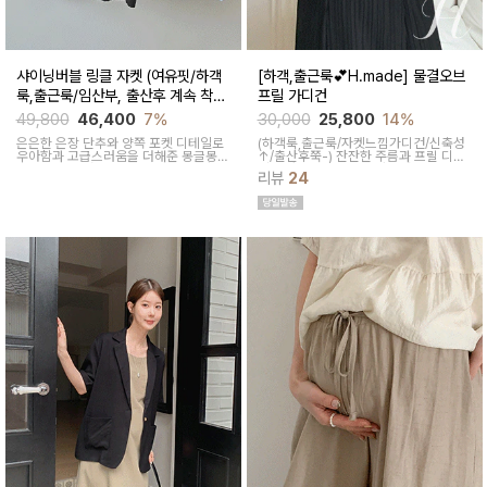
샤이닝버블 링클 자켓 (여유핏/하객
[하객,출근룩💕H.made] 물결오브
룩,출근룩/임산부, 출산후 계속 착용
프릴 가디건
가능)
49,800
46,400
7%
30,000
25,800
14%
은은한 은장 단추와 양쪽 포켓 디테일로
(하객룩,출근룩/자켓느낌가디건/신축성
우아함과 고급스러움을 더해준 몽글몽글
↑/출산후쭉-)
잔잔한 주름과 프릴 디테
한 링클 텍스처로 입체감이 세련된 자켓
일이 사랑스러운 반팔 가디건이에요 퍼
리뷰
24
겸 블라우스입니다
프소매와 페이크 버튼이 은근한 포인트
가 되어줘요 가볍게 걸쳐도 로맨틱한 분
위기가 자연스럽게 연출돼요