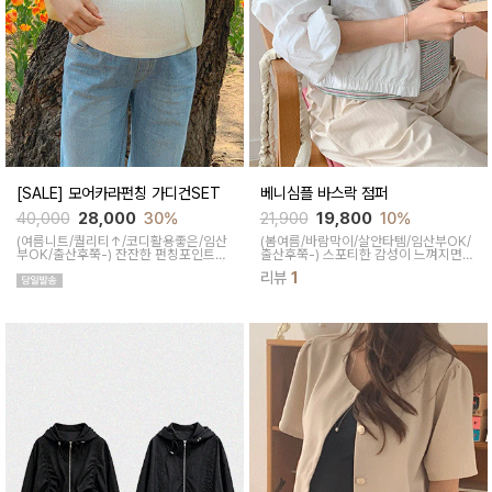
[SALE] 모어카라펀칭 가디건SET
베니심플 바스락 점퍼
40,000
28,000
30%
21,900
19,800
10%
(여름니트/퀄리티↑/코디활용좋은/임산
(봄여름/바람막이/살안타템/임산부OK/
부OK/출산후쭉-)
잔잔한 펀칭포인트들
출산후쭉-)
스포티한 감성이 느껴지면서
로 러블리한 무드 연출해주고 단정한 카
캐주얼한 느낌이 가득한 데일리점퍼로
리뷰
1
라넥으로 오피스룩에도 입기좋은 나시
가볍고 바스락한 텍스처로 여름에 살안
가디건 세트
타템으로 활용가능합니다