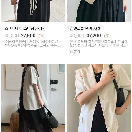
소프트네트 스트링 가디건
린넨크롭 썸머 자켓
30,000
27,900
7%
40,000
37,200
7%
(여름아우터/남방처럼쓱-/살안타템/임
(임신중부터 출산후쭉-/출근룩,하객룩에
산부OK/출산후쭉-)
유니크하고 은은한
도)
심플하고 시크한 무드가 더해져 착용
짜임 포인트로 가볍게 걸쳐 입기 좋은 살
만으로 분위기를 살려주고 어깨 내장패
리뷰
1
안타템이에요 밑단 스트링으로 다양한
드로 적당한 핏을 잡아주면서 시원하고
핏 연출가능해 여름~간절기 아우터로 좋
가벼운 린넨 소재로 답답함 없이 착용되
아요
는 여름 아우터예요