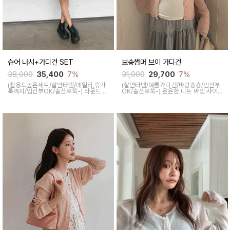
슈어 나시+가디건 SET
보송썸머 브이 가디건
38,000
35,400
7%
31,900
29,700
7%
(활용도높은세트/살안타템/데일리,휴가
(살안타템/여름가디건/바랑숑숑/임산부
룩까지/임산부OK/출산후쭉-)
라운드넥
OK/출산후쭉-)
은은한 니트 짜임 사이
으로 이어진 큰 카라넥과 끈리본 디테일
로 바람이 들어와 쾌적하고 산틋하게 착
로 사랑스러운 무드를 더해주고 얇고 가
용되면서 일자로 툭 떨어지는 기장과 잔
벼운 원단으로 은은한 시스루가 통기성
잔한 주름이 여성스럽게 착용된답니다
이 좋아 한여름에도 쾌적함