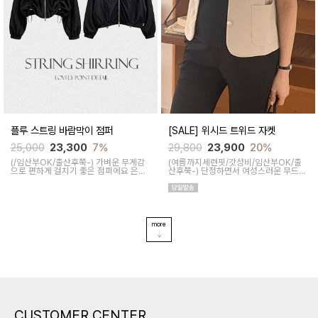
플루 스트링 바람막이 점퍼
[SALE] 위시드 트위드 자켓
25,000
23,300
7%
29,800
23,900
20%
(/임산부OK/출산후쭉-)
가벼운 무게감
(여름까지세련핏/갓성비/임산부OK/출
으로 편하게 걸치기 좋은 점퍼에요 은은
산후쭉-)
단정하면서 여성스러운 무드를
하게 들어간 와플패턴이 유니크한 포인
살려주는 자켓이에요 반팔 디자인이라
트가 되고 크롭기장으로 트렌디해요
여름내내 시원하게 착용하실수 있고 단
독 혹은 아우터로 활용도 좋아요
more
CUSTOMER CENTER