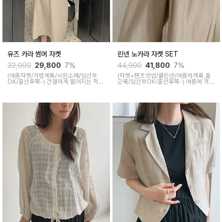
유즈 카라 썸머 자켓
린넨 노카라 자켓 SET
32,000
29,800
7%
44,900
41,800
7%
(여름자켓/가볍게툭/시원소재/임산부
(자켓+팬츠셋업/쿨린넨/여름하객룩,출
OK/출산후쭉-)
간결하게 떨어지는 적당
근룩/임산부OK/출산후쭉-)
여름에 격식
한 루즈핏으로 세련된 무드의 통기성 좋
있는 자리갈때 코디 걱정없는 활용하기
은 폴리혼방 소재로 여름내내 시원하게
좋은 시원한 린넨자켓 팬츠 투피스 세트
잘입어질 베이직한 카라자켓입니다
입니다