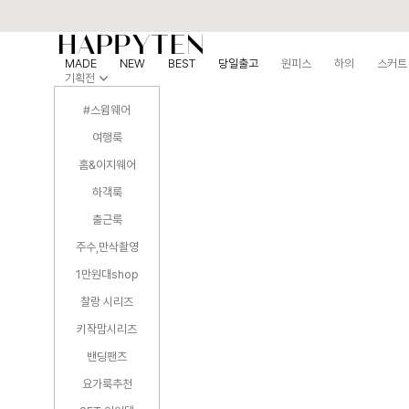
MADE
NEW
BEST
당일출고
원피스
하의
스커트
기획전
#스윔웨어
여행룩
홈&이지웨어
하객룩
출근룩
주수,만삭촬영
1만원대shop
찰랑 시리즈
키작맘시리즈
밴딩팬츠
요가룩추천