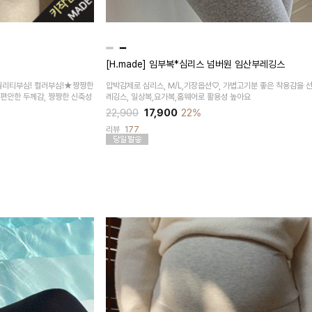
[H.made] 임부복*심리스 넘버원 임산부레깅스
퀄리티부심! 컬러부심!★짱짱한
압박감제로 심리스, M/L,기장옵션♡, 가볍고기분 좋은 착용감을 
 편안한 두께감, 짱짱한 신축성
레깅스, 일상복,요가복,홈웨어로 활용성 높아요
22,900
17,900
22%
리뷰
177