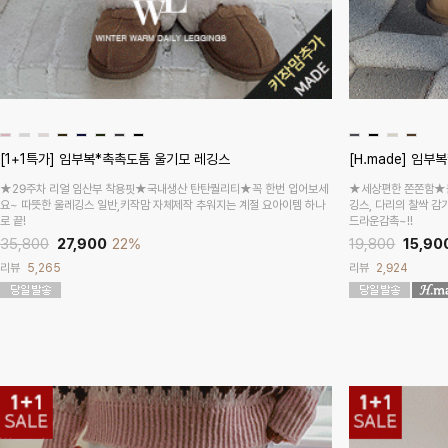
[1+1특가] 임부복*촉촉도톰 울기모 레깅스
[H.made] 임부
★29주차 리얼 임산부 착용핏★국내생산 탄탄퀄리티★꼭 한번 입어보세
★세상편한 쫀쫀함★블
요~ 따뜻한 울레깅스 일반,키작맘 자체제작 추워지는 계절 요아이템 하나
깅스, 다리의 찰싹 감
로 끝!
드라운감촉~!!
35,800
27,900
22%
19,800
15,90
리뷰
5,265
리뷰
2,924