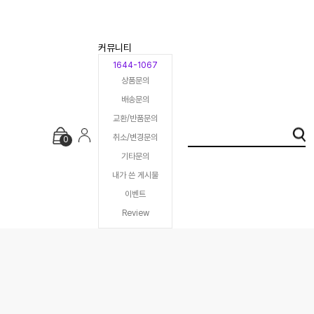
커뮤니티
1644-1067
상품문의
배송문의
교환/반품문의
취소/변경문의
0
기타문의
내가 쓴 게시물
이벤트
Review