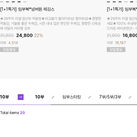
[1+1특가] 임부복*넘버원 레깅스
[1+1특가] 임부
★29주차 리얼 임산부 착용핏★비교불가 퀄리티부심! 컬러부심!★짱짱한
★29주차 리얼 임산
착용감, 가을봄 좋은 두께감, 시즌 내내 입은 편안한 두께감, 짱짱한 신축성
세요★100% 국내제
에 데일리 아이템 강추
드러운 레이온텐션~ 
31,800
24,800
22%
21,800
16,80
리뷰
4,514
리뷰
18,187
10부
10부
임부스타킹
7부/5부/3부
Total items
20