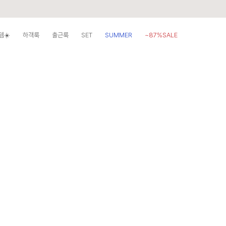
템☀️
하객룩
출근룩
SET
SUMMER
~87%SALE