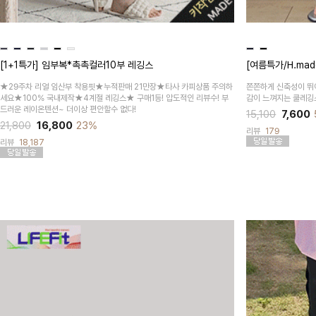
[1+1특가] 임부복*촉촉컬러10부 레깅스
[여름특가/H.mad
★29주차 리얼 임산부 착용핏★누적판매 21만장★타사 카피상품 주의하
쫀쫀하게 신축성이 뛰
세요★100% 국내제작★4계절 레깅스★ 구매1등! 압도적인 리뷰수! 부
감이 느껴지는 쿨레깅
드러운 레이온텐션~ 더이상 편안할수 없다!
15,100
7,600
21,800
16,800
23%
리뷰
179
리뷰
18,187