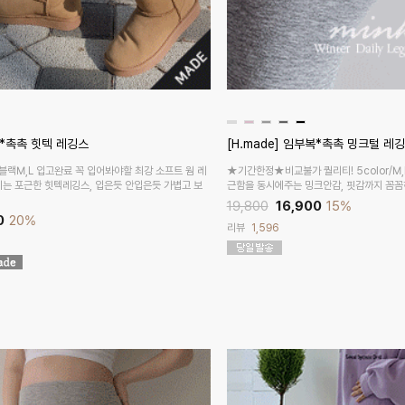
복*촉촉 힛텍 레깅스
[H.made] 임부복*촉촉 밍크털 레
랙M,L 입고완료 꼭 입어봐야할 최강 소프트 웜 레
★기간한정★비교불가 퀄리티! 5color/M
기는 포근한 힛텍레깅스, 입은듯 안입은듯 가볍고 보
근함을 동시에주는 밍크안감, 핏감까지 꼼꼼
19,800
16,900
15%
0
20%
리뷰
1,596