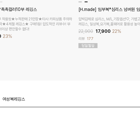
복*촉촉컬러10부 레깅스
[H.made] 임부복*심리스 넘버원
부 착용핏★누적판매 21만장★타사 카피상품 주의하
압박감제로 심리스, M/L,기장옵션♡, 가볍
작★4계절 레깅스★ 구매1등! 압도적인 리뷰수! 부
레깅스, 일상복,요가복,홈웨어로 활용성 높
더이상 편안할수 없다!
22,900
17,900
22%
0
23%
리뷰
177
여성복레깅스