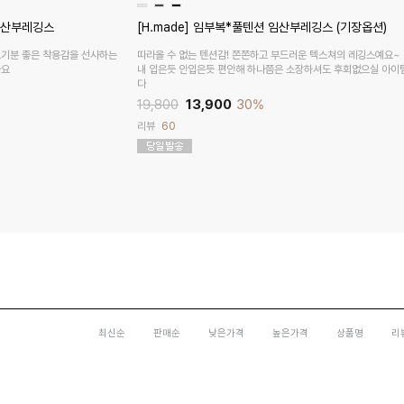
 임산부레깅스
[H.made] 임부복*풀텐션 임산부레깅스 (기장옵션)
고기분 좋은 착용감을 선사하는
따라올 수 없는 텐션감! 쫀쫀하고 부드러운 텍스쳐의 레깅스예요~
아요
내 입은듯 안입은듯 편안해 하나쯤은 소장하셔도 후회없으실 아
다
19,800
13,900
30%
리뷰
60
최신순
판매순
낮은가격
높은가격
상품명
리