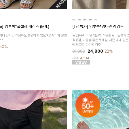
e] 임부복*쿨젤리 레깅스 (M/L)
[1+1특가] 임부복*넘버원 레깅스
어나 장시간 착용해도 불편하지 않으며입자마자 쿨링
★29주차 리얼 임산부 착용핏★비교불가 
스!
착용감, 가을봄 좋은 두께감, 시즌 내내 입은
에 데일리 아이템 강추
50%
31,800
24,800
22%
리뷰
4,514