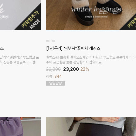
깅스
[1+1특가] 임부복*꿀피치 레깅스
,L/키작,일반기장 부드럽고 포
찰떡스판! 뽀송한 겉기모소재인 피치원단! 부드럽고 쫀쫀하게 다리
히 신경쓴 겨울필수 아이템!
주어 포근함은 물론 편안함까지 잡았어요!
29,800
23,200
22%
리뷰
844