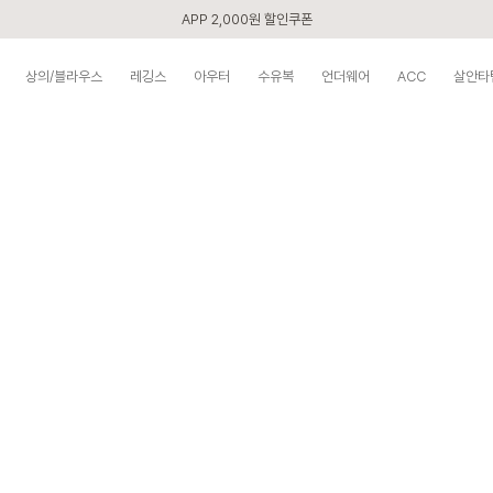
첫 구매 5% 감사쿠폰
구매할수록 쌓이는 VIP 멤버십
상의/블라우스
레깅스
아우터
수유복
언더웨어
ACC
살안타
베스트 리뷰어 최대 1만원쿠폰